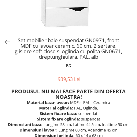
Scaune pliante
Saltele Pocket
Noptiere
Scaune birou
Saltele cu arcuri impachetate
Paturi
individual
Scaune profesionale
Seturi de pat si saltea
Saltele Memory Pocket
Masute de toaleta
Scaune Lemn
Saltele Memory Foam
Mobilier living
Scaune birou copii
Set mobilier baie suspendat GN0971, front
Saltele Memory Pocket
Scaune pentru living
MDF cu lavoar ceramic, 60 cm, 2 sertare,
Scaune resigilate
Saltele cu plasa arcuri
glisiere soft close si oglinda cu polita GN0671,
Seturi comode living si vitrine
dreptunghiulara, PAL, alb
Scaune gradinita
Saltele cu spuma
Mobila living
BD
Saltele cu spuma
Scaune conferinta
Comode living
Saltele cu spuma poliuretanica
Scaune terasa si outdoor
Set mese plus scaune
939,53 Lei
Saltele Latex
Mobilier birou
PRODUSUL NU MAI FACE PARTE DIN OFERTA
Saltele Memory
Scaune ergonomice
NOASTRA!
Saltele 140x200
Etajere Birou
Material baza-lavoar:
MDF si PAL - Ceramica
Material oglinda:
PAL, Oglinda,
Saltele 160x200
Dulap birou
Sistem fixare baza:
suspendat
Birouri
Saltele 180x200
Sistem fixare oglinda:
suspendat
Dimensiuni baza:
Lungime 58 cm, Latime 44.5 cm, Inaltime 50 cm
Scaune pentru birou
Top saltele
Dimensiuni lavoar:
Lungime 60 cm, Adancime 45 cm
Scaune pentru vizitatori
Dimensiuni oglinda:
60 x 14 x 68 cm