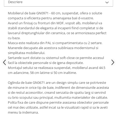
Descriere
Mese gradinita
Mobilierul de baie GN0971 - 60 cm, suspendat, ofera o solutie
Scaune gradinita
compacta si eficienta pentru amenajarea baii d-voastre.
Set mese si scaune gradinita
Avand un finisaj cu fronturi din MDF, vopsit alb, mobilierul va
Mobilier copii
stabili standardul de eleganta al incaperii fiind completat si de
lavoarul dreptunghiular din ceramica, ce se armonizeaza perfect
Mobila camera copii
cu baza.
Scaune birou pentru copii
Masca este realizata din PAL si compartimentata cu 2 sertare.
Manerele decupate ale acestora subliniaza modernismul si
Saltele patuturi copii
simplitatea mobilierului.
Paturi copii
Sertarele sunt dotate cu sistemul soft-close ce permite accesul
Masa si scaune gradinita
facil la obiectele personale si de igena depozitate.
Montajul setului se realizeaza suspendat, mobilierul avand 44.5
Seturi comode living si dormitor
cm adancime, 58 cm latime si 50 cm inaltime.
Oglinda de baie GN0671 are un design simplu care se potriveste
de minune in orice tip de baie, indiferent de dimensiunile acesteia
si de restul accesoriilor, creand senzatia de spatiu larg si servind
cu brio scopului sau principal, multumita materialelor de calitate.
Polita fixa de care dispune permite asezarea obiectelor personale
cel mai des utilizate, astfel incat sa le vizualizati rapid si sa le aveti
mereu la indemana.