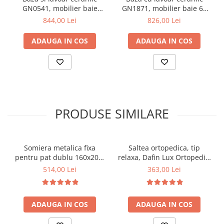
GN0541, mobilier baie
GN1871, mobilier baie 65
stativ 60 cm, front MDF, 2
cm, front MDF, 1 sertar, 1
844,00 Lei
826,00 Lei
usi, 2 rafturi, balamale soft
usa, picioare cromate
close, picioare cromate
reglabile, manere cromate,
ADAUGA IN COS
ADAUGA IN COS
reglabile, alb
alb
PRODUSE SIMILARE
Somiera metalica fixa
Saltea ortopedica, tip
pentru pat dublu 160x200,
relaxa, Dafin Lux Ortopedic,
6 picioare, 32 lamele lemn
90x200x21cm, fermitate
514,00 Lei
363,00 Lei
fag, benzi textile, suport
medie, cu plasa de arcuri
saltea ferm, negru
tip Bonell, fata vara-iarna,
sistem de aerisire cu
ADAUGA IN COS
ADAUGA IN COS
butoni, Salt Confort