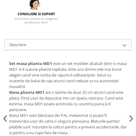
Mese gradinita
CONSILIERE SI SUPORT
Scaune gradinita
Consiliere avizata in alegerea
produsului dorit
Set mese si scaune gradinita
Mobilier copii
Mobila camera copii
Descriere
Scaune birou pentru copii
Saltele patuturi copii
Set masa plianta MD1
este un set mobilier alcatuit dintr-o masa
Paturi copii
MD1 si 6 scaune pliante tapitate. Este una dintre cele mai bune
Masa si scaune gradinita
alegeri cand vine vorba de raportul calitate/pret. Setul va
Seturi comode living si dormitor
scuteste de batai de cap atunci cand trebuie sa va acomodati
musafirii.
Masa plianta MD1
are o latime de doar 32 cm atunci cand este
pliata, fiind usor de depozitat intr-un spatiu restrans. Cand este
extinsa, masa MD1 poate acomoda cu usurinta pana la 6
persoane.
Masa MD1 este fabricata din PAL melaminat si poate fi
manevrata usor de catre o singura persoana. Blaturile partilor
pliabile sunt rotunjite la colturi pentru a preveni accidentarile, dar
si pentru a nu rupe fata de masa.