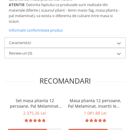
ATENTIE
: Datorita faptului ca produsele sunt realizate din
materiale diferite ( scaunul pliant - lemn masiv fag, masa plianta -
pal melaminat), va exista o diferenta de culoare intre masa si
scaun.
Informatii conformitate produs
Caracteristici
Review-uri
(0)
RECOMANDARI
Set masa plianta 12
Masa plianta 12 persoane,
persoane, Pal Melaminat,
Pal Melaminat, insertii lemn
insertii lemn masiv,
masiv, sistem cuplare blat,
2.375,26 Lei
1.081,88 Lei
274x75x78 cm si 6 scaune
274x75x78 cm, cires
pliante, tapiterie piele
ecologica, stejar sonoma