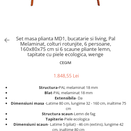
Scaune pliante
Saltele Pocket
Noptiere
Scaune birou
Saltele cu arcuri impachetate
Paturi
individual
Scaune profesionale
Seturi de pat si saltea
Saltele Memory Pocket
Masute de toaleta
Scaune Lemn
Saltele Memory Foam
Mobilier living
Scaune birou copii
Set masa plianta MD1, bucatarie si living, Pal
Saltele Memory Pocket
Scaune pentru living
Melaminat, colturi rotunjite, 6 persoane,
Scaune resigilate
Saltele cu plasa arcuri
160x80x75 cm si 6 scaune pliante lemn,
Seturi comode living si vitrine
tapitate cu piele ecologica, wenge
Scaune gradinita
Saltele cu spuma
Mobila living
CEGIM
Saltele cu spuma
Scaune conferinta
Comode living
Saltele cu spuma poliuretanica
Scaune terasa si outdoor
Set mese plus scaune
1.848,55 Lei
Saltele Latex
Mobilier birou
Structura-
PAL melaminat 18 mm
Saltele Memory
Scaune ergonomice
Blat
-PAL melaminat 18 mm
Saltele 140x200
Etajere Birou
Extensibila
- Da
Dimensiuni masa
-Latime 80 cm, lungime 32 - 160 cm, inaltime 75
Saltele 160x200
Dulap birou
cm
Birouri
Saltele 180x200
Structura scaun
-Lemn de fag
Tapiterie
-Piele ecologica
Scaune pentru birou
Top saltele
Dimensiuni scaun
- Latime 5 (pliat) - 46 cm (extins), lungime 42
Scaune pentru vizitatori
cm, inaltime 80 cm