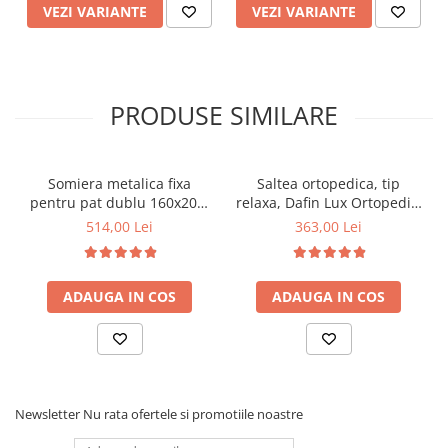
VEZI VARIANTE
VEZI VARIANTE
PRODUSE SIMILARE
Somiera metalica fixa
Saltea ortopedica, tip
pentru pat dublu 160x200,
relaxa, Dafin Lux Ortopedic,
6 picioare, 32 lamele lemn
90x200x21cm, fermitate
514,00 Lei
363,00 Lei
fag, benzi textile, suport
medie, cu plasa de arcuri
saltea ferm, negru
tip Bonell, fata vara-iarna,
sistem de aerisire cu
ADAUGA IN COS
ADAUGA IN COS
butoni, Salt Confort
Newsletter
Nu rata ofertele si promotiile noastre