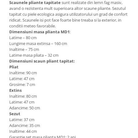
Scaunele pliante tapitate
sunt realizate din lemn fag masiv,
avand o rezistenta mult superioara altor scaune pliante. Sezutul
tapitat cu piele ecologica asigura utilizatorului un grad de confort
ridicat. Scaunele isi pot face foarte bine treaba si la exterior, in
conditii meteo favorabile.
Dimensiuni masa plianta MD1
:
Latime – 80 cm
Lungime masa extinsa – 160 cm
Inaltime – 75 cm
Latime masa pliata – 32 cm
Dimensiuni scaun pliant tapitat:
Pliat
Inaltime: 90 cm
Latime: 47 cm
Grosime: 7 cm
Extins
Inaltime: 80 cm
Latime: 47 cm
Adancime: 50 cm
Sezut
Latime: 37 cm
Adancime: 35 cm
Inaltime: 44 cm
Garantie set masa plianta MD1: 2 ani.