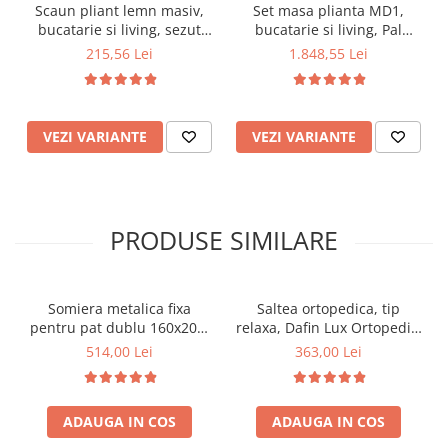
Scaun pliant lemn masiv,
Set masa plianta MD1,
bucatarie si living, sezut
bucatarie si living, Pal
tapitat cu piele ecologica,
Melaminat, colturi rotunjite,
215,56 Lei
1.848,55 Lei
100 kg, fag
6 persoane, 160x80x75 cm
si 6 scaune pliante lemn,
tapitate cu piele ecologica,
fag
VEZI VARIANTE
VEZI VARIANTE
PRODUSE SIMILARE
Somiera metalica fixa
Saltea ortopedica, tip
pentru pat dublu 160x200,
relaxa, Dafin Lux Ortopedic,
6 picioare, 32 lamele lemn
90x200x21cm, fermitate
514,00 Lei
363,00 Lei
fag, benzi textile, suport
medie, cu plasa de arcuri
saltea ferm, negru
tip Bonell, fata vara-iarna,
sistem de aerisire cu
ADAUGA IN COS
ADAUGA IN COS
butoni, Salt Confort