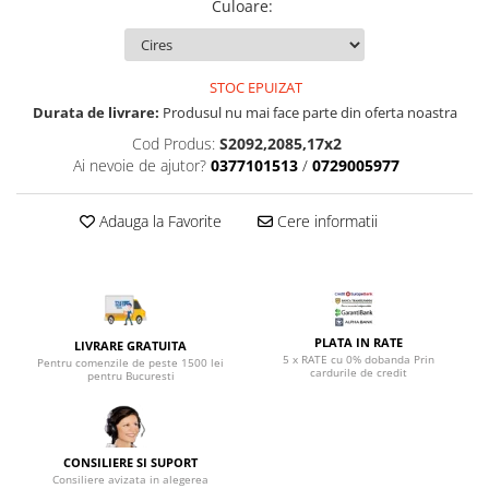
Top saltele 5 cm
Culoare
:
Scaune manager
Top saltele 10 cm
Mobilier bucatarie
Top saltele memory 5 cm
Mese bucatarie
Top saltele MemoHR 6.5 cm
STOC EPUIZAT
Scaune pentru bucatarie
Durata de livrare:
Produsul nu mai face parte din oferta noastra
Saltele ieftine
Mobila bucatarie
Cod Produs:
S2092,2085,17x2
Saltele cu plasa de arcuri
Seturi mese si scaune bucatarie
Ai nevoie de ajutor?
0377101513
/
0729005977
Saltele cu spuma
Mobilier hol
Adauga la Favorite
Cere informatii
Mobila hol
Suporturi si rafturi pantofi
Portmantouri
Pantofare
Seturi mobilier hol
PLATA IN RATE
LIVRARE GRATUITA
5 x RATE cu 0% dobanda Prin
Pentru comenzile de peste 1500 lei
Stender haine
cardurile de credit
pentru Bucuresti
Suport pentru umerase
Etajere
Cuiere
CONSILIERE SI SUPORT
Consiliere avizata in alegerea
Mobilier gradinita