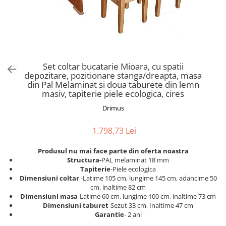
Scaune pliante
Saltele Pocket
Noptiere
Scaune birou
Saltele cu arcuri impachetate
Paturi
individual
Scaune profesionale
Seturi de pat si saltea
Saltele Memory Pocket
Masute de toaleta
Scaune Lemn
Saltele Memory Foam
Mobilier living
Scaune birou copii
Set coltar bucatarie Mioara, cu spatii
Saltele Memory Pocket
Scaune pentru living
depozitare, pozitionare stanga/dreapta, masa
Scaune resigilate
Saltele cu plasa arcuri
din Pal Melaminat si doua taburete din lemn
Seturi comode living si vitrine
masiv, tapiterie piele ecologica, cires
Scaune gradinita
Saltele cu spuma
Mobila living
Drimus
Saltele cu spuma
Scaune conferinta
Comode living
Saltele cu spuma poliuretanica
Scaune terasa si outdoor
Set mese plus scaune
1.798,73 Lei
Saltele Latex
Mobilier birou
Produsul nu mai face parte din oferta noastra
Saltele Memory
Scaune ergonomice
Structura-
PAL melaminat 18 mm
Saltele 140x200
Etajere Birou
Tapiterie
-Piele ecologica
Dimensiuni coltar
-Latime 105 cm, lungime 145 cm, adancime 50
Saltele 160x200
Dulap birou
cm, inaltime 82 cm
Birouri
Saltele 180x200
Dimensiuni masa
-Latime 60 cm, lungime 100 cm, inaltime 73 cm
Dimensiuni taburet
-Sezut 33 cm, Inaltime 47 cm
Scaune pentru birou
Top saltele
Garantie
- 2 ani
Scaune pentru vizitatori