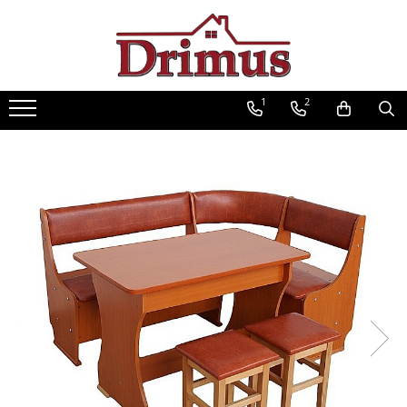
Saltele
Textile
Seturi saltele
Mobilier
Scaune
Mese
Saltele Ortopedice
Perne
Seturi Avantaj
Decor Stil Scandinav
Scaune bar
Mese cafea
1
2
Saltele cu arcuri impachetate
Pilote
Scaune stil scandinav
Scaune ergonomice
Seturi mese si scaune
individual
Mese stil scandinav
Lenjerii pat
Scaune bucatarie
Mese pliante
Saltele cu spuma
Balansoare stil scandinav
Protectii saltele
Scaune living
Mese living
Saltele cu arcuri Drimus
Mobilier baie
Scaune ieftine
Mese bucatarii
Saltele Superortopedice
Baze cu lavoar
Scaune cu mesh
Mese cu scaune
Saltele cu plasa arcuri
Oglinzi baie
Saltele cu spuma
Fotolii
Mese gradinita
Dulapuri baie
Saltele Drimus DeLuxe
Scaune Gaming
Seturi mobilier baie
Saltele cu arcuri impachetate
Mobilier dormitor
Scaune directoriale
individual
Dulapuri
Taburete
Saltele cu plasa de arcuri
Somiere
Scaune vizitator
Saltele Hoteliere
Comode dormitor Drimus