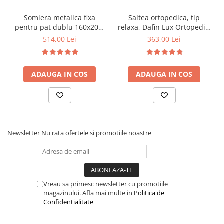
Somiera metalica fixa
Saltea ortopedica, tip
pentru pat dublu 160x200,
relaxa, Dafin Lux Ortopedic,
6 picioare, 32 lamele lemn
90x200x21cm, fermitate
514,00 Lei
363,00 Lei
fag, benzi textile, suport
medie, cu plasa de arcuri
saltea ferm, negru
tip Bonell, fata vara-iarna,
sistem de aerisire cu
ADAUGA IN COS
ADAUGA IN COS
butoni, Salt Confort
Newsletter
Nu rata ofertele si promotiile noastre
Vreau sa primesc newsletter cu promotiile
magazinului. Afla mai multe in
Politica de
Confidentialitate