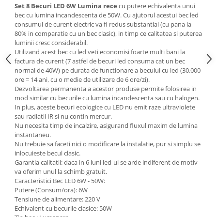
Set 8 Becuri LED 6W Lumina rece
cu putere echivalenta unui
Mese gradinita
bec cu lumina incandescenta de 50W. Cu ajutorul acestui bec led
consumul de curent electric va fi redus substantial (cu pana la
Scaune gradinita
80% in comparatie cu un bec clasic), in timp ce calitatea si puterea
Set mese si scaune gradinita
luminii cresc considerabil.
Mobilier copii
Utilizand acest bec cu led veti economisi foarte multi bani la
factura de curent (7 astfel de becuri led consuma cat un bec
Mobila camera copii
normal de 40W) pe durata de functionare a becului cu led (30.000
Scaune birou pentru copii
ore = 14 ani, cu o medie de utilizare de 6 ore/zi).
Dezvoltarea permanenta a acestor produse permite folosirea in
Saltele patuturi copii
mod similar cu becurile cu lumina incandescenta sau cu halogen.
Paturi copii
In plus, aceste becuri ecologice cu LED nu emit raze ultraviolete
Masa si scaune gradinita
sau radiatii IR si nu contin mercur.
Nu necesita timp de incalzire, asigurand fluxul maxim de lumina
Seturi comode living si dormitor
instantaneu.
Nu trebuie sa faceti nici o modificare la instalatie, pur si simplu se
inlocuieste becul clasic.
Garantia calitatii: daca in 6 luni led-ul se arde indiferent de motiv
va oferim unul la schimb gratuit.
Caracteristici Bec LED 6W - 50W:
Putere (Consum/ora): 6W
Tensiune de alimentare: 220 V
Echivalent cu becurile clasice: 50W