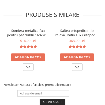
PRODUSE SIMILARE
Somiera metalica fixa
Saltea ortopedica, tip
pentru pat dublu 160x200,
relaxa, Dafin Lux Ortopedic,
6 picioare, 32 lamele lemn
90x200x21cm, fermitate
514,00 Lei
363,00 Lei
fag, benzi textile, suport
medie, cu plasa de arcuri
saltea ferm, negru
tip Bonell, fata vara-iarna,
sistem de aerisire cu
ADAUGA IN COS
ADAUGA IN COS
butoni, Salt Confort
Newsletter
Nu rata ofertele si promotiile noastre