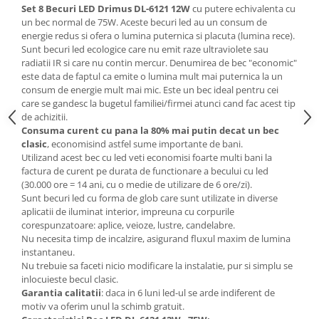
Set 8 Becuri LED Drimus DL-6121 12W
cu putere echivalenta cu
Mese gradinita
un bec normal de 75W. Aceste becuri led au un consum de
energie redus si ofera o lumina puternica si placuta (lumina rece).
Scaune gradinita
Sunt becuri led ecologice care nu emit raze ultraviolete sau
Set mese si scaune gradinita
radiatii IR si care nu contin mercur. Denumirea de bec "economic"
Mobilier copii
este data de faptul ca emite o lumina mult mai puternica la un
consum de energie mult mai mic. Este un bec ideal pentru cei
Mobila camera copii
care se gandesc la bugetul familiei/firmei atunci cand fac acest tip
Scaune birou pentru copii
de achizitii.
Consuma curent cu pana la 80% mai putin decat un bec
Saltele patuturi copii
clasic
, economisind astfel sume importante de bani.
Paturi copii
Utilizand acest bec cu led veti economisi foarte multi bani la
Masa si scaune gradinita
factura de curent pe durata de functionare a becului cu led
(30.000 ore = 14 ani, cu o medie de utilizare de 6 ore/zi).
Seturi comode living si dormitor
Sunt becuri led cu forma de glob care sunt utilizate in diverse
aplicatii de iluminat interior, impreuna cu corpurile
corespunzatoare: aplice, veioze, lustre, candelabre.
Nu necesita timp de incalzire, asigurand fluxul maxim de lumina
instantaneu.
Nu trebuie sa faceti nicio modificare la instalatie, pur si simplu se
inlocuieste becul clasic.
Garantia calitatii
: daca in 6 luni led-ul se arde indiferent de
motiv va oferim unul la schimb gratuit.