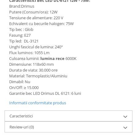
Caracteristici Bec LED DL-6121 12W - 75W:
Brand:Drimus
Putere (Consum/ora): 12W
Tensiune de alimentare: 220 V
Echivalent cu becurile halogen: 75W
Tip bec : Glob
Fasung: E27
Tip led: DL-3121
Unghi fascicul de lumina: 240°
Flux luminos: 1055 Lm
Culoarea luminii:
lumina rece
6000K
Dimensiune: 118x60 mm
Durata de viata: 30.000 ore
Material: Termoplastic/Aluminiu
Dimabil: Nu
On/Off:
≥
15.000
Garantie bec LED Drimus DL 6121: 6 luni
Informatii conformitate produs
Caracteristici
Review-uri
(0)