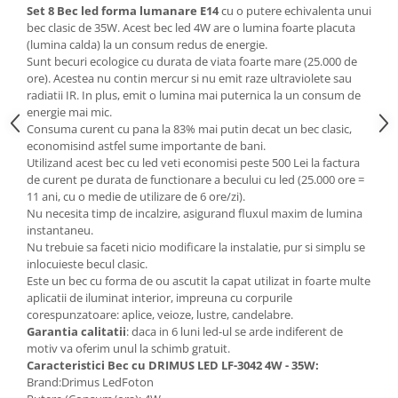
Set 8 Bec led forma lumanare E14
cu o putere echivalenta unui
Mese gradinita
bec clasic de 35W. Acest bec led 4W are o lumina foarte placuta
(lumina calda) la un consum redus de energie.
Scaune gradinita
Sunt becuri ecologice cu durata de viata foarte mare (25.000 de
Set mese si scaune gradinita
ore). Acestea nu contin mercur si nu emit raze ultraviolete sau
Mobilier copii
radiatii IR. In plus, emit o lumina mai puternica la un consum de
energie mai mic.
Mobila camera copii
Consuma curent cu pana la 83% mai putin decat un bec clasic,
Scaune birou pentru copii
economisind astfel sume importante de bani.
Utilizand acest bec cu led veti economisi peste 500 Lei la factura
Saltele patuturi copii
de curent pe durata de functionare a becului cu led (25.000 ore =
Paturi copii
11 ani, cu o medie de utilizare de 6 ore/zi).
Masa si scaune gradinita
Nu necesita timp de incalzire, asigurand fluxul maxim de lumina
instantaneu.
Seturi comode living si dormitor
Nu trebuie sa faceti nicio modificare la instalatie, pur si simplu se
inlocuieste becul clasic.
Este un bec cu forma de ou ascutit la capat utilizat in foarte multe
aplicatii de iluminat interior, impreuna cu corpurile
corespunzatoare: aplice, veioze, lustre, candelabre.
Garantia calitatii
: daca in 6 luni led-ul se arde indiferent de
motiv va oferim unul la schimb gratuit.
Caracteristici Bec cu DRIMUS LED LF-3042 4W - 35W:
Brand:Drimus LedFoton