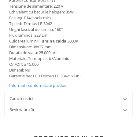
Putere (Consum/ora): 4W
Tensiune de alimentare: 220 V
Echivalent cu becurile halogen: 35W
Fasung: E14 (soclu mic)
Tip led: Dirmus LF-3042
Unghi fascicul de lumina: 160°
Flux luminos: 323 Lm
Culoarea luminii:
lumina calda
3000K
Dimensiune: 98x37 mm
Durata de viata: 25.000 ore
Materiale: Termoplastic/Aluminiu
On/Off:
≥
15.000
Dimabil: Nu
Garantie bec LED Drimus LF 3042: 6 luni
Informatii conformitate produs
Caracteristici
Review-uri
(0)