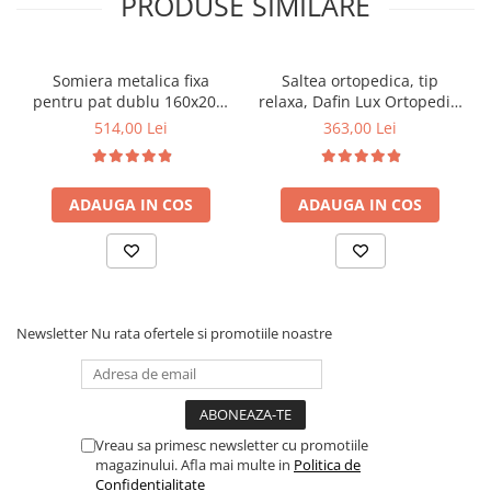
PRODUSE SIMILARE
Somiera metalica fixa
Saltea ortopedica, tip
pentru pat dublu 160x200,
relaxa, Dafin Lux Ortopedic,
6 picioare, 32 lamele lemn
90x200x21cm, fermitate
514,00 Lei
363,00 Lei
fag, benzi textile, suport
medie, cu plasa de arcuri
saltea ferm, negru
tip Bonell, fata vara-iarna,
sistem de aerisire cu
ADAUGA IN COS
ADAUGA IN COS
butoni, Salt Confort
Newsletter
Nu rata ofertele si promotiile noastre
Vreau sa primesc newsletter cu promotiile
magazinului. Afla mai multe in
Politica de
Confidentialitate