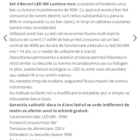
Set 4 Becuri LED 6W Lumina rece
cu putere echivalenta unui
Mese gradinita
bec cu lumina incandescenta de 50W. Cu ajutorul acestui bec led
consumul de curent electric va fi redus substantial (cu pana la
Scaune gradinita
80% in comparatie cu un bec clasic), in timp ce calitatea si puterea
Set mese si scaune gradinita
luminii cresc considerabil.
Mobilier copii
Utilizand acest bec cu led veti economisi foarte multi bani la
factura de curent (7 astfel de becuri led consuma cat un bec
Mobila camera copii
normal de 40W) pe durata de functionare a becului cu led (30.000
Scaune birou pentru copii
ore = 14 ani, cu o medie de utilizare de 6 ore/zi).
Dezvoltarea permanenta a acestor produse permite folosirea in
Saltele patuturi copii
mod similar cu becurile cu lumina incandescenta sau cu halogen.
Paturi copii
In plus, aceste becuri ecologice cu LED nu emit raze ultraviolete
Masa si scaune gradinita
sau radiatii IR si nu contin mercur.
Nu necesita timp de incalzire, asigurand fluxul maxim de lumina
Seturi comode living si dormitor
instantaneu.
Nu trebuie sa faceti nici o modificare la instalatie, pur si simplu se
inlocuieste becul clasic.
Garantia calitatii: daca in 6 luni led-ul se arde indiferent de
motiv va oferim unul la schimb gratuit.
Caracteristici Bec LED 6W - 50W:
Putere (Consum/ora): 6W
Tensiune de alimentare: 220 V
Echivalent cu becurile clasice: 50W