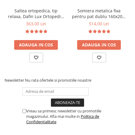
Saltea ortopedica, tip
Somiera metalica fixa
relaxa, Dafin Lux Ortopedic,
pentru pat dublu 160x200,
90x200x21cm, fermitate
6 picioare, 32 lamele lemn
363,00 Lei
514,00 Lei
medie, cu plasa de arcuri
fag, benzi textile, suport
tip Bonell, fata vara-iarna,
saltea ferm, negru
sistem de aerisire cu
ADAUGA IN COS
ADAUGA IN COS
butoni, Salt Confort
Newsletter
Nu rata ofertele si promotiile noastre
Vreau sa primesc newsletter cu promotiile
magazinului. Afla mai multe in
Politica de
Confidentialitate