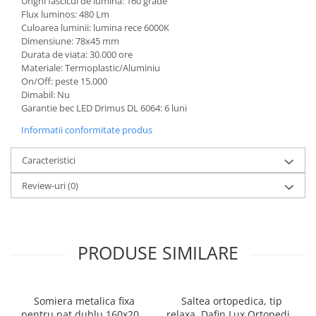
Unghi fascicul de lumina: 160 grade
Flux luminos: 480 Lm
Culoarea luminii: lumina rece 6000K
Dimensiune: 78x45 mm
Durata de viata: 30.000 ore
Materiale: Termoplastic/Aluminiu
On/Off: peste 15.000
Dimabil: Nu
Garantie bec LED Drimus DL 6064: 6 luni
Informatii conformitate produs
Caracteristici
Review-uri
(0)
PRODUSE SIMILARE
Somiera metalica fixa
Saltea ortopedica, tip
pentru pat dublu 160x200,
relaxa, Dafin Lux Ortopedic,