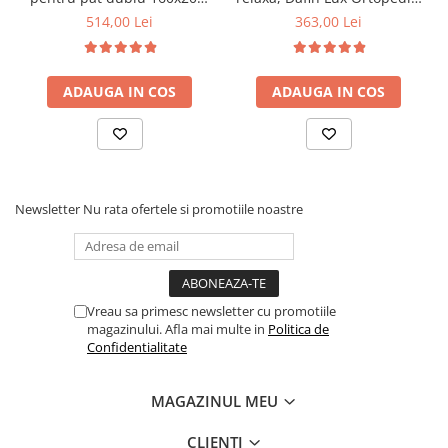
6 picioare, 32 lamele lemn
90x200x21cm, fermitate
514,00 Lei
363,00 Lei
fag, benzi textile, suport
medie, cu plasa de arcuri
saltea ferm, negru
tip Bonell, fata vara-iarna,
sistem de aerisire cu
ADAUGA IN COS
ADAUGA IN COS
butoni, Salt Confort
Newsletter
Nu rata ofertele si promotiile noastre
Vreau sa primesc newsletter cu promotiile
magazinului. Afla mai multe in
Politica de
Confidentialitate
MAGAZINUL MEU
CLIENTI