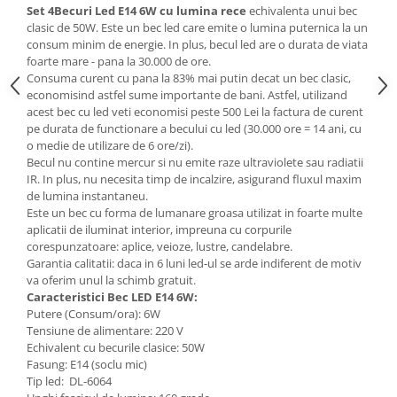
Set 4Becuri Led E14 6W cu lumina rece
echivalenta unui bec
Mese gradinita
clasic de 50W. Este un bec led care emite o lumina puternica la un
consum minim de energie. In plus, becul led are o durata de viata
Scaune gradinita
foarte mare - pana la 30.000 de ore.
Set mese si scaune gradinita
Consuma curent cu pana la 83% mai putin decat un bec clasic,
Mobilier copii
economisind astfel sume importante de bani. Astfel, utilizand
acest bec cu led veti economisi peste 500 Lei la factura de curent
Mobila camera copii
pe durata de functionare a becului cu led (30.000 ore = 14 ani, cu
Scaune birou pentru copii
o medie de utilizare de 6 ore/zi).
Becul nu contine mercur si nu emite raze ultraviolete sau radiatii
Saltele patuturi copii
IR. In plus, nu necesita timp de incalzire, asigurand fluxul maxim
Paturi copii
de lumina instantaneu.
Masa si scaune gradinita
Este un bec cu forma de lumanare groasa utilizat in foarte multe
aplicatii de iluminat interior, impreuna cu corpurile
Seturi comode living si dormitor
corespunzatoare: aplice, veioze, lustre, candelabre.
Garantia calitatii: daca in 6 luni led-ul se arde indiferent de motiv
va oferim unul la schimb gratuit.
Caracteristici Bec LED E14 6W:
Putere (Consum/ora): 6W
Tensiune de alimentare: 220 V
Echivalent cu becurile clasice: 50W
Fasung: E14 (soclu mic)
Tip led: DL-6064