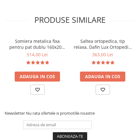
PRODUSE SIMILARE
Somiera metalica fixa
Saltea ortopedica, tip
pentru pat dublu 160x200,
relaxa, Dafin Lux Ortopedic,
6 picioare, 32 lamele lemn
90x200x21cm, fermitate
514,00 Lei
363,00 Lei
fag, benzi textile, suport
medie, cu plasa de arcuri
saltea ferm, negru
tip Bonell, fata vara-iarna,
sistem de aerisire cu
ADAUGA IN COS
ADAUGA IN COS
butoni, Salt Confort
Newsletter
Nu rata ofertele si promotiile noastre