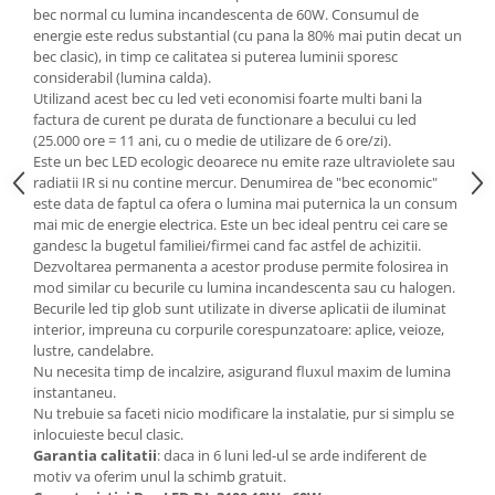
bec normal cu lumina incandescenta de 60W. Consumul de
Mese gradinita
energie este redus substantial (cu pana la 80% mai putin decat un
Scaune gradinita
bec clasic), in timp ce calitatea si puterea luminii sporesc
considerabil (lumina calda).
Set mese si scaune gradinita
Utilizand acest bec cu led veti economisi foarte multi bani la
Mobilier copii
factura de curent pe durata de functionare a becului cu led
(25.000 ore = 11 ani, cu o medie de utilizare de 6 ore/zi).
Mobila camera copii
Este un bec LED ecologic deoarece nu emite raze ultraviolete sau
Scaune birou pentru copii
radiatii IR si nu contine mercur. Denumirea de "bec economic"
este data de faptul ca ofera o lumina mai puternica la un consum
Saltele patuturi copii
mai mic de energie electrica. Este un bec ideal pentru cei care se
Paturi copii
gandesc la bugetul familiei/firmei cand fac astfel de achizitii.
Masa si scaune gradinita
Dezvoltarea permanenta a acestor produse permite folosirea in
mod similar cu becurile cu lumina incandescenta sau cu halogen.
Seturi comode living si dormitor
Becurile led tip glob sunt utilizate in diverse aplicatii de iluminat
interior, impreuna cu corpurile corespunzatoare: aplice, veioze,
lustre, candelabre.
Nu necesita timp de incalzire, asigurand fluxul maxim de lumina
instantaneu.
Nu trebuie sa faceti nicio modificare la instalatie, pur si simplu se
inlocuieste becul clasic.
Garantia calitatii
: daca in 6 luni led-ul se arde indiferent de
motiv va oferim unul la schimb gratuit.