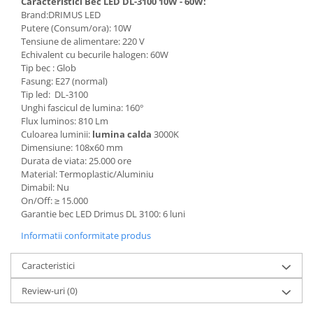
Caracteristici Bec LED DL-3100 10W - 60W:
Brand:DRIMUS LED
Putere (Consum/ora): 10W
Tensiune de alimentare: 220 V
Echivalent cu becurile halogen: 60W
Tip bec : Glob
Fasung: E27 (normal)
Tip led: DL-3100
Unghi fascicul de lumina: 160°
Flux luminos: 810 Lm
Culoarea luminii:
lumina calda
3000K
Dimensiune: 108x60 mm
Durata de viata: 25.000 ore
Material: Termoplastic/Aluminiu
Dimabil: Nu
On/Off:
≥
15.000
Garantie bec LED Drimus DL 3100: 6 luni
Informatii conformitate produs
Caracteristici
Review-uri
(0)