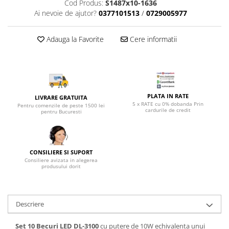
Top saltele 5 cm
Cod Produs:
S1487x10-1636
Scaune manager
Ai nevoie de ajutor?
0377101513
/
0729005977
Top saltele 10 cm
Mobilier bucatarie
Top saltele memory 5 cm
Mese bucatarie
Adauga la Favorite
Cere informatii
Top saltele MemoHR 6.5 cm
Scaune pentru bucatarie
Saltele ieftine
Mobila bucatarie
Saltele cu plasa de arcuri
Seturi mese si scaune bucatarie
Saltele cu spuma
Mobilier hol
PLATA IN RATE
LIVRARE GRATUITA
5 x RATE cu 0% dobanda Prin
Mobila hol
Pentru comenzile de peste 1500 lei
cardurile de credit
pentru Bucuresti
Suporturi si rafturi pantofi
Portmantouri
Pantofare
CONSILIERE SI SUPORT
Seturi mobilier hol
Consiliere avizata in alegerea
produsului dorit
Stender haine
Suport pentru umerase
Etajere
Descriere
Cuiere
Mobilier gradinita
Set 10 Becuri LED DL-3100
cu putere de 10W echivalenta unui