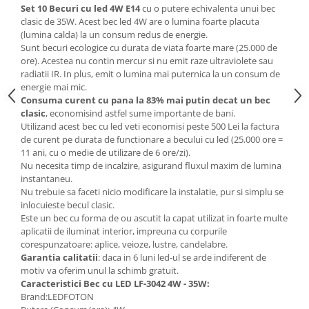
Set 10 Becuri cu led 4W E14
cu o putere echivalenta unui bec
Mese gradinita
clasic de 35W. Acest bec led 4W are o lumina foarte placuta
(lumina calda) la un consum redus de energie.
Scaune gradinita
Sunt becuri ecologice cu durata de viata foarte mare (25.000 de
Set mese si scaune gradinita
ore). Acestea nu contin mercur si nu emit raze ultraviolete sau
Mobilier copii
radiatii IR. In plus, emit o lumina mai puternica la un consum de
energie mai mic.
Mobila camera copii
Consuma curent cu pana la 83% mai putin decat un bec
Scaune birou pentru copii
clasic
, economisind astfel sume importante de bani.
Utilizand acest bec cu led veti economisi peste 500 Lei la factura
Saltele patuturi copii
de curent pe durata de functionare a becului cu led (25.000 ore =
Paturi copii
11 ani, cu o medie de utilizare de 6 ore/zi).
Masa si scaune gradinita
Nu necesita timp de incalzire, asigurand fluxul maxim de lumina
instantaneu.
Seturi comode living si dormitor
Nu trebuie sa faceti nicio modificare la instalatie, pur si simplu se
inlocuieste becul clasic.
Este un bec cu forma de ou ascutit la capat utilizat in foarte multe
aplicatii de iluminat interior, impreuna cu corpurile
corespunzatoare: aplice, veioze, lustre, candelabre.
Garantia calitatii
: daca in 6 luni led-ul se arde indiferent de
motiv va oferim unul la schimb gratuit.
Caracteristici Bec cu LED LF-3042 4W - 35W:
Brand:LEDFOTON