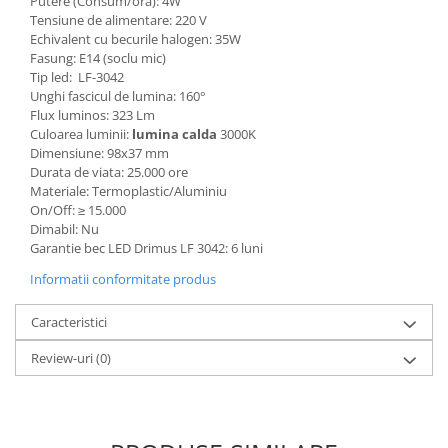
Putere (Consum/ora): 4W
Tensiune de alimentare: 220 V
Echivalent cu becurile halogen: 35W
Fasung: E14 (soclu mic)
Tip led: LF-3042
Unghi fascicul de lumina: 160°
Flux luminos: 323 Lm
Culoarea luminii:
lumina calda
3000K
Dimensiune: 98x37 mm
Durata de viata: 25.000 ore
Materiale: Termoplastic/Aluminiu
On/Off:
≥
15.000
Dimabil: Nu
Garantie bec LED Drimus LF 3042: 6 luni
Informatii conformitate produs
Caracteristici
Review-uri
(0)