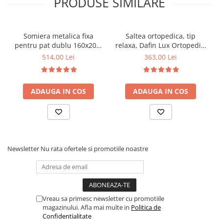
PRODUSE SIMILARE
Somiera metalica fixa
Saltea ortopedica, tip
pentru pat dublu 160x200,
relaxa, Dafin Lux Ortopedic,
6 picioare, 32 lamele lemn
90x200x21cm, fermitate
514,00 Lei
363,00 Lei
fag, benzi textile, suport
medie, cu plasa de arcuri
saltea ferm, negru
tip Bonell, fata vara-iarna,
sistem de aerisire cu
ADAUGA IN COS
ADAUGA IN COS
butoni, Salt Confort
Newsletter
Nu rata ofertele si promotiile noastre
Vreau sa primesc newsletter cu promotiile
magazinului. Afla mai multe in
Politica de
Confidentialitate