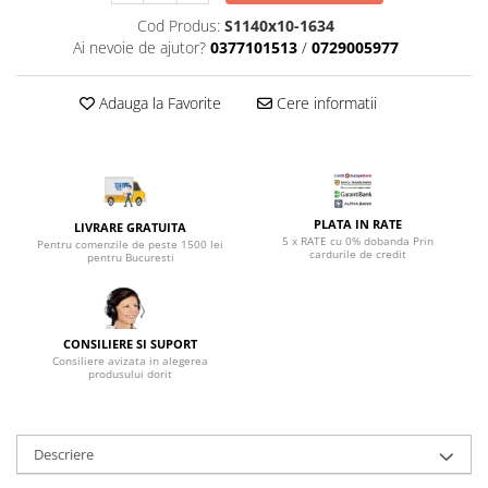
Top saltele 5 cm
Scaune manager
Cod Produs:
S1140x10-1634
Top saltele 10 cm
Mobilier bucatarie
Ai nevoie de ajutor?
0377101513
/
0729005977
Top saltele memory 5 cm
Mese bucatarie
Top saltele MemoHR 6.5 cm
Adauga la Favorite
Cere informatii
Scaune pentru bucatarie
Saltele ieftine
Mobila bucatarie
Saltele cu plasa de arcuri
Seturi mese si scaune bucatarie
Saltele cu spuma
Mobilier hol
PLATA IN RATE
Mobila hol
LIVRARE GRATUITA
5 x RATE cu 0% dobanda Prin
Pentru comenzile de peste 1500 lei
Suporturi si rafturi pantofi
cardurile de credit
pentru Bucuresti
Portmantouri
Pantofare
Seturi mobilier hol
CONSILIERE SI SUPORT
Consiliere avizata in alegerea
Stender haine
produsului dorit
Suport pentru umerase
Etajere
Cuiere
Descriere
Mobilier gradinita