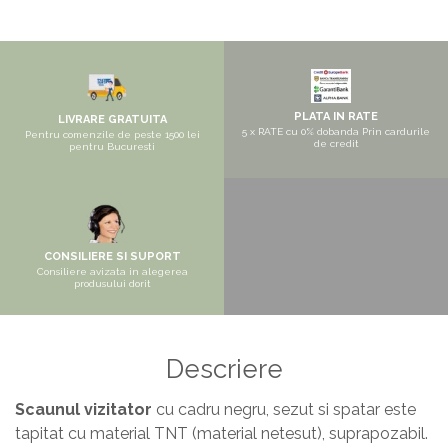
Pantofare
Seturi mobilier hol
Stender haine
Suport pentru umerase
PLATA IN RATE
LIVRARE GRATUITA
Etajere
5 x RATE cu 0% dobanda Prin cardurile
Pentru comenzile de peste 1500 lei
de credit
pentru Bucuresti
Cuiere
Mobilier gradinita
Mese gradinita
Scaune gradinita
CONSILIERE SI SUPORT
Consiliere avizata in alegerea
Set mese si scaune gradinita
produsului dorit
Mobilier copii
Mobila camera copii
Descriere
Scaune birou pentru copii
Saltele patuturi copii
Scaunul vizitator
cu cadru negru, sezut si spatar este
tapitat cu material TNT (material netesut), suprapozabil.
Paturi copii