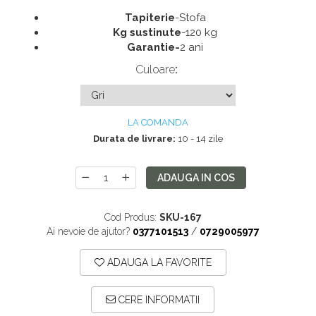
Saltele 180x200
Dulap birou
Tapiterie
-Stofa
Kg sustinute
-120 kg
Top saltele
Birouri
Garantie-
2 ani
Top saltele 5 cm
Scaune pentru birou
Culoare
:
Top saltele 10 cm
Scaune pentru vizitatori
Top saltele memory 5 cm
Scaune manager
Top saltele MemoHR 6.5 cm
Mobilier bucatarie
LA COMANDA
Durata de livrare:
10 - 14 zile
Saltele ieftine
Mese bucatarie
Saltele cu plasa de arcuri
Scaune pentru bucatarie
ADAUGA IN COS
Saltele cu spuma
Mobila bucatarie
Seturi mese si scaune bucatarie
Cod Produs:
SKU-167
Mobilier hol
Ai nevoie de ajutor?
0377101513
/
0729005977
Mobila hol
ADAUGA LA FAVORITE
Suporturi si rafturi pantofi
Portmantouri
CERE INFORMATII