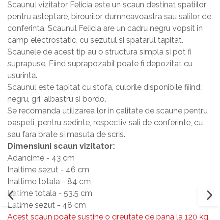
Scaunul vizitator Felicia este un scaun destinat spatiilor
Masa si scaune gradinita
pentru asteptare, birourilor dumneavoastra sau salilor de
Seturi comode living si dormitor
conferinta. Scaunul Felicia are un cadru negru vopsit in
camp electrostatic, cu sezutul si spatarul tapitat.
Scaunele de acest tip au o structura simpla si pot fi
suprapuse. Fiind suprapozabil poate fi depozitat cu
usurinta.
Scaunul este tapitat cu stofa, culorile disponibile fiiind:
negru, gri, albastru si bordo.
Se recomanda utilizarea lor in calitate de scaune pentru
oaspeti, pentru sedinte, respectiv sali de conferinte, cu
sau fara brate si masuta de scris.
Dimensiuni scaun vizitator:
Adancime - 43 cm
Inaltime sezut - 46 cm
Inaltime totala - 84 cm
Latime totala - 53.5 cm
Latime sezut - 48 cm
Acest scaun poate sustine o greutate de pana la 120 kg.