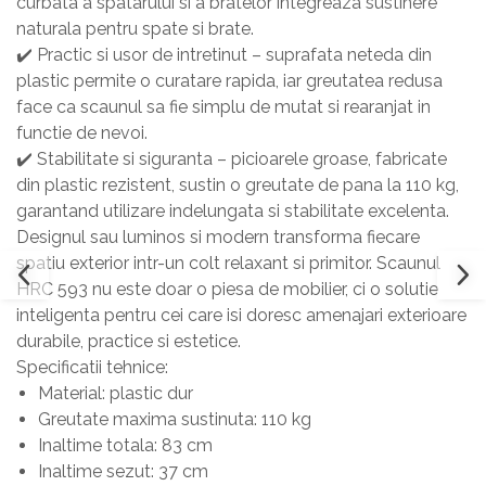
curbata a spatarului si a bratelor integreaza sustinere
naturala pentru spate si brate.
✔️ Practic si usor de intretinut – suprafata neteda din
plastic permite o curatare rapida, iar greutatea redusa
face ca scaunul sa fie simplu de mutat si rearanjat in
functie de nevoi.
✔️ Stabilitate si siguranta – picioarele groase, fabricate
din plastic rezistent, sustin o greutate de pana la 110 kg,
garantand utilizare indelungata si stabilitate excelenta.
Designul sau luminos si modern transforma fiecare
spatiu exterior intr-un colt relaxant si primitor. Scaunul
HRC 593 nu este doar o piesa de mobilier, ci o solutie
inteligenta pentru cei care isi doresc amenajari exterioare
durabile, practice si estetice.
Specificatii tehnice:
Material: plastic dur
Greutate maxima sustinuta: 110 kg
Inaltime totala: 83 cm
Inaltime sezut: 37 cm