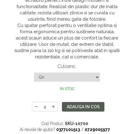
echilibru perfect intre design modern si
Saltele 180x200
Dulap birou
functionalitate. Realizat din plastic dur de inalta
calitate, rezista utilizarii zilnice si se curata cu
Top saltele
Birouri
usurinta, fiind mereu gata de folosire.
Top saltele 5 cm
Scaune pentru birou
Cu spatar perforat pentru o ventilatie optima si
forma ergonomica pentru sustinere naturala,
Top saltele 10 cm
Scaune pentru vizitatori
acest scaun aduce un plus de confort la fiecare
Top saltele memory 5 cm
Scaune manager
utilizare. Usor de mutat, dar extrem de stabil,
sustine pana la 110 kg si se potriveste atat in spatii
Top saltele MemoHR 6.5 cm
Mobilier bucatarie
rezidentiale, cat si comerciale.
Saltele ieftine
Mese bucatarie
Culoare
:
Saltele cu plasa de arcuri
Scaune pentru bucatarie
Saltele cu spuma
Mobila bucatarie
IN STOC
Seturi mese si scaune bucatarie
Mobilier hol
ADAUGA IN COS
Mobila hol
Suporturi si rafturi pantofi
Cod Produs:
SKU-10700
Portmantouri
Ai nevoie de ajutor?
0377101513
/
0729005977