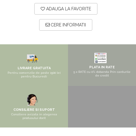
Pantofare
ADAUGA LA FAVORITE
Seturi mobilier hol
Stender haine
CERE INFORMATII
Suport pentru umerase
Etajere
Cuiere
Mobilier gradinita
Mese gradinita
PLATA IN RATE
LIVRARE GRATUITA
5 x RATE cu 0% dobanda Prin cardurile
Pentru comenzile de peste 1500 lei
de credit
Scaune gradinita
pentru Bucuresti
Set mese si scaune gradinita
Mobilier copii
Mobila camera copii
CONSILIERE SI SUPORT
Scaune birou pentru copii
Consiliere avizata in alegerea
produsului dorit
Saltele patuturi copii
Paturi copii