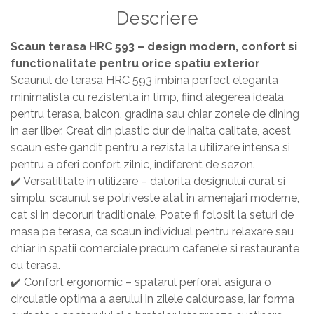
Descriere
Masa si scaune gradinita
Seturi comode living si dormitor
Scaun terasa HRC 593 – design modern, confort si
functionalitate pentru orice spatiu exterior
Scaunul de terasa HRC 593 imbina perfect eleganta
minimalista cu rezistenta in timp, fiind alegerea ideala
pentru terasa, balcon, gradina sau chiar zonele de dining
in aer liber. Creat din plastic dur de inalta calitate, acest
scaun este gandit pentru a rezista la utilizare intensa si
pentru a oferi confort zilnic, indiferent de sezon.
✔️ Versatilitate in utilizare – datorita designului curat si
simplu, scaunul se potriveste atat in amenajari moderne,
cat si in decoruri traditionale. Poate fi folosit la seturi de
masa pe terasa, ca scaun individual pentru relaxare sau
chiar in spatii comerciale precum cafenele si restaurante
cu terasa.
✔️ Confort ergonomic – spatarul perforat asigura o
circulatie optima a aerului in zilele calduroase, iar forma