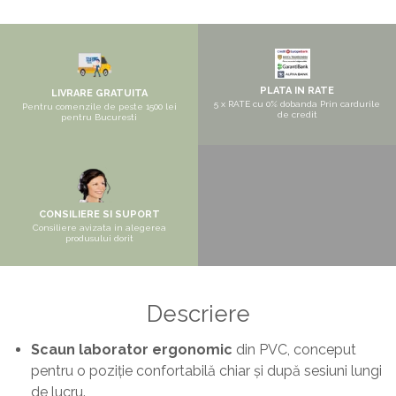
Pantofare
Seturi mobilier hol
Stender haine
Suport pentru umerase
PLATA IN RATE
LIVRARE GRATUITA
5 x RATE cu 0% dobanda Prin cardurile
Pentru comenzile de peste 1500 lei
Etajere
de credit
pentru Bucuresti
Cuiere
Mobilier gradinita
Mese gradinita
CONSILIERE SI SUPORT
Scaune gradinita
Consiliere avizata in alegerea
produsului dorit
Set mese si scaune gradinita
Mobilier copii
Mobila camera copii
Descriere
Scaune birou pentru copii
Scaun laborator ergonomic
din PVC, conceput
Saltele patuturi copii
pentru o poziție confortabilă chiar și după sesiuni lungi
Paturi copii
de lucru.