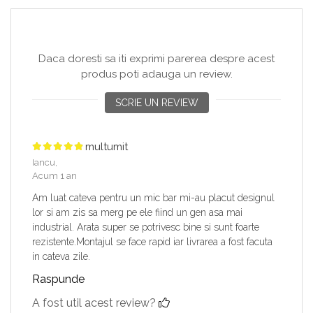
Daca doresti sa iti exprimi parerea despre acest
produs poti adauga un review.
SCRIE UN REVIEW
multumit
Iancu,
Acum 1 an
Am luat cateva pentru un mic bar mi-au placut designul
lor si am zis sa merg pe ele fiind un gen asa mai
industrial. Arata super se potrivesc bine si sunt foarte
rezistente.Montajul se face rapid iar livrarea a fost facuta
in cateva zile.
Raspunde
A fost util acest review?