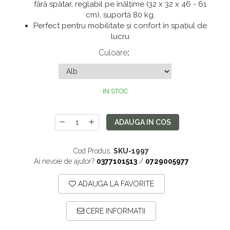
fără spătar, reglabil pe înălțime (32 x 32 x 46 - 61
Saltele 180x200
Dulap birou
cm), suportă 80 kg.
Top saltele
Perfect pentru mobilitate și confort în spațiul de
Birouri
lucru
Top saltele 5 cm
Scaune pentru birou
Culoare
:
Top saltele 10 cm
Scaune pentru vizitatori
Top saltele memory 5 cm
Scaune manager
Top saltele MemoHR 6.5 cm
Mobilier bucatarie
IN STOC
Saltele ieftine
Mese bucatarie
Saltele cu plasa de arcuri
Scaune pentru bucatarie
ADAUGA IN COS
Saltele cu spuma
Mobila bucatarie
Cod Produs:
SKU-1997
Seturi mese si scaune bucatarie
Ai nevoie de ajutor?
0377101513
/
0729005977
Mobilier hol
ADAUGA LA FAVORITE
Mobila hol
Suporturi si rafturi pantofi
CERE INFORMATII
Portmantouri