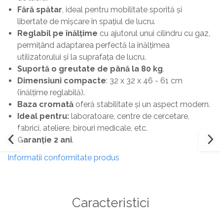
Fără spătar
, ideal pentru mobilitate sporită și
Masa si scaune gradinita
libertate de mișcare în spațiul de lucru.
Seturi comode living si dormitor
Reglabil pe înălțime
cu ajutorul unui cilindru cu gaz,
permițând adaptarea perfectă la înălțimea
utilizatorului și la suprafața de lucru.
Suportă o greutate de până la 80 kg
.
Dimensiuni compacte
: 32 x 32 x 46 - 61 cm
(înălțime reglabilă).
Baza cromată
oferă stabilitate și un aspect modern.
Ideal pentru:
laboratoare, centre de cercetare,
fabrici, ateliere, birouri medicale, etc.
Garanție 2 ani
.
Informatii conformitate produs
Caracteristici