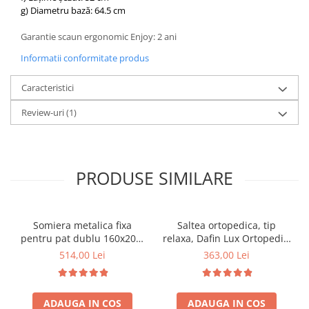
g) Diametru bază: 64.5 cm
Garantie scaun ergonomic Enjoy: 2 ani
Informatii conformitate produs
Caracteristici
Review-uri
(1)
PRODUSE SIMILARE
Somiera metalica fixa
Saltea ortopedica, tip
pentru pat dublu 160x200,
relaxa, Dafin Lux Ortopedic,
6 picioare, 32 lamele lemn
90x200x21cm, fermitate
514,00 Lei
363,00 Lei
fag, benzi textile, suport
medie, cu plasa de arcuri
saltea ferm, negru
tip Bonell, fata vara-iarna,
sistem de aerisire cu
ADAUGA IN COS
ADAUGA IN COS
butoni, Salt Confort