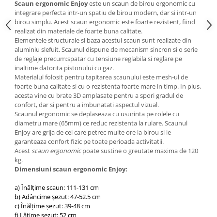
Scaun ergonomic Enjoy
este un scaun de birou ergonomic cu
Mese gradinita
integrare perfecta intr-un spatiu de birou modern, dar si intr-un
birou simplu. Acest scaun ergonomic este foarte rezistent, fiind
Scaune gradinita
realizat din materiale de foarte buna calitate.
Set mese si scaune gradinita
Elementele structurale si baza acestui scaun sunt realizate din
aluminiu slefuit. Scaunul dispune de mecanism sincron si o serie
Mobilier copii
de reglaje precum:spatar cu tensiune reglabila si reglare pe
Mobila camera copii
inaltime datorita pistonului cu gaz.
Materialul folosit pentru tapitarea scaunului este mesh-ul de
Scaune birou pentru copii
foarte buna calitate si cu o rezistenta foarte mare in timp. In plus,
Saltele patuturi copii
acesta vine cu brate 3D amplasate pentru a spori gradul de
Paturi copii
confort, dar si pentru a imbunatati aspectul vizual.
Scaunul ergonomic se deplaseaza cu usurinta pe rolele cu
Masa si scaune gradinita
diametru mare (65mm) ce reduc rezistenta la rulare. Scaunul
Seturi comode living si dormitor
Enjoy are grija de cei care petrec multe ore la birou si le
garanteaza confort fizic pe toate perioada activitatii.
Acest
scaun ergonomic
poate sustine o greutate maxima de 120
kg.
Dimensiuni scaun ergonomic Enjoy:
a) Înălțime scaun: 111-131 cm
b) Adâncime șezut: 47-52.5 cm
c) Înălțime șezut: 39-48 cm
f) Lățime șezut: 52 cm