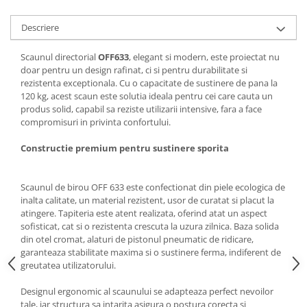
Mese gradinita
Descriere
Scaune gradinita
Set mese si scaune gradinita
Scaunul directorial
OFF633
, elegant si modern, este proiectat nu
doar pentru un design rafinat, ci si pentru durabilitate si
Mobilier copii
rezistenta exceptionala. Cu o capacitate de sustinere de pana la
Mobila camera copii
120 kg, acest scaun este solutia ideala pentru cei care cauta un
produs solid, capabil sa reziste utilizarii intensive, fara a face
Scaune birou pentru copii
compromisuri in privinta confortului.
Saltele patuturi copii
Paturi copii
Constructie premium pentru sustinere sporita
Masa si scaune gradinita
Seturi comode living si dormitor
Scaunul de birou OFF 633 este confectionat din piele ecologica de
inalta calitate, un material rezistent, usor de curatat si placut la
atingere. Tapiteria este atent realizata, oferind atat un aspect
sofisticat, cat si o rezistenta crescuta la uzura zilnica. Baza solida
din otel cromat, alaturi de pistonul pneumatic de ridicare,
garanteaza stabilitate maxima si o sustinere ferma, indiferent de
greutatea utilizatorului.
Designul ergonomic al scaunului se adapteaza perfect nevoilor
tale, iar structura sa intarita asigura o postura corecta si