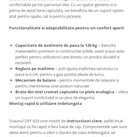
confortabila pe tot parcursul zilei. Cu un spatar generos si o
perna de sezut bine captusita, vei beneficia de un suport optim
atat pentru spate, cat si pentru picioare.
Functionalitate si adaptabilitate pentru un confort sporit
Capacitate de sustinere de pana la 120 kg
– datorita
materialelor premium si constructiei solide, acest scaun este
perfect pentru utilizatorii care doresc un produs durabil si
rezistent.
Reglare pe inaltime
– poti ajusta inaltimea sezutului cu
pana la 6 cm, pentru a gasi pozitia ideala de lucru.
Mecanism de balans
– pentru momentele de relaxare si
pentru mentinerea unei posturi naturale.
Brate din otel cromat captusite cu piele ecologica
– ofera
un suport confortabil si un plus de eleganta.
Montaj rapid si utilizare indelungata
Scaunul OFF 633 vine insotit de
instructiuni clare
, astfel incat
montajul sa fie rapid si fara batai de cap. Componentele sale sunt
alese atent pentru a oferi o durata de viata indelungata, iar