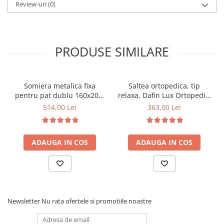
Review-uri
(0)
PRODUSE SIMILARE
Somiera metalica fixa
Saltea ortopedica, tip
pentru pat dublu 160x200,
relaxa, Dafin Lux Ortopedic,
6 picioare, 32 lamele lemn
90x200x21cm, fermitate
514,00 Lei
363,00 Lei
fag, benzi textile, suport
medie, cu plasa de arcuri
saltea ferm, negru
tip Bonell, fata vara-iarna,
sistem de aerisire cu
ADAUGA IN COS
ADAUGA IN COS
butoni, Salt Confort
Newsletter
Nu rata ofertele si promotiile noastre