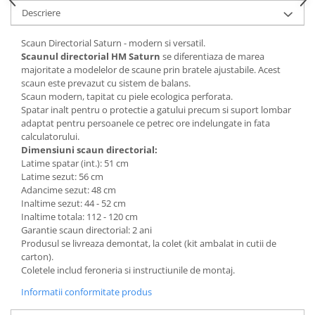
Descriere
Mese gradinita
Scaune gradinita
Scaun Directorial Saturn - modern si versatil.
Set mese si scaune gradinita
Scaunul directorial HM Saturn
se diferentiaza de marea
majoritate a modelelor de scaune prin bratele ajustabile. Acest
Mobilier copii
scaun este prevazut cu sistem de balans.
Mobila camera copii
Scaun modern, tapitat cu piele ecologica perforata.
Spatar inalt pentru o protectie a gatului precum si suport lombar
Scaune birou pentru copii
adaptat pentru persoanele ce petrec ore indelungate in fata
Saltele patuturi copii
calculatorului.
Paturi copii
Dimensiuni scaun directorial:
Latime spatar (int.): 51 cm
Masa si scaune gradinita
Latime sezut: 56 cm
Seturi comode living si dormitor
Adancime sezut: 48 cm
Inaltime sezut: 44 - 52 cm
Inaltime totala: 112 - 120 cm
Garantie scaun directorial: 2 ani
Produsul se livreaza demontat, la colet (kit ambalat in cutii de
carton).
Coletele includ feroneria si instructiunile de montaj.
Informatii conformitate produs