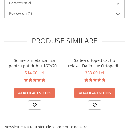
Caracteristici
Review-uri
(1)
PRODUSE SIMILARE
Somiera metalica fixa
Saltea ortopedica, tip
pentru pat dublu 160x200,
relaxa, Dafin Lux Ortopedic,
6 picioare, 32 lamele lemn
90x200x21cm, fermitate
514,00 Lei
363,00 Lei
fag, benzi textile, suport
medie, cu plasa de arcuri
saltea ferm, negru
tip Bonell, fata vara-iarna,
sistem de aerisire cu
ADAUGA IN COS
ADAUGA IN COS
butoni, Salt Confort
Newsletter
Nu rata ofertele si promotiile noastre