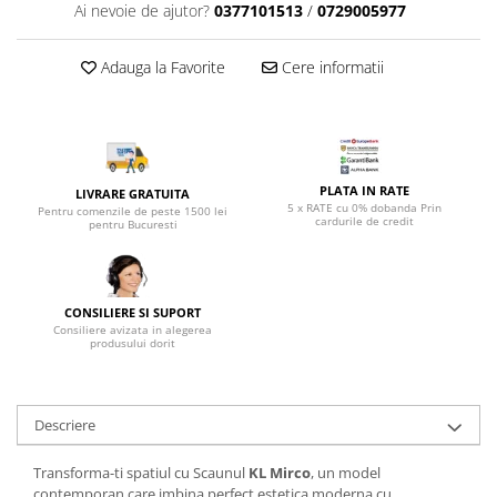
Top saltele 5 cm
Ai nevoie de ajutor?
0377101513
/
0729005977
Scaune manager
Top saltele 10 cm
Mobilier bucatarie
Top saltele memory 5 cm
Adauga la Favorite
Cere informatii
Mese bucatarie
Top saltele MemoHR 6.5 cm
Scaune pentru bucatarie
Saltele ieftine
Mobila bucatarie
Saltele cu plasa de arcuri
Seturi mese si scaune bucatarie
Saltele cu spuma
PLATA IN RATE
LIVRARE GRATUITA
Mobilier hol
5 x RATE cu 0% dobanda Prin
Pentru comenzile de peste 1500 lei
cardurile de credit
pentru Bucuresti
Mobila hol
Suporturi si rafturi pantofi
Portmantouri
CONSILIERE SI SUPORT
Pantofare
Consiliere avizata in alegerea
produsului dorit
Seturi mobilier hol
Stender haine
Suport pentru umerase
Descriere
Etajere
Cuiere
Transforma-ti spatiul cu Scaunul
KL Mirco
, un model
Mobilier gradinita
contemporan care imbina perfect estetica moderna cu