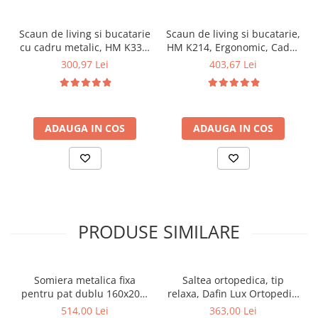
Scaun de living si bucatarie
Scaun de living si bucatarie,
cu cadru metalic, HM K332,
HM K214, Ergonomic, Cadru
ergonomic, stofa velvet,
Metalic, Piele ecologica, 100
300,97 Lei
403,67 Lei
84x46x61 cm, 100 Kg,
kg, 90x45x53 cm, Fag
Albastru
ADAUGA IN COS
ADAUGA IN COS
PRODUSE SIMILARE
Somiera metalica fixa
Saltea ortopedica, tip
pentru pat dublu 160x200,
relaxa, Dafin Lux Ortopedic,
6 picioare, 32 lamele lemn
90x200x21cm, fermitate
514,00 Lei
363,00 Lei