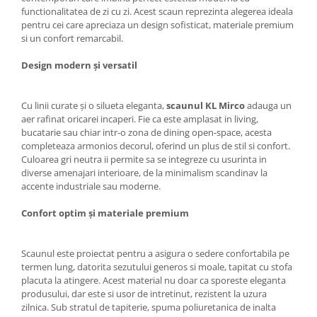
functionalitatea de zi cu zi. Acest scaun reprezinta alegerea ideala
Mese gradinita
pentru cei care apreciaza un design sofisticat, materiale premium
Scaune gradinita
si un confort remarcabil.
Set mese si scaune gradinita
Design modern și versatil
Mobilier copii
Mobila camera copii
Cu linii curate și o silueta eleganta,
scaunul KL Mirco
adauga un
Scaune birou pentru copii
aer rafinat oricarei incaperi. Fie ca este amplasat in living,
Saltele patuturi copii
bucatarie sau chiar intr-o zona de dining open-space, acesta
completeaza armonios decorul, oferind un plus de stil si confort.
Paturi copii
Culoarea gri neutra ii permite sa se integreze cu usurinta in
Masa si scaune gradinita
diverse amenajari interioare, de la minimalism scandinav la
accente industriale sau moderne.
Seturi comode living si dormitor
Confort optim și materiale premium
Scaunul este proiectat pentru a asigura o sedere confortabila pe
termen lung, datorita sezutului generos si moale, tapitat cu stofa
placuta la atingere. Acest material nu doar ca sporeste eleganta
produsului, dar este si usor de intretinut, rezistent la uzura
zilnica. Sub stratul de tapiterie, spuma poliuretanica de inalta