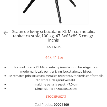
Scaune pliante
Saltele Pocket
Noptiere
Scaune birou
Saltele cu arcuri impachetate
Paturi
individual
Scaune profesionale
Seturi de pat si saltea
Saltele Memory Pocket
Masute de toaleta
Scaune Lemn
Saltele Memory Foam
Mobilier living
Scaune birou copii
Scaun de living si bucatarie KL Mirco, metalic,
Saltele Memory Pocket
Scaune pentru living
tapitat cu stofa,100 kg, 47.5x63x89.5 cm, gri
Scaune resigilate
Saltele cu plasa arcuri
inchis
Seturi comode living si vitrine
Scaune gradinita
Saltele cu spuma
KALENDA
Mobila living
Saltele cu spuma
Scaune conferinta
Comode living
448,41 Lei
Saltele cu spuma poliuretanica
Scaune terasa si outdoor
Set mese plus scaune
Saltele Latex
Mobilier birou
Scaunul rotativ KL Mirco este o piesa de mobilier eleganta si
moderna, ideala pentru living, bucatarie sau birou.
Saltele Memory
Scaune ergonomice
Se remarca prin structura metalica rezistenta, tapiteria confortabila
Saltele 140x200
Etajere Birou
din stofa si designul versatil.
Inaltime pana la sezut: 47.5 cm
Saltele 160x200
Dulap birou
Dimensiune: 47.5x63x89.5 cm
Birouri
Saltele 180x200
STOC EPUIZAT
Scaune pentru birou
Top saltele
Cod Produs:
00004109
Scaune pentru vizitatori