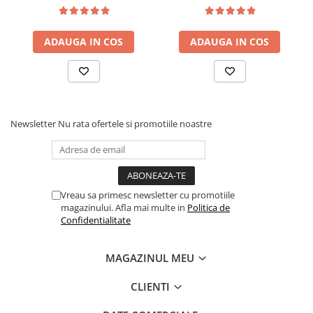
fag, benzi textile, suport
medie, cu plasa de arcuri
saltea ferm, negru
tip Bonell, fata vara-iarna,
sistem de aerisire cu
ADAUGA IN COS
ADAUGA IN COS
butoni, Salt Confort
Newsletter
Nu rata ofertele si promotiile noastre
Vreau sa primesc newsletter cu promotiile
magazinului. Afla mai multe in
Politica de
Confidentialitate
MAGAZINUL MEU
CLIENTI