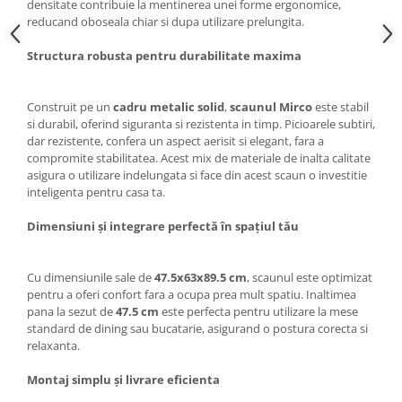
densitate contribuie la mentinerea unei forme ergonomice,
reducand oboseala chiar si dupa utilizare prelungita.
Structura robusta pentru durabilitate maxima
Construit pe un
cadru metalic solid
,
scaunul Mirco
este stabil
si durabil, oferind siguranta si rezistenta in timp. Picioarele subtiri,
dar rezistente, confera un aspect aerisit si elegant, fara a
compromite stabilitatea. Acest mix de materiale de inalta calitate
asigura o utilizare indelungata si face din acest scaun o investitie
inteligenta pentru casa ta.
Dimensiuni și integrare perfectă în spațiul tău
Cu dimensiunile sale de
47.5x63x89.5 cm
, scaunul este optimizat
pentru a oferi confort fara a ocupa prea mult spatiu. Inaltimea
pana la sezut de
47.5 cm
este perfecta pentru utilizare la mese
standard de dining sau bucatarie, asigurand o postura corecta si
relaxanta.
Montaj simplu și livrare eficienta