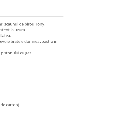
feri scaunul de birou Tony.
stent la uzura.
itatea.
e nevoie bratele dumneavoastra in
 pistonului cu gaz.
 de carton).