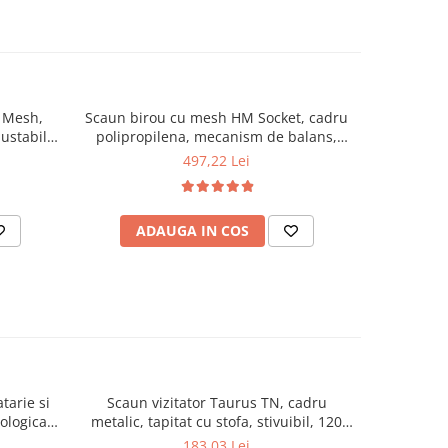
, Mesh,
Scaun birou cu mesh HM Socket, cadru
Scaun 
ustabila,
polipropilena, mecanism de balans,
meca
, 110 kg,
tetiera reglabila, 120 kg, negru
polipropi
497,22 Lei
i
ADAUGA IN COS
AD
tarie si
Scaun vizitator Taurus TN, cadru
Scaun de li
cologica,
metalic, tapitat cu stofa, stivuibil, 120
lemn masiv
kg, negru
120 k
183,03 Lei