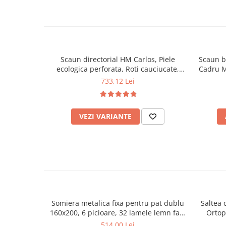
Mese gradinita
Scaune gradinita
Set mese si scaune gradinita
Mobilier copii
Scaun directorial HM Carlos, Piele
Scaun b
Mobila camera copii
ecologica perforata, Roti cauciucate,
Cadru Me
Inaltime ajustabila, Mecanism
Ina
Scaune birou pentru copii
733,12 Lei
multiblock, 136 Kg, Bej
Saltele patuturi copii
Paturi copii
VEZI VARIANTE
Masa si scaune gradinita
Seturi comode living si dormitor
Somiera metalica fixa pentru pat dublu
Saltea 
160x200, 6 picioare, 32 lamele lemn fag,
Ortop
benzi textile, suport saltea ferm, negru
medie, c
514,00 Lei