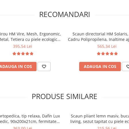
RECOMANDARI
irou HM Vire, Mesh, Ergonomic,
Scaun directorial HM Solaris
tal, Tetiera cu piele ecologica,
Cadru Polipropilena, Inaltime aj
ltime ajustabila, Mecanism
Sistem de balansare, Cu tetiera
395,54 Lei
565,34 Lei
balansare, 100 Kg, Negru
124x58x62 cm, gri
ADAUGA IN COS
ADAUGA IN COS
PRODUSE SIMILARE
ortopedica, tip relaxa, Dafin Lux
Scaun pliant lemn masiv, buca
edic, 90x200x21cm, fermitate
living, sezut tapitat cu piele e
u plasa de arcuri tip Bonell, fata
100 kg, cires
363,00 Lei
215,56 Lei