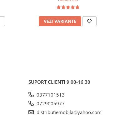
VEZI VARIANTE
AD
SUPORT CLIENTI
9.00-16.30
0377101513
0729005977
distributiemobila@yahoo.com