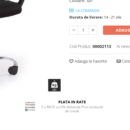
Culoare
:
Gri
LA COMANDA
Durata de livrare:
14 - 21 zile
ADAUG
Cod Produs:
00002113
Ai nevo
Adauga la Favorite
Cere 
PLATA IN RATE
5 x RATE cu 0% dobanda Prin cardurile
de credit