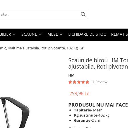
ILIER
SCAUNE
MESE
LICHIDARE DE STOC
REMAT S
, Inaltime ajustabila, Roti pivotante, 102 Kg, Gri
Scaun de birou HM Ton
ajustabila, Roti pivotan
HM
1 Review
299,96 Lei
PRODUSUL NU MAI FACE
Tapiterie
- Mesh
Kg sustinute
-102 kg
Garantie-
2 ani