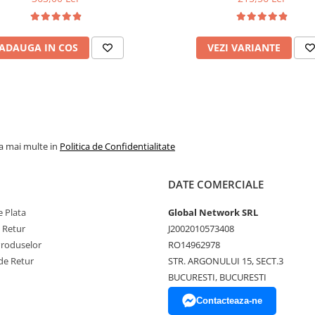
na, sistem de aerisire cu butoni,
Salt Confort
ADAUGA IN COS
VEZI VARIANTE
la mai multe in
Politica de Confidentialitate
DATE COMERCIALE
 Plata
Global Network SRL
e Retur
J2002010573408
Produselor
RO14962978
de Retur
STR. ARGONULUI 15, SECT.3
BUCURESTI, BUCURESTI
Contacteaza-ne