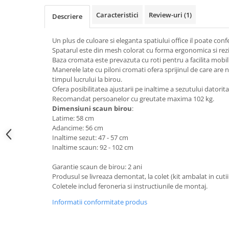
Top saltele 5 cm
Scaune manager
Top saltele 10 cm
Caracteristici
Review-uri
(1)
Descriere
Mobilier bucatarie
Top saltele memory 5 cm
Mese bucatarie
Un plus de culoare si eleganta spatiului office il poate con
Top saltele MemoHR 6.5 cm
Spatarul este din mesh colorat cu forma ergonomica si rezi
Scaune pentru bucatarie
Saltele ieftine
Baza cromata este prevazuta cu roti pentru a facilita mobil
Mobila bucatarie
Manerele late cu piloni cromati ofera sprijinul de care ar
Saltele cu plasa de arcuri
Seturi mese si scaune bucatarie
timpul lucrului la birou.
Saltele cu spuma
Ofera posibilitatea ajustarii pe inaltime a sezutului datorita
Mobilier hol
Recomandat persoanelor cu greutate maxima 102 kg.
Mobila hol
Dimensiuni scaun birou
:
Latime: 58 cm
Suporturi si rafturi pantofi
Adancime: 56 cm
Portmantouri
Inaltime sezut: 47 - 57 cm
Pantofare
Inaltime scaun: 92 - 102 cm
Seturi mobilier hol
Garantie scaun de birou: 2 ani
Stender haine
Produsul se livreaza demontat, la colet (kit ambalat in cutii
Suport pentru umerase
Coletele includ feroneria si instructiunile de montaj.
Etajere
Informatii conformitate produs
Cuiere
Mobilier gradinita