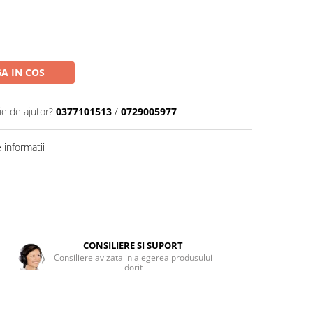
A IN COS
ie de ajutor?
0377101513
/
0729005977
informatii
CONSILIERE SI SUPORT
Consiliere avizata in alegerea produsului
dorit