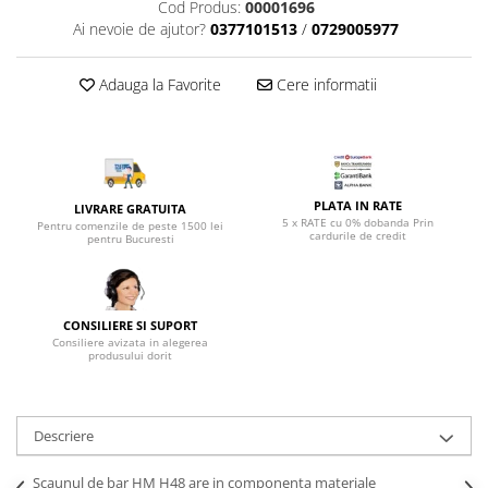
Top saltele 5 cm
Cod Produs:
00001696
Scaune manager
Ai nevoie de ajutor?
0377101513
/
0729005977
Top saltele 10 cm
Mobilier bucatarie
Top saltele memory 5 cm
Mese bucatarie
Adauga la Favorite
Cere informatii
Top saltele MemoHR 6.5 cm
Scaune pentru bucatarie
Saltele ieftine
Mobila bucatarie
Saltele cu plasa de arcuri
Seturi mese si scaune bucatarie
Saltele cu spuma
Mobilier hol
PLATA IN RATE
LIVRARE GRATUITA
5 x RATE cu 0% dobanda Prin
Mobila hol
Pentru comenzile de peste 1500 lei
cardurile de credit
pentru Bucuresti
Suporturi si rafturi pantofi
Portmantouri
Pantofare
CONSILIERE SI SUPORT
Seturi mobilier hol
Consiliere avizata in alegerea
produsului dorit
Stender haine
Suport pentru umerase
Etajere
Descriere
Cuiere
Mobilier gradinita
Scaunul de bar HM H48 are in componenta materiale