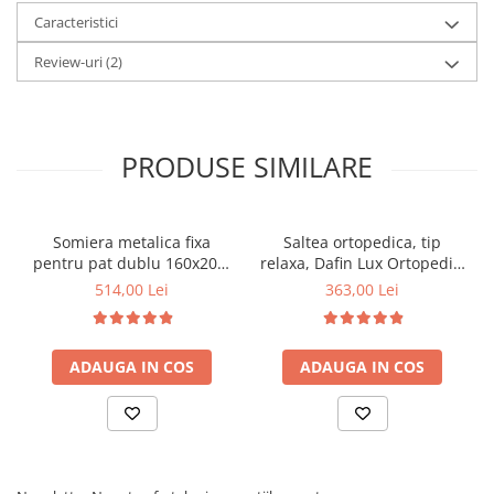
Caracteristici
Review-uri
(2)
PRODUSE SIMILARE
Somiera metalica fixa
Saltea ortopedica, tip
pentru pat dublu 160x200,
relaxa, Dafin Lux Ortopedic,
6 picioare, 32 lamele lemn
90x200x21cm, fermitate
514,00 Lei
363,00 Lei
fag, benzi textile, suport
medie, cu plasa de arcuri
saltea ferm, negru
tip Bonell, fata vara-iarna,
sistem de aerisire cu
ADAUGA IN COS
ADAUGA IN COS
butoni, Salt Confort