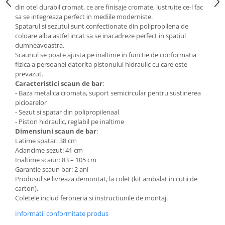
din otel durabil cromat, ce are finisaje cromate, lustruite ce-l fac
Mese gradinita
sa se integreaza perfect in mediile moderniste.
Scaune gradinita
Spatarul si sezutul sunt confectionate din polipropilena de
coloare alba astfel incat sa se inacadreze perfect in spatiul
Set mese si scaune gradinita
dumneavoastra.
Mobilier copii
Scaunul se poate ajusta pe inaltime in functie de conformatia
fizica a persoanei datorita pistonului hidraulic cu care este
Mobila camera copii
prevazut.
Scaune birou pentru copii
Caracteristici scaun de bar
:
- Baza metalica cromata, suport semicircular pentru sustinerea
Saltele patuturi copii
picioarelor
Paturi copii
- Sezut si spatar din polipropilenaal
Masa si scaune gradinita
- Piston hidraulic, reglabil pe inaltime
Dimensiuni scaun de bar
:
Seturi comode living si dormitor
Latime spatar: 38 cm
Adancime sezut: 41 cm
Inaltime scaun: 83 – 105 cm
Garantie scaun bar: 2 ani
Produsul se livreaza demontat, la colet (kit ambalat in cutii de
carton).
Coletele includ feroneria si instructiunile de montaj.
Informatii conformitate produs