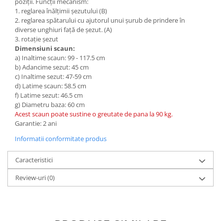
poziții. Funcții mecanism:
1. reglarea înălțimii șezutului (B)
2. reglarea spătarului cu ajutorul unui șurub de prindere în
diverse unghiuri față de șezut. (A)
3. rotație șezut
Dimensiuni scaun:
a) Inaltime scaun: 99 - 117.5 cm
b) Adancime sezut: 45 cm
c) Inaltime sezut: 47-59 cm
d) Latime scaun: 58.5 cm
f) Latime sezut: 46.5 cm
g) Diametru baza: 60 cm
Acest scaun poate sustine o greutate de pana la 90 kg.
Garantie: 2 ani
Informatii conformitate produs
Caracteristici
Review-uri
(0)