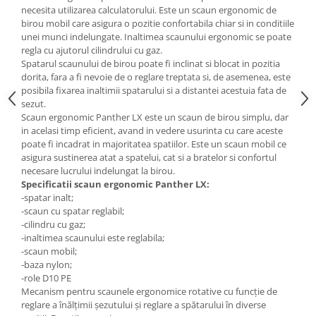
necesita utilizarea calculatorului. Este un scaun ergonomic de
Mese gradinita
birou mobil care asigura o pozitie confortabila chiar si in conditiile
Scaune gradinita
unei munci indelungate. Inaltimea scaunului ergonomic se poate
regla cu ajutorul cilindrului cu gaz.
Set mese si scaune gradinita
Spatarul scaunului de birou poate fi inclinat si blocat in pozitia
Mobilier copii
dorita, fara a fi nevoie de o reglare treptata si, de asemenea, este
posibila fixarea inaltimii spatarului si a distantei acestuia fata de
Mobila camera copii
sezut.
Scaune birou pentru copii
Scaun ergonomic Panther LX este un scaun de birou simplu, dar
in acelasi timp eficient, avand in vedere usurinta cu care aceste
Saltele patuturi copii
poate fi incadrat in majoritatea spatiilor. Este un scaun mobil ce
Paturi copii
asigura sustinerea atat a spatelui, cat si a bratelor si confortul
Masa si scaune gradinita
necesare lucrului indelungat la birou.
Specificatii scaun ergonomic Panther LX:
Seturi comode living si dormitor
-spatar inalt;
-scaun cu spatar reglabil;
-cilindru cu gaz;
-inaltimea scaunului este reglabila;
-scaun mobil;
-baza nylon;
-role D10 PE
Mecanism pentru scaunele ergonomice rotative cu funcție de
reglare a înălțimii șezutului și reglare a spătarului în diverse