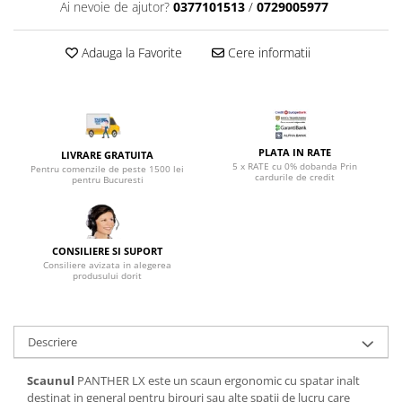
Top saltele 5 cm
Ai nevoie de ajutor?
0377101513
/
0729005977
Scaune manager
Top saltele 10 cm
Mobilier bucatarie
Top saltele memory 5 cm
Adauga la Favorite
Cere informatii
Mese bucatarie
Top saltele MemoHR 6.5 cm
Scaune pentru bucatarie
Saltele ieftine
Mobila bucatarie
Saltele cu plasa de arcuri
Seturi mese si scaune bucatarie
Saltele cu spuma
PLATA IN RATE
LIVRARE GRATUITA
Mobilier hol
5 x RATE cu 0% dobanda Prin
Pentru comenzile de peste 1500 lei
cardurile de credit
pentru Bucuresti
Mobila hol
Suporturi si rafturi pantofi
Portmantouri
CONSILIERE SI SUPORT
Pantofare
Consiliere avizata in alegerea
produsului dorit
Seturi mobilier hol
Stender haine
Suport pentru umerase
Descriere
Etajere
Cuiere
Scaunul
PANTHER LX este un scaun ergonomic cu spatar inalt
Mobilier gradinita
destinat in general pentru birouri sau alte spatii de lucru care