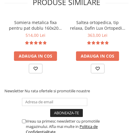
PRODUSE SIMILARE
Somiera metalica fixa
Saltea ortopedica, tip
pentru pat dublu 160x200,
relaxa, Dafin Lux Ortopedic,
6 picioare, 32 lamele lemn
90x200x21cm, fermitate
514,00 Lei
363,00 Lei
fag, benzi textile, suport
medie, cu plasa de arcuri
saltea ferm, negru
tip Bonell, fata vara-iarna,
sistem de aerisire cu
ADAUGA IN COS
ADAUGA IN COS
butoni, Salt Confort
Newsletter
Nu rata ofertele si promotiile noastre
Vreau sa primesc newsletter cu promotiile
magazinului. Afla mai multe in
Politica de
Confidentialitate