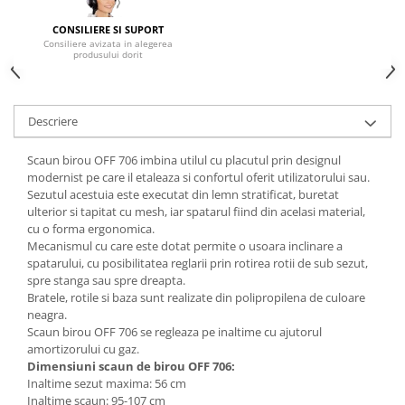
Mese gradinita
CONSILIERE SI SUPORT
Consiliere avizata in alegerea
Scaune gradinita
produsului dorit
Set mese si scaune gradinita
Mobilier copii
Mobila camera copii
Descriere
Scaune birou pentru copii
Scaun birou OFF 706 imbina utilul cu placutul prin designul
Saltele patuturi copii
modernist pe care il etaleaza si confortul oferit utilizatorului sau.
Paturi copii
Sezutul acestuia este executat din lemn stratificat, buretat
ulterior si tapitat cu mesh, iar spatarul fiind din acelasi material,
Masa si scaune gradinita
cu o forma ergonomica.
Seturi comode living si dormitor
Mecanismul cu care este dotat permite o usoara inclinare a
spatarului, cu posibilitatea reglarii prin rotirea rotii de sub sezut,
spre stanga sau spre dreapta.
Bratele, rotile si baza sunt realizate din polipropilena de culoare
neagra.
Scaun birou OFF 706 se regleaza pe inaltime cu ajutorul
amortizorului cu gaz.
Dimensiuni scaun de birou OFF 706:
Inaltime sezut maxima: 56 cm
Inaltime scaun: 95-107 cm