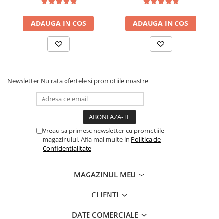
saltea ferm, negru
tip Bonell, fata vara-iarna,
sistem de aerisire cu
ADAUGA IN COS
ADAUGA IN COS
butoni, Salt Confort
Newsletter
Nu rata ofertele si promotiile noastre
Vreau sa primesc newsletter cu promotiile
magazinului. Afla mai multe in
Politica de
Confidentialitate
MAGAZINUL MEU
CLIENTI
DATE COMERCIALE