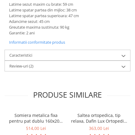
Latime sezut maxim cu brate: 59 cm
Latime spatar partea din mijloc: 38 cm
Latime spatar partea superioara: 47 cm
Adancime sezut: 45 cm
Greutate maxima sustinuta: 90 kg
Garantie: 2 ani
Informatii conformitate produs
Caracteristici
Review-uri
(2)
PRODUSE SIMILARE
Somiera metalica fixa
Saltea ortopedica, tip
pentru pat dublu 160x200,
relaxa, Dafin Lux Ortopedic,
6 picioare, 32 lamele lemn
90x200x21cm, fermitate
514,00 Lei
363,00 Lei
fag, benzi textile, suport
medie, cu plasa de arcuri