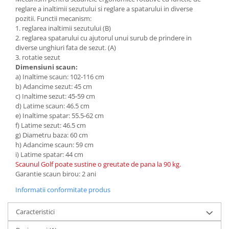
reglare a inaltimii sezutului si reglare a spatarului in diverse
pozitii. Functii mecanism:
1. reglarea inaltimii sezutului (B)
2. reglarea spatarului cu ajutorul unui surub de prindere in
diverse unghiuri fata de sezut. (A)
3. rotatie sezut
Dimensiuni scaun:
a) Inaltime scaun: 102-116 cm
b) Adancime sezut: 45 cm
c) Inaltime sezut: 45-59 cm
d) Latime scaun: 46.5 cm
e) Inaltime spatar: 55.5-62 cm
f) Latime sezut: 46.5 cm
g) Diametru baza: 60 cm
h) Adancime scaun: 59 cm
i) Latime spatar: 44 cm
Scaunul Golf poate sustine o greutate de pana la 90 kg.
Garantie scaun birou: 2 ani
Informatii conformitate produs
Caracteristici