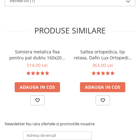
Review-uri
(1)
PRODUSE SIMILARE
Somiera metalica fixa
Saltea ortopedica, tip
pentru pat dublu 160x200,
relaxa, Dafin Lux Ortopedic,
6 picioare, 32 lamele lemn
90x200x21cm, fermitate
514,00 Lei
363,00 Lei
fag, benzi textile, suport
medie, cu plasa de arcuri
saltea ferm, negru
tip Bonell, fata vara-iarna,
sistem de aerisire cu
ADAUGA IN COS
ADAUGA IN COS
butoni, Salt Confort
Newsletter
Nu rata ofertele si promotiile noastre