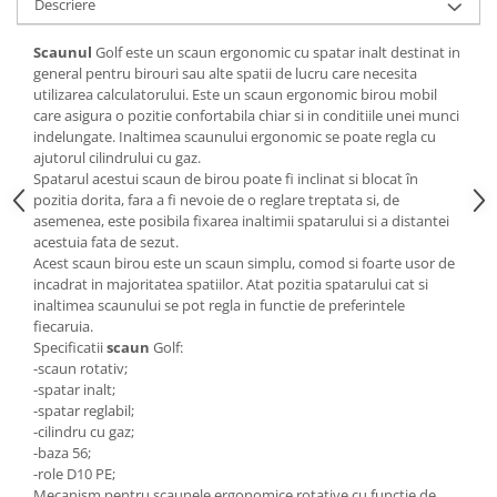
Descriere
Mese gradinita
Scaunul
Golf este un scaun ergonomic cu spatar inalt destinat in
Scaune gradinita
general pentru birouri sau alte spatii de lucru care necesita
Set mese si scaune gradinita
utilizarea calculatorului. Este un scaun ergonomic birou mobil
Mobilier copii
care asigura o pozitie confortabila chiar si in conditiile unei munci
indelungate. Inaltimea scaunului ergonomic se poate regla cu
Mobila camera copii
ajutorul cilindrului cu gaz.
Scaune birou pentru copii
Spatarul acestui scaun de birou poate fi inclinat si blocat în
pozitia dorita, fara a fi nevoie de o reglare treptata si, de
Saltele patuturi copii
asemenea, este posibila fixarea inaltimii spatarului si a distantei
Paturi copii
acestuia fata de sezut.
Acest scaun birou este un scaun simplu, comod si foarte usor de
Masa si scaune gradinita
incadrat in majoritatea spatiilor. Atat pozitia spatarului cat si
Seturi comode living si dormitor
inaltimea scaunului se pot regla in functie de preferintele
fiecaruia.
Specificatii
scaun
Golf:
-scaun rotativ;
-spatar inalt;
-spatar reglabil;
-cilindru cu gaz;
-baza 56;
-role D10 PE;
Mecanism pentru scaunele ergonomice rotative cu functie de