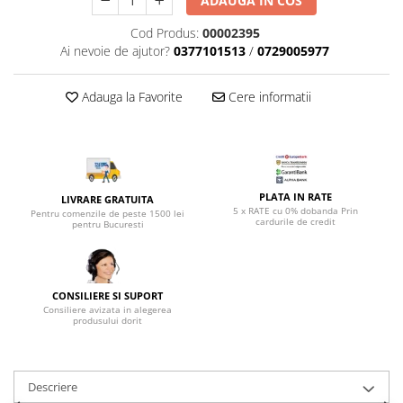
ADAUGA IN COS
Top saltele 5 cm
Scaune manager
Top saltele 10 cm
Cod Produs:
00002395
Mobilier bucatarie
Top saltele memory 5 cm
Ai nevoie de ajutor?
0377101513
/
0729005977
Mese bucatarie
Top saltele MemoHR 6.5 cm
Scaune pentru bucatarie
Saltele ieftine
Adauga la Favorite
Cere informatii
Mobila bucatarie
Saltele cu plasa de arcuri
Seturi mese si scaune bucatarie
Saltele cu spuma
Mobilier hol
Mobila hol
PLATA IN RATE
LIVRARE GRATUITA
Suporturi si rafturi pantofi
5 x RATE cu 0% dobanda Prin
Pentru comenzile de peste 1500 lei
cardurile de credit
pentru Bucuresti
Portmantouri
Pantofare
Seturi mobilier hol
CONSILIERE SI SUPORT
Stender haine
Consiliere avizata in alegerea
produsului dorit
Suport pentru umerase
Etajere
Cuiere
Descriere
Mobilier gradinita