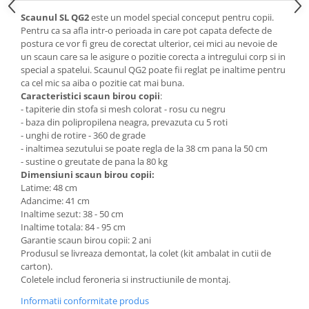
Mese gradinita
Scaunul SL QG2
este un model special conceput pentru copii.
Pentru ca sa afla intr-o perioada in care pot capata defecte de
Scaune gradinita
postura ce vor fi greu de corectat ulterior, cei mici au nevoie de
Set mese si scaune gradinita
un scaun care sa le asigure o pozitie corecta a intregului corp si in
special a spatelui. Scaunul QG2 poate fii reglat pe inaltime pentru
Mobilier copii
ca cel mic sa aiba o pozitie cat mai buna.
Mobila camera copii
Caracteristici scaun birou copii
:
- tapiterie din stofa si mesh colorat - rosu cu negru
Scaune birou pentru copii
- baza din polipropilena neagra, prevazuta cu 5 roti
Saltele patuturi copii
- unghi de rotire - 360 de grade
Paturi copii
- inaltimea sezutului se poate regla de la 38 cm pana la 50 cm
- sustine o greutate de pana la 80 kg
Masa si scaune gradinita
Dimensiuni scaun birou copii:
Seturi comode living si dormitor
Latime: 48 cm
Adancime: 41 cm
Inaltime sezut: 38 - 50 cm
Inaltime totala: 84 - 95 cm
Garantie scaun birou copii: 2 ani
Produsul se livreaza demontat, la colet (kit ambalat in cutii de
carton).
Coletele includ feroneria si instructiunile de montaj.
Informatii conformitate produs