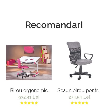
Recomandari
Birou ergonomic
Scaun birou pentru
pentru copii HM
copii cu plasa
932,41 Lei
274,54 Lei
Collorido, inaltime
textila, HM Timmy,
reglabila, unghi
ergonomic, inaltime