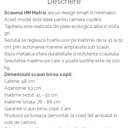
Descriere
Masa si scaune gradinita
Scaunul HM Matrix
are un design smart si minimalist.
Seturi comode living si dormitor
Acest model este ideal pentru camera copiilor.
Tapiteria este realizata din piele ecologica alba si stofa
gri.
Sezutul se regleaza foarte usor pe inaltime, de la 41 la 51
cm, prin actionarea manetei amplasate sub scaun.
Baza metalica ofera durabilitate si rezistenta scaunului.
Greutatea maxima pe care o poate sustine este de 100
kg.
Dimensiuni scaun birou copii:
Latime: 48 cm
Adancime: 53 cm
Inaltime sezut: 41 - 51 cm
Inaltime totala: 78 - 88 cm
Garantie scaun birou copii: 2 ani
Produsul se livreaza demontat, la colet (kit ambalat in
cutii de carton).