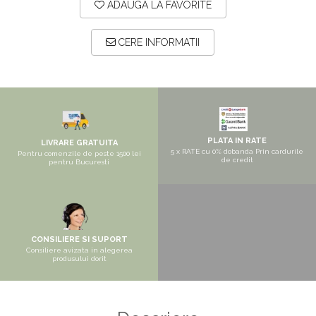
Pantofare
ADAUGA LA FAVORITE
Seturi mobilier hol
CERE INFORMATII
Stender haine
Suport pentru umerase
Etajere
Cuiere
Mobilier gradinita
PLATA IN RATE
LIVRARE GRATUITA
5 x RATE cu 0% dobanda Prin cardurile
Pentru comenzile de peste 1500 lei
Mese gradinita
de credit
pentru Bucuresti
Scaune gradinita
Set mese si scaune gradinita
Mobilier copii
CONSILIERE SI SUPORT
Mobila camera copii
Consiliere avizata in alegerea
produsului dorit
Scaune birou pentru copii
Saltele patuturi copii
Paturi copii