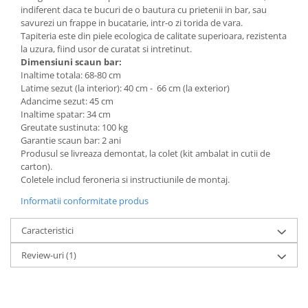
indiferent daca te bucuri de o bautura cu prietenii in bar, sau
Mese gradinita
savurezi un frappe in bucatarie, intr-o zi torida de vara.
Scaune gradinita
Tapiteria este din piele ecologica de calitate superioara, rezistenta
la uzura, fiind usor de curatat si intretinut.
Set mese si scaune gradinita
Dimensiuni scaun bar:
Mobilier copii
Inaltime totala: 68-80 cm
Latime sezut (la interior): 40 cm - 66 cm (la exterior)
Mobila camera copii
Adancime sezut: 45 cm
Scaune birou pentru copii
Inaltime spatar: 34 cm
Greutate sustinuta: 100 kg
Saltele patuturi copii
Garantie scaun bar: 2 ani
Paturi copii
Produsul se livreaza demontat, la colet (kit ambalat in cutii de
Masa si scaune gradinita
carton).
Coletele includ feroneria si instructiunile de montaj.
Seturi comode living si dormitor
Informatii conformitate produs
Caracteristici
Review-uri
(1)