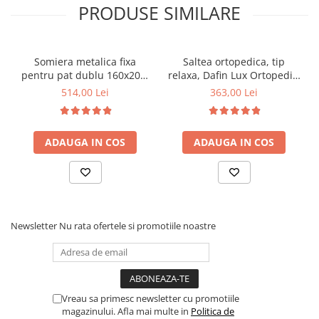
PRODUSE SIMILARE
Somiera metalica fixa
Saltea ortopedica, tip
pentru pat dublu 160x200,
relaxa, Dafin Lux Ortopedic,
6 picioare, 32 lamele lemn
90x200x21cm, fermitate
514,00 Lei
363,00 Lei
fag, benzi textile, suport
medie, cu plasa de arcuri
saltea ferm, negru
tip Bonell, fata vara-iarna,
sistem de aerisire cu
ADAUGA IN COS
ADAUGA IN COS
butoni, Salt Confort
Newsletter
Nu rata ofertele si promotiile noastre
Vreau sa primesc newsletter cu promotiile
magazinului. Afla mai multe in
Politica de