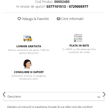
Top saltele 5 cm
Cod Produs:
00002485
Scaune manager
Ai nevoie de ajutor?
0377101513
/
0729005977
Top saltele 10 cm
Mobilier bucatarie
Top saltele memory 5 cm
Mese bucatarie
Adauga la Favorite
Cere informatii
Top saltele MemoHR 6.5 cm
Scaune pentru bucatarie
Saltele ieftine
Mobila bucatarie
Saltele cu plasa de arcuri
Seturi mese si scaune bucatarie
Saltele cu spuma
Mobilier hol
PLATA IN RATE
LIVRARE GRATUITA
5 x RATE cu 0% dobanda Prin
Mobila hol
Pentru comenzile de peste 1500 lei
cardurile de credit
pentru Bucuresti
Suporturi si rafturi pantofi
Portmantouri
Pantofare
CONSILIERE SI SUPORT
Seturi mobilier hol
Consiliere avizata in alegerea
produsului dorit
Stender haine
Suport pentru umerase
Etajere
Descriere
Cuiere
Mobilier gradinita
Design-ul rotund si tapiteria moale iti va oferi ore de confort,