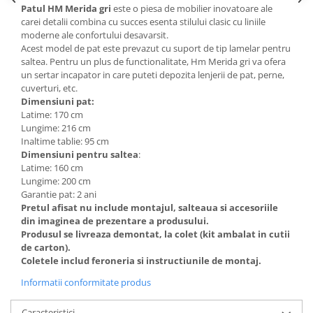
Patul HM Merida gri
este o piesa de mobilier inovatoare ale
Mese gradinita
carei detalii combina cu succes esenta stilului clasic cu liniile
moderne ale confortului desavarsit.
Scaune gradinita
Acest model de pat este prevazut cu suport de tip lamelar pentru
Set mese si scaune gradinita
saltea. Pentru un plus de functionalitate, Hm Merida gri va ofera
Mobilier copii
un sertar incapator in care puteti depozita lenjerii de pat, perne,
cuverturi, etc.
Mobila camera copii
Dimensiuni pat:
Scaune birou pentru copii
Latime: 170 cm
Lungime: 216 cm
Saltele patuturi copii
Inaltime tablie: 95 cm
Paturi copii
Dimensiuni pentru saltea
:
Masa si scaune gradinita
Latime: 160 cm
Lungime: 200 cm
Seturi comode living si dormitor
Garantie pat: 2 ani
Pretul afisat nu include montajul, salteaua si accesoriile
din imaginea de prezentare a produsului.
Produsul se livreaza demontat, la colet (kit ambalat in cutii
de carton).
Coletele includ feroneria si instructiunile de montaj.
Informatii conformitate produs
Caracteristici