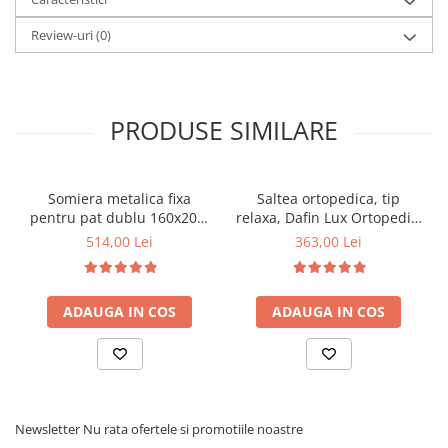
Review-uri
(0)
PRODUSE SIMILARE
Somiera metalica fixa
Saltea ortopedica, tip
pentru pat dublu 160x200,
relaxa, Dafin Lux Ortopedic,
6 picioare, 32 lamele lemn
90x200x21cm, fermitate
514,00 Lei
363,00 Lei
fag, benzi textile, suport
medie, cu plasa de arcuri
saltea ferm, negru
tip Bonell, fata vara-iarna,
sistem de aerisire cu
ADAUGA IN COS
ADAUGA IN COS
butoni, Salt Confort
Newsletter
Nu rata ofertele si promotiile noastre