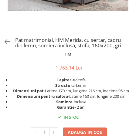
Scaune pliante
Saltele Pocket
Noptiere
Scaune birou
Saltele cu arcuri impachetate
Paturi
individual
Scaune profesionale
Seturi de pat si saltea
Saltele Memory Pocket
Masute de toaleta
Scaune Lemn
Saltele Memory Foam
Mobilier living
Scaune birou copii
Pat matrimonial, HM Merida, cu sertar, cadru
Saltele Memory Pocket
Scaune pentru living
din lemn, somiera inclusa, stofa, 160x200, gri
Scaune resigilate
Saltele cu plasa arcuri
Seturi comode living si vitrine
HM
Scaune gradinita
Saltele cu spuma
Mobila living
Saltele cu spuma
Scaune conferinta
1.763,14 Lei
Comode living
Saltele cu spuma poliuretanica
Scaune terasa si outdoor
Set mese plus scaune
Tapiterie
-Stofa
Saltele Latex
Mobilier birou
Structura
-Lemn
Dimensiuni pat
-Latime 170 cm, lungime 216 cm, inaltime 95 cm
Saltele Memory
Scaune ergonomice
Dimensiuni pentru saltea
-Latime 160 cm, lungime 200 cm
Saltele 140x200
Etajere Birou
Somiera
-inclusa
Garantie
- 2 ani
Saltele 160x200
Dulap birou
Birouri
IN STOC
Saltele 180x200
Scaune pentru birou
Top saltele
ADAUGA IN COS
Scaune pentru vizitatori