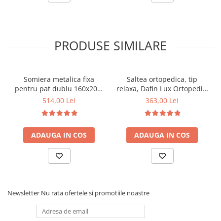
PRODUSE SIMILARE
Somiera metalica fixa
Saltea ortopedica, tip
pentru pat dublu 160x200,
relaxa, Dafin Lux Ortopedic,
6 picioare, 32 lamele lemn
90x200x21cm, fermitate
514,00 Lei
363,00 Lei
fag, benzi textile, suport
medie, cu plasa de arcuri
saltea ferm, negru
tip Bonell, fata vara-iarna,
sistem de aerisire cu
ADAUGA IN COS
ADAUGA IN COS
butoni, Salt Confort
Newsletter
Nu rata ofertele si promotiile noastre