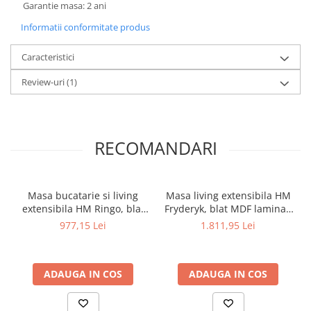
Garantie masa: 2 ani
Informatii conformitate produs
Caracteristici
Review-uri
(1)
RECOMANDARI
Masa bucatarie si living
Masa living extensibila HM
extensibila HM Ringo, blat
Fryderyk, blat MDF laminat,
MDF, 6 persoane, 102-
picioare lemn masiv, 10
977,15 Lei
1.811,95 Lei
142x102x76 cm,
persoane, 160-240x90x74
stejar/negru
cm, nuc
ADAUGA IN COS
ADAUGA IN COS