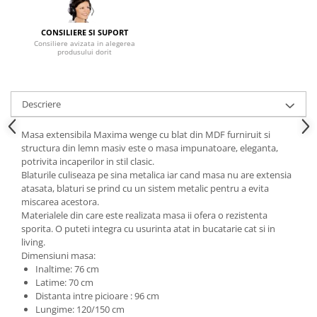
Mese gradinita
CONSILIERE SI SUPORT
Scaune gradinita
Consiliere avizata in alegerea
produsului dorit
Set mese si scaune gradinita
Mobilier copii
Mobila camera copii
Descriere
Scaune birou pentru copii
Saltele patuturi copii
Masa extensibila Maxima wenge cu blat din MDF furniruit si
structura din lemn masiv este o masa impunatoare, eleganta,
Paturi copii
potrivita incaperilor in stil clasic.
Masa si scaune gradinita
Blaturile culiseaza pe sina metalica iar cand masa nu are extensia
Seturi comode living si dormitor
atasata, blaturi se prind cu un sistem metalic pentru a evita
miscarea acestora.
Materialele din care este realizata masa ii ofera o rezistenta
sporita. O puteti integra cu usurinta atat in bucatarie cat si in
living.
Dimensiuni masa:
Inaltime: 76 cm
Latime: 70 cm
Distanta intre picioare : 96 cm
Lungime: 120/150 cm