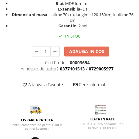
Top saltele 5 cm
Blat
-MDF furniruit
Scaune manager
Top saltele 10 cm
Extensibila
- Da
Mobilier bucatarie
Dimensiuni masa
-Latime 70 cm, lungime 120-150cm, inaltime 76
Top saltele memory 5 cm
cm
Mese bucatarie
Top saltele MemoHR 6.5 cm
Garantie
- 2 ani
Scaune pentru bucatarie
Saltele ieftine
IN STOC
Mobila bucatarie
Saltele cu plasa de arcuri
Seturi mese si scaune bucatarie
Saltele cu spuma
ADAUGA IN COS
Mobilier hol
Cod Produs:
00003694
Mobila hol
Ai nevoie de ajutor?
0377101513
/
0729005977
Suporturi si rafturi pantofi
Portmantouri
Adauga la Favorite
Cere informatii
Pantofare
Seturi mobilier hol
Stender haine
Suport pentru umerase
PLATA IN RATE
LIVRARE GRATUITA
Etajere
5 x RATE cu 0% dobanda Prin
Pentru comenzile de peste 1500 lei
cardurile de credit
pentru Bucuresti
Cuiere
Mobilier gradinita