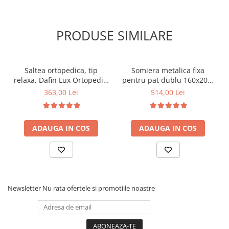
PRODUSE SIMILARE
Saltea ortopedica, tip
Somiera metalica fixa
relaxa, Dafin Lux Ortopedic,
pentru pat dublu 160x200,
90x200x21cm, fermitate
6 picioare, 32 lamele lemn
363,00 Lei
514,00 Lei
medie, cu plasa de arcuri
fag, benzi textile, suport
tip Bonell, fata vara-iarna,
saltea ferm, negru
sistem de aerisire cu
ADAUGA IN COS
ADAUGA IN COS
butoni, Salt Confort
Newsletter
Nu rata ofertele si promotiile noastre