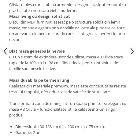
Olivia, o piesa care imbina armonios designul clasic atemporal cu
Mese gradinita
practicitatea necesara vietii moderne.
Scaune gradinita
Masa living cu design sofisticat
Blatul din MDF furniruit, asezat pe o structura solida din lemn
Set mese si scaune gradinita
masiv, emana eleganta prin detaliile delicate ale picioarelor. Este
Mobilier copii
un adevarat element decorativ care se integreaza perfect in orice
decor.
Mobila camera copii
Scaune birou pentru copii
Blat masa generos la nevoie
Saltele patuturi copii
Cu un sistem de extindere usor de utilizat, masa AB Olivia trece
rapid de la 100 cm la 138 cm, fiind ideala pentru intalnirile de
Paturi copii
familie sau mesele festive.
Masa si scaune gradinita
Masa durabila pe termen lung
Seturi comode living si dormitor
Realizata din materiale premium, masa este conceputa sa reziste
testului timpului, oferindu-ti ani de satisfactie si utilitate.
Transforma-ti zona de dining intr-un spatiu primitor si elegant cu
masa AB Olivia – functionalitate, stil si calitate intr-un singur
produs.
Dimensiuni: 100-138 cm (L) x 100 cm (l) x 75 cm (I).
Garanție: 2 ani.