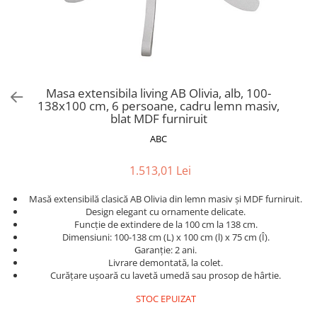
Scaune pliante
Saltele Pocket
Noptiere
Scaune birou
Saltele cu arcuri impachetate
Paturi
individual
Scaune profesionale
Seturi de pat si saltea
Saltele Memory Pocket
Masute de toaleta
Scaune Lemn
Saltele Memory Foam
Mobilier living
Scaune birou copii
Masa extensibila living AB Olivia, alb, 100-
Saltele Memory Pocket
Scaune pentru living
138x100 cm, 6 persoane, cadru lemn masiv,
Scaune resigilate
Saltele cu plasa arcuri
blat MDF furniruit
Seturi comode living si vitrine
Scaune gradinita
Saltele cu spuma
ABC
Mobila living
Saltele cu spuma
Scaune conferinta
Comode living
1.513,01 Lei
Saltele cu spuma poliuretanica
Scaune terasa si outdoor
Set mese plus scaune
Saltele Latex
Mobilier birou
Masă extensibilă clasică AB Olivia din lemn masiv și MDF furniruit.
Design elegant cu ornamente delicate.
Saltele Memory
Scaune ergonomice
Funcție de extindere de la 100 cm la 138 cm.
Saltele 140x200
Etajere Birou
Dimensiuni: 100-138 cm (L) x 100 cm (l) x 75 cm (Î).
Garanție: 2 ani.
Saltele 160x200
Dulap birou
Livrare demontată, la colet.
Birouri
Saltele 180x200
Curățare ușoară cu lavetă umedă sau prosop de hârtie.
Scaune pentru birou
Top saltele
STOC EPUIZAT
Scaune pentru vizitatori