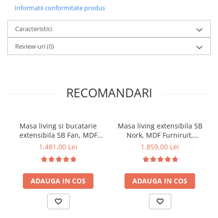
Informatii conformitate produs
Caracteristici
Review-uri
(0)
RECOMANDARI
Masa living si bucatarie
Masa living extensibila SB
extensibila SB Fan, MDF
Nork, MDF Furniruit,
Furniruit, structura lemn
structura lemn masiv, 8
1.481,00 Lei
1.859,00 Lei
masiv, 4 persoane, 100-
persoane, 198-160x90x74
133,5x99x74 cm, alb
cm, alb
ADAUGA IN COS
ADAUGA IN COS