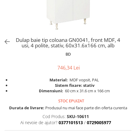
Scaune pliante
Saltele Pocket
Noptiere
Scaune birou
Saltele cu arcuri impachetate
Paturi
individual
Scaune profesionale
Seturi de pat si saltea
Saltele Memory Pocket
Masute de toaleta
Scaune Lemn
Saltele Memory Foam
Mobilier living
Scaune birou copii
Dulap baie tip coloana GN0041, front MDF, 4
Saltele Memory Pocket
Scaune pentru living
usi, 4 polite, stativ, 60x31.6x166 cm, alb
Scaune resigilate
Saltele cu plasa arcuri
Seturi comode living si vitrine
BD
Scaune gradinita
Saltele cu spuma
Mobila living
Saltele cu spuma
Scaune conferinta
746,34 Lei
Comode living
Saltele cu spuma poliuretanica
Scaune terasa si outdoor
Set mese plus scaune
Material:
MDF vopsit, PAL
Saltele Latex
Mobilier birou
Sistem fixare: stativ
Dimensiuni:
60 cm x 31.6 cm x 166 cm
Saltele Memory
Scaune ergonomice
Saltele 140x200
STOC EPUIZAT
Etajere Birou
Durata de livrare:
Produsul nu mai face parte din oferta curenta
Saltele 160x200
Dulap birou
Cod Produs:
SKU-10611
Birouri
Saltele 180x200
Ai nevoie de ajutor?
0377101513
/
0729005977
Scaune pentru birou
Top saltele
Scaune pentru vizitatori