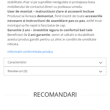
stabilitate chiar si pe suprafete neregulate si protejeaza baza
mobilierului de contactul direct cu podeaua umeda.
Usor de montat – instructiuni clare si accesorii incluse
Produsul se livreaza
demontat
, fiind insotit de toate
accesoriile
necesare si instructiuni de asamblare pas cu pas
, astfel incat
montajul sa fie rapid si fara batai de cap.
Garantie 2 ani – investitie sigura in confortul baii tale
Beneficiezi de
2 ani garantie
, semn al calitatii si durabilitatii
acestui produs gandit pentru uz zilnic in conditii de umiditate
ridicata.
Informatii conformitate produs
Caracteristici
Review-uri
(0)
RECOMANDARI