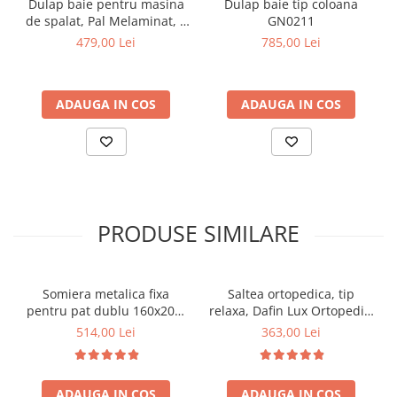
Dulap baie pentru masina
Dulap baie tip coloana
de spalat, Pal Melaminat, 2
GN0211
usi, 3 rafturi, alb
479,00 Lei
785,00 Lei
ADAUGA IN COS
ADAUGA IN COS
PRODUSE SIMILARE
Somiera metalica fixa
Saltea ortopedica, tip
pentru pat dublu 160x200,
relaxa, Dafin Lux Ortopedic,
6 picioare, 32 lamele lemn
90x200x21cm, fermitate
514,00 Lei
363,00 Lei
fag, benzi textile, suport
medie, cu plasa de arcuri
saltea ferm, negru
tip Bonell, fata vara-iarna,
sistem de aerisire cu
ADAUGA IN COS
ADAUGA IN COS
butoni, Salt Confort