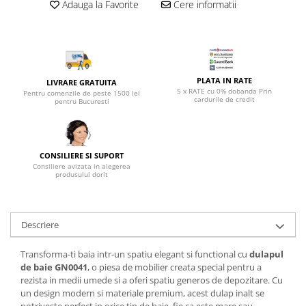
Top saltele 5 cm
Adauga la Favorite
Cere informatii
Scaune manager
Top saltele 10 cm
Mobilier bucatarie
Top saltele memory 5 cm
Mese bucatarie
Top saltele MemoHR 6.5 cm
Scaune pentru bucatarie
Saltele ieftine
PLATA IN RATE
LIVRARE GRATUITA
Mobila bucatarie
5 x RATE cu 0% dobanda Prin
Saltele cu plasa de arcuri
Pentru comenzile de peste 1500 lei
cardurile de credit
pentru Bucuresti
Seturi mese si scaune bucatarie
Saltele cu spuma
Mobilier hol
Mobila hol
CONSILIERE SI SUPORT
Suporturi si rafturi pantofi
Consiliere avizata in alegerea
produsului dorit
Portmantouri
Pantofare
Seturi mobilier hol
Descriere
Stender haine
Suport pentru umerase
Transforma-ti baia intr-un spatiu elegant si functional cu
dulapul
Etajere
de baie GN0041
, o piesa de mobilier creata special pentru a
rezista in medii umede si a oferi spatiu generos de depozitare. Cu
Cuiere
un design modern si materiale premium, acest dulap inalt se
Mobilier gradinita