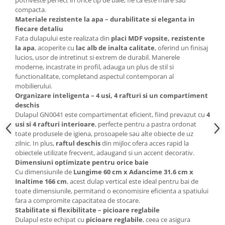
potriveste perfect in orice tip de baie, fie ca este mare sau
compacta.
Mese gradinita
Materiale rezistente la apa – durabilitate si eleganta in
Scaune gradinita
fiecare detaliu
Fata dulapului este realizata din
placi MDF vopsite, rezistente
Set mese si scaune gradinita
la apa
, acoperite cu
lac alb de inalta calitate
, oferind un finisaj
Mobilier copii
lucios, usor de intretinut si extrem de durabil. Manerele
moderne, incastrate in profil, adauga un plus de stil si
Mobila camera copii
functionalitate, completand aspectul contemporan al
Scaune birou pentru copii
mobilierului.
Saltele patuturi copii
Organizare inteligenta – 4 usi, 4 rafturi si un compartiment
deschis
Paturi copii
Dulapul GN0041 este compartimentat eficient, fiind prevazut cu
4
Masa si scaune gradinita
usi si 4 rafturi interioare
, perfecte pentru a pastra ordonat
Seturi comode living si dormitor
toate produsele de igiena, prosoapele sau alte obiecte de uz
zilnic. In plus,
raftul deschis
din mijloc ofera acces rapid la
obiectele utilizate frecvent, adaugand si un accent decorativ.
Dimensiuni optimizate pentru orice baie
Cu dimensiunile de
Lungime 60 cm x Adancime 31.6 cm x
Inaltime 166 cm
, acest dulap vertical este ideal pentru bai de
toate dimensiunile, permitand o economisire eficienta a spatiului
fara a compromite capacitatea de stocare.
Stabilitate si flexibilitate – picioare reglabile
Dulapul este echipat cu
picioare reglabile
, ceea ce asigura