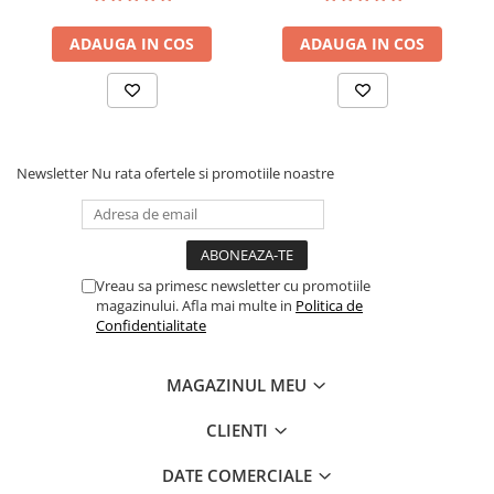
saltea ferm, negru
tip Bonell, fata vara-iarna,
sistem de aerisire cu
ADAUGA IN COS
ADAUGA IN COS
butoni, Salt Confort
Newsletter
Nu rata ofertele si promotiile noastre
Vreau sa primesc newsletter cu promotiile
magazinului. Afla mai multe in
Politica de
Confidentialitate
MAGAZINUL MEU
CLIENTI
DATE COMERCIALE