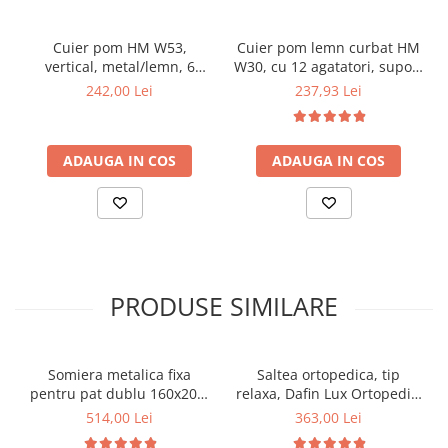
Cuier pom HM W53,
Cuier pom lemn curbat HM
vertical, metal/lemn, 6
W30, cu 12 agatatori, suport
agatatori, alb/fag
umbrela, wenge
242,00 Lei
237,93 Lei
ADAUGA IN COS
ADAUGA IN COS
PRODUSE SIMILARE
Somiera metalica fixa
Saltea ortopedica, tip
pentru pat dublu 160x200,
relaxa, Dafin Lux Ortopedic,
6 picioare, 32 lamele lemn
90x200x21cm, fermitate
514,00 Lei
363,00 Lei
fag, benzi textile, suport
medie, cu plasa de arcuri