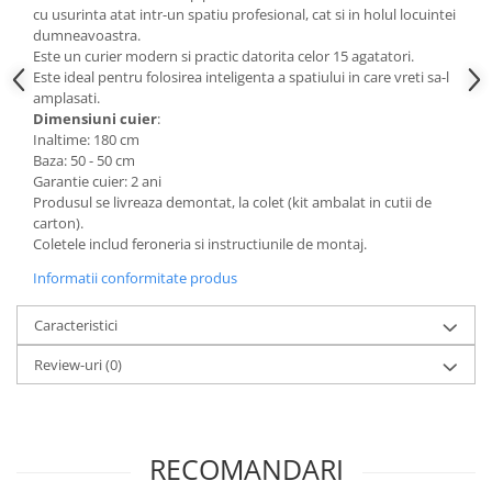
cu usurinta atat intr-un spatiu profesional, cat si in holul locuintei
Mese gradinita
dumneavoastra.
Scaune gradinita
Este un curier modern si practic datorita celor 15 agatatori.
Este ideal pentru folosirea inteligenta a spatiului in care vreti sa-l
Set mese si scaune gradinita
amplasati.
Mobilier copii
Dimensiuni cuier
:
Inaltime: 180 cm
Mobila camera copii
Baza: 50 - 50 cm
Scaune birou pentru copii
Garantie cuier: 2 ani
Produsul se livreaza demontat, la colet (kit ambalat in cutii de
Saltele patuturi copii
carton).
Paturi copii
Coletele includ feroneria si instructiunile de montaj.
Masa si scaune gradinita
Informatii conformitate produs
Seturi comode living si dormitor
Caracteristici
Review-uri
(0)
RECOMANDARI