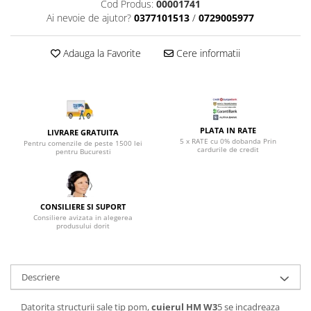
Top saltele 5 cm
Cod Produs:
00001741
Scaune manager
Ai nevoie de ajutor?
0377101513
/
0729005977
Top saltele 10 cm
Mobilier bucatarie
Top saltele memory 5 cm
Mese bucatarie
Adauga la Favorite
Cere informatii
Top saltele MemoHR 6.5 cm
Scaune pentru bucatarie
Saltele ieftine
Mobila bucatarie
Saltele cu plasa de arcuri
Seturi mese si scaune bucatarie
Saltele cu spuma
Mobilier hol
PLATA IN RATE
LIVRARE GRATUITA
5 x RATE cu 0% dobanda Prin
Mobila hol
Pentru comenzile de peste 1500 lei
cardurile de credit
pentru Bucuresti
Suporturi si rafturi pantofi
Portmantouri
Pantofare
CONSILIERE SI SUPORT
Seturi mobilier hol
Consiliere avizata in alegerea
produsului dorit
Stender haine
Suport pentru umerase
Etajere
Descriere
Cuiere
Mobilier gradinita
Datorita structurii sale tip pom,
cuierul HM W3
5 se incadreaza