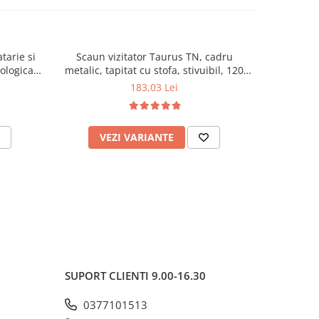
tarie si
Scaun vizitator Taurus TN, cadru
Scaun de li
cologica,
metalic, tapitat cu stofa, stivuibil, 120
lemn masiv
kg, negru
120 k
183,03 Lei
VEZI VARIANTE
AD
SUPORT CLIENTI
9.00-16.30
0377101513