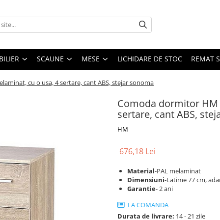
ILIER
SCAUNE
MESE
LICHIDARE DE STOC
REMAT S
minat, cu o usa, 4 sertare, cant ABS, stejar sonoma
Comoda dormitor HM L
sertare, cant ABS, ste
HM
676,18 Lei
Material
-PAL melaminat
Dimensiuni
-Latime 77 cm, ada
Garantie
- 2 ani
LA COMANDA
Durata de livrare:
14 - 21 zile