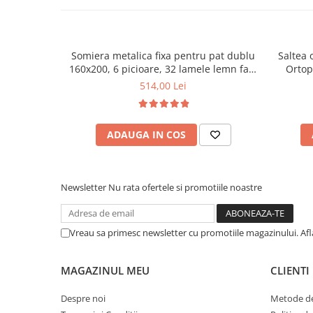
Mese gradinita
Scaune gradinita
Set mese si scaune gradinita
Somiera metalica fixa pentru pat dublu
Saltea 
160x200, 6 picioare, 32 lamele lemn fag,
Ortop
Mobilier copii
benzi textile, suport saltea ferm, negru
medie, c
514,00 Lei
Mobila camera copii
vara-iar
Scaune birou pentru copii
Saltele patuturi copii
ADAUGA IN COS
Paturi copii
Masa si scaune gradinita
Seturi comode living si dormitor
Newsletter
Nu rata ofertele si promotiile noastre
Vreau sa primesc newsletter cu promotiile magazinului. Af
MAGAZINUL MEU
CLIENTI
Despre noi
Metode de