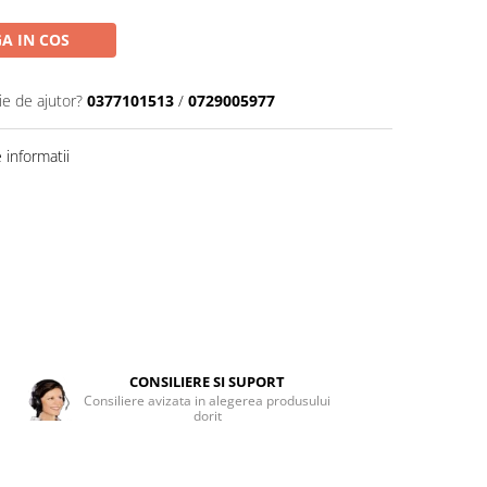
A IN COS
ie de ajutor?
0377101513
/
0729005977
informatii
CONSILIERE SI SUPORT
Consiliere avizata in alegerea produsului
dorit