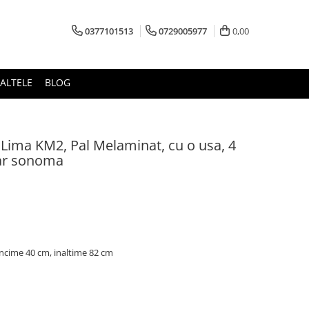
0377101513
0729005977
0,00
ALTELE
BLOG
ima KM2, Pal Melaminat, cu o usa, 4
jar sonoma
ncime 40 cm, inaltime 82 cm