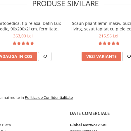
PRODUSE SIMILARE
ortopedica, tip relaxa, Dafin Lux
Scaun pliant lemn masiv, buca
edic, 90x200x21cm, fermitate
living, sezut tapitat cu piele e
u plasa de arcuri tip Bonell, fata
100 kg, cires
363,00 Lei
215,56 Lei
na, sistem de aerisire cu butoni,
Salt Confort
ADAUGA IN COS
VEZI VARIANTE
la mai multe in
Politica de Confidentialitate
DATE COMERCIALE
 Plata
Global Network SRL