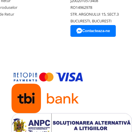
e Retur
J2002010573408
Produselor
RO14962978
de Retur
STR. ARGONULUI 15, SECT.3
BUCURESTI, BUCURESTI
Contacteaza-ne