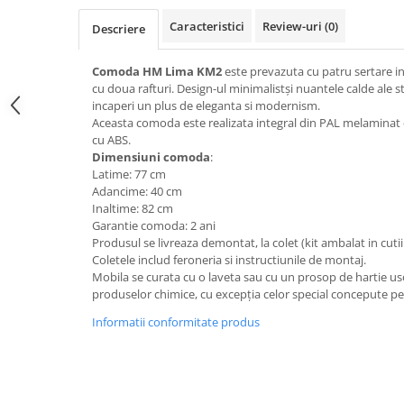
Top saltele 5 cm
Scaune manager
Top saltele 10 cm
Caracteristici
Review-uri
(0)
Descriere
Mobilier bucatarie
Top saltele memory 5 cm
Mese bucatarie
Comoda HM Lima KM2
este prevazuta cu patru
sertare in
Top saltele MemoHR 6.5 cm
cu doua rafturi. Design-ul minimalistși nuantele calde ale s
Scaune pentru bucatarie
Saltele ieftine
incaperi un plus de eleganta si modernism.
Mobila bucatarie
Aceasta comoda este realizata integral din PAL melaminat d
Saltele cu plasa de arcuri
Seturi mese si scaune bucatarie
cu ABS.
Saltele cu spuma
Dimensiuni comoda
:
Mobilier hol
Latime: 77 cm
Mobila hol
Adancime: 40 cm
Inaltime: 82 cm
Suporturi si rafturi pantofi
Garantie comoda: 2 ani
Portmantouri
Produsul se livreaza demontat, la colet (kit ambalat in cutii
Pantofare
Coletele includ feroneria si instructiunile de montaj.
Mobila se curata cu o laveta sau cu un prosop de hartie uso
Seturi mobilier hol
produselor chimice, cu excepția celor special concepute pen
Stender haine
Informatii conformitate produs
Suport pentru umerase
Etajere
Cuiere
Mobilier gradinita