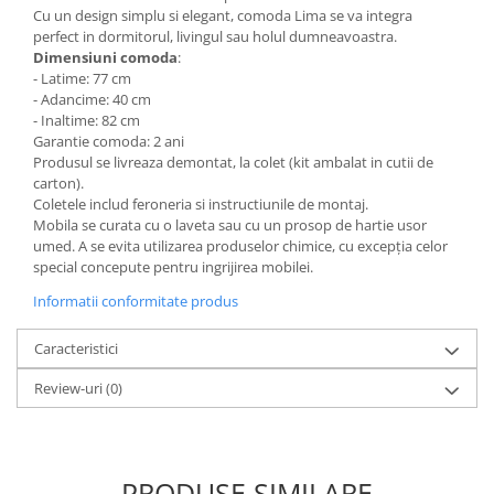
Cu un design simplu si elegant, comoda Lima se va integra
Mese gradinita
perfect in dormitorul, livingul sau holul dumneavoastra.
Scaune gradinita
Dimensiuni comoda
:
- Latime: 77 cm
Set mese si scaune gradinita
- Adancime: 40 cm
Mobilier copii
- Inaltime: 82 cm
Garantie comoda: 2 ani
Mobila camera copii
Produsul se livreaza demontat, la colet (kit ambalat in cutii de
Scaune birou pentru copii
carton).
Coletele includ feroneria si instructiunile de montaj.
Saltele patuturi copii
Mobila se curata cu o laveta sau cu un prosop de hartie usor
Paturi copii
umed. A se evita utilizarea produselor chimice, cu excepția celor
Masa si scaune gradinita
special concepute pentru ingrijirea mobilei.
Seturi comode living si dormitor
Informatii conformitate produs
Caracteristici
Review-uri
(0)
PRODUSE SIMILARE