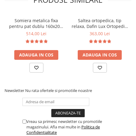
Somiera metalica fixa
Saltea ortopedica, tip
pentru pat dublu 160x200,
relaxa, Dafin Lux Ortopedic,
6 picioare, 32 lamele lemn
90x200x21cm, fermitate
514,00 Lei
363,00 Lei
fag, benzi textile, suport
medie, cu plasa de arcuri
saltea ferm, negru
tip Bonell, fata vara-iarna,
sistem de aerisire cu
ADAUGA IN COS
ADAUGA IN COS
butoni, Salt Confort
Newsletter
Nu rata ofertele si promotiile noastre
Vreau sa primesc newsletter cu promotiile
magazinului. Afla mai multe in
Politica de
Confidentialitate