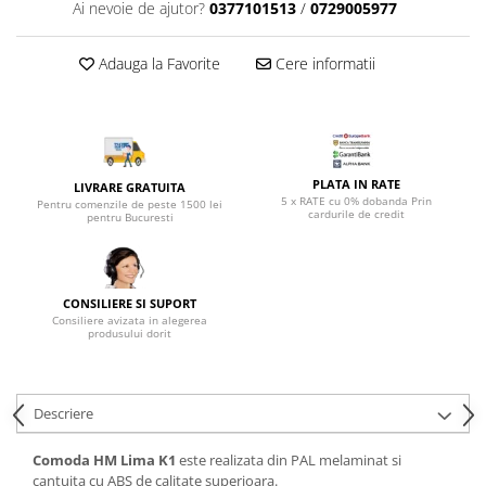
Top saltele 5 cm
Ai nevoie de ajutor?
0377101513
/
0729005977
Scaune manager
Top saltele 10 cm
Mobilier bucatarie
Top saltele memory 5 cm
Adauga la Favorite
Cere informatii
Mese bucatarie
Top saltele MemoHR 6.5 cm
Scaune pentru bucatarie
Saltele ieftine
Mobila bucatarie
Saltele cu plasa de arcuri
Seturi mese si scaune bucatarie
Saltele cu spuma
PLATA IN RATE
LIVRARE GRATUITA
Mobilier hol
5 x RATE cu 0% dobanda Prin
Pentru comenzile de peste 1500 lei
cardurile de credit
pentru Bucuresti
Mobila hol
Suporturi si rafturi pantofi
Portmantouri
CONSILIERE SI SUPORT
Pantofare
Consiliere avizata in alegerea
produsului dorit
Seturi mobilier hol
Stender haine
Suport pentru umerase
Descriere
Etajere
Cuiere
Comoda HM Lima K1
este realizata din PAL melaminat si
Mobilier gradinita
cantuita cu ABS de calitate superioara.