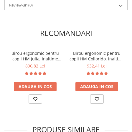
Review-uri
(0)
RECOMANDARI
Birou ergonomic pentru
Birou ergonomic pentru
copii HM Julia, inaltime
copii HM Collorido, inaltime
reglabila, unghi inclinare
reglabila, unghi inclinare
896,82 Lei
932,41 Lei
ajustabil, lemn, 109x55x63-
ajustabil, cadru metalic,
93 cm, fag
MDF, 100x66x69-84 cm, alb
ADAUGA IN COS
ADAUGA IN COS
PRODUSE SIMILARE