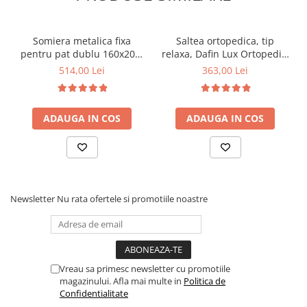
Somiera metalica fixa
Saltea ortopedica, tip
pentru pat dublu 160x200,
relaxa, Dafin Lux Ortopedic,
6 picioare, 32 lamele lemn
90x200x21cm, fermitate
514,00 Lei
363,00 Lei
fag, benzi textile, suport
medie, cu plasa de arcuri
saltea ferm, negru
tip Bonell, fata vara-iarna,
sistem de aerisire cu
ADAUGA IN COS
ADAUGA IN COS
butoni, Salt Confort
Newsletter
Nu rata ofertele si promotiile noastre
Vreau sa primesc newsletter cu promotiile
magazinului. Afla mai multe in
Politica de
Confidentialitate