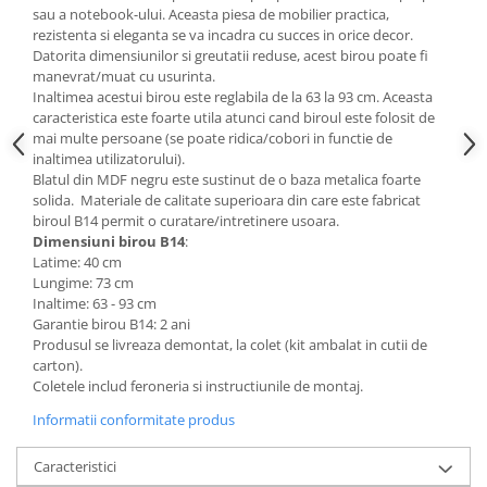
sau a notebook-ului. Aceasta piesa de mobilier practica,
Mese gradinita
rezistenta si eleganta se va incadra cu succes in orice decor.
Scaune gradinita
Datorita dimensiunilor si greutatii reduse, acest birou poate fi
manevrat/muat cu usurinta.
Set mese si scaune gradinita
Inaltimea acestui birou este reglabila de la 63 la 93 cm. Aceasta
Mobilier copii
caracteristica este foarte utila atunci cand biroul este folosit de
mai multe persoane (se poate ridica/cobori in functie de
Mobila camera copii
inaltimea utilizatorului).
Scaune birou pentru copii
Blatul din MDF negru este sustinut de o baza metalica foarte
solida. Materiale de calitate superioara din care este fabricat
Saltele patuturi copii
biroul B14 permit o curatare/intretinere usoara.
Paturi copii
Dimensiuni birou B14
:
Masa si scaune gradinita
Latime: 40 cm
Lungime: 73 cm
Seturi comode living si dormitor
Inaltime: 63 - 93 cm
Garantie birou B14: 2 ani
Produsul se livreaza demontat, la colet (kit ambalat in cutii de
carton).
Coletele includ feroneria si instructiunile de montaj.
Informatii conformitate produs
Caracteristici