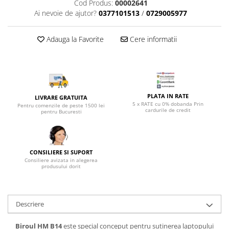
Top saltele 5 cm
Cod Produs:
00002641
Scaune manager
Ai nevoie de ajutor?
0377101513
/
0729005977
Top saltele 10 cm
Mobilier bucatarie
Top saltele memory 5 cm
Mese bucatarie
Adauga la Favorite
Cere informatii
Top saltele MemoHR 6.5 cm
Scaune pentru bucatarie
Saltele ieftine
Mobila bucatarie
Saltele cu plasa de arcuri
Seturi mese si scaune bucatarie
Saltele cu spuma
Mobilier hol
PLATA IN RATE
LIVRARE GRATUITA
5 x RATE cu 0% dobanda Prin
Mobila hol
Pentru comenzile de peste 1500 lei
cardurile de credit
pentru Bucuresti
Suporturi si rafturi pantofi
Portmantouri
Pantofare
CONSILIERE SI SUPORT
Seturi mobilier hol
Consiliere avizata in alegerea
produsului dorit
Stender haine
Suport pentru umerase
Etajere
Descriere
Cuiere
Mobilier gradinita
Biroul HM B14
este special conceput pentru sutinerea laptopului