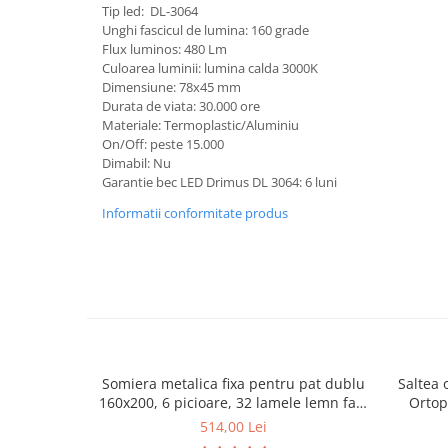
Tip led: DL-3064
Mese gradinita
Unghi fascicul de lumina: 160 grade
Flux luminos: 480 Lm
Scaune gradinita
Culoarea luminii: lumina calda 3000K
Set mese si scaune gradinita
Dimensiune: 78x45 mm
Mobilier copii
Durata de viata: 30.000 ore
Materiale: Termoplastic/Aluminiu
Mobila camera copii
On/Off: peste 15.000
Scaune birou pentru copii
Dimabil: Nu
Garantie bec LED Drimus DL 3064: 6 luni
Saltele patuturi copii
Paturi copii
Informatii conformitate produs
Masa si scaune gradinita
Seturi comode living si dormitor
Somiera metalica fixa pentru pat dublu
Saltea 
160x200, 6 picioare, 32 lamele lemn fag,
Ortop
benzi textile, suport saltea ferm, negru
medie, c
514,00 Lei
vara-iar