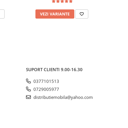
VEZI VARIANTE
AD
SUPORT CLIENTI
9.00-16.30
0377101513
0729005977
distributiemobila@yahoo.com