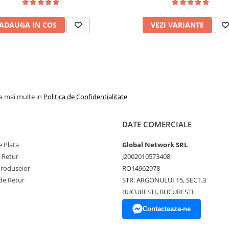
Salt Confort
ADAUGA IN COS
VEZI VARIANTE
la mai multe in
Politica de Confidentialitate
DATE COMERCIALE
 Plata
Global Network SRL
e Retur
J2002010573408
Produselor
RO14962978
de Retur
STR. ARGONULUI 15, SECT.3
BUCURESTI, BUCURESTI
Contacteaza-ne