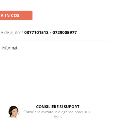
A IN COS
ie de ajutor?
0377101513
/
0729005977
informatii
CONSILIERE SI SUPORT
Consiliere avizata in alegerea produsului
dorit