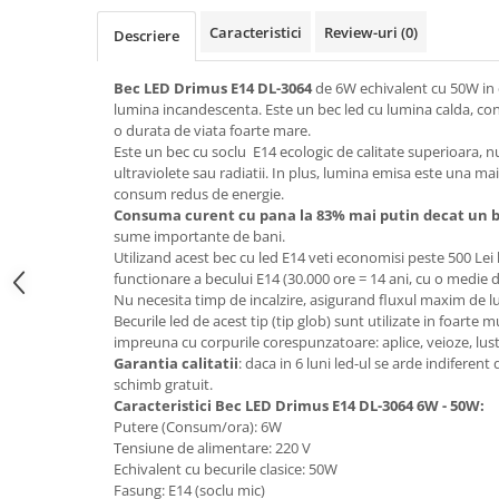
Top saltele 5 cm
Scaune manager
Top saltele 10 cm
Caracteristici
Review-uri
(0)
Descriere
Mobilier bucatarie
Top saltele memory 5 cm
Mese bucatarie
Bec LED Drimus E14 DL-3064
de 6W echivalent cu 50W in 
Top saltele MemoHR 6.5 cm
lumina incandescenta. Este un bec led cu lumina calda, con
Scaune pentru bucatarie
Saltele ieftine
o durata de viata foarte mare.
Mobila bucatarie
Este un bec cu soclu E14 ecologic de calitate superioara, 
Saltele cu plasa de arcuri
Seturi mese si scaune bucatarie
ultraviolete sau radiatii. In plus, lumina emisa este una mai
Saltele cu spuma
consum redus de energie.
Mobilier hol
Consuma curent cu pana la 83% mai putin decat un b
Mobila hol
sume importante de bani.
Utilizand acest bec cu led E14 veti economisi peste 500 Lei
Suporturi si rafturi pantofi
functionare a becului E14 (30.000 ore = 14 ani, cu o medie de
Portmantouri
Nu necesita timp de incalzire, asigurand fluxul maxim de 
Pantofare
Becurile led de acest tip (tip glob) sunt utilizate in foarte mu
impreuna cu corpurile corespunzatoare: aplice, veioze, lus
Seturi mobilier hol
Garantia calitatii
: daca in 6 luni led-ul se arde indiferent
Stender haine
schimb gratuit.
Suport pentru umerase
Caracteristici Bec LED Drimus E14 DL-3064 6W - 50W:
Putere (Consum/ora): 6W
Etajere
Tensiune de alimentare: 220 V
Cuiere
Echivalent cu becurile clasice: 50W
Fasung: E14 (soclu mic)
Mobilier gradinita