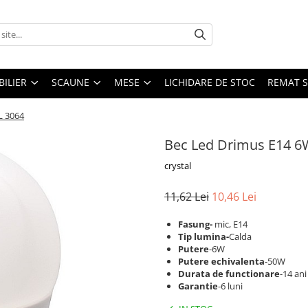
ILIER
SCAUNE
MESE
LICHIDARE DE STOC
REMAT S
L 3064
Bec Led Drimus E14 6
crystal
11,62 Lei
10,46 Lei
Fasung-
mic, E14
Tip lumina-
Calda
Putere
-6W
Putere echivalenta
-50W
Durata de functionare
-14 ani
Garantie
-6 luni