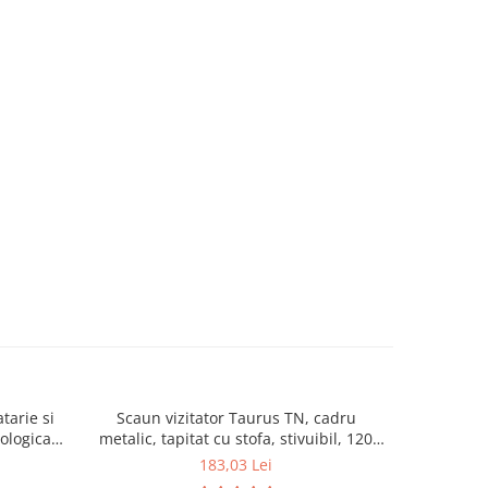
tarie si
Scaun vizitator Taurus TN, cadru
Scaun de li
cologica,
metalic, tapitat cu stofa, stivuibil, 120
lemn masiv
kg, negru
120 k
183,03 Lei