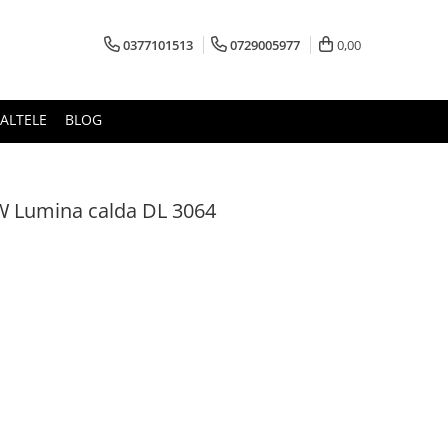
0377101513
0729005977
0,00
ALTELE
BLOG
W Lumina calda DL 3064