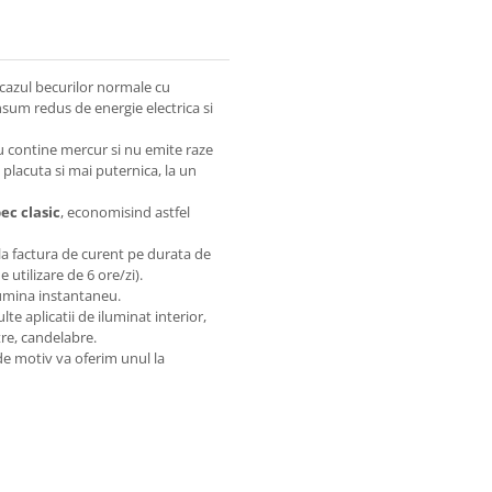
cazul becurilor normale cu
sum redus de energie electrica si
nu contine mercur si nu emite raze
 placuta si mai puternica, la un
ec clasic
, economisind astfel
 la factura de curent pe durata de
 utilizare de 6 ore/zi).
lumina instantaneu.
lte aplicatii de iluminat interior,
tre, candelabre.
 de motiv va oferim unul la