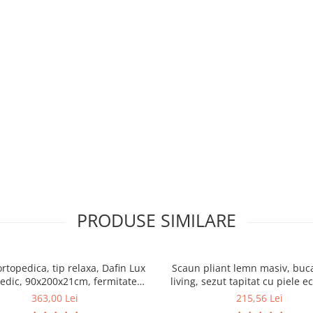
PRODUSE SIMILARE
ortopedica, tip relaxa, Dafin Lux
Scaun pliant lemn masiv, buca
edic, 90x200x21cm, fermitate
living, sezut tapitat cu piele e
u plasa de arcuri tip Bonell, fata
100 kg, cires
363,00 Lei
215,56 Lei
na, sistem de aerisire cu butoni,