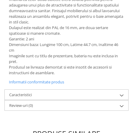
adaugarea unui plus de atractivitate si functionalitate spatiului
Mese gradinita
dumneavoastra sanitar. Finisajul mobilierului si albul lavoarului
Scaune gradinita
realizeaza un ansamblu elegant, potrivit pentru o baie amenajata
in stil clasic.
Set mese si scaune gradinita
Dulapul este realizat din PAL de 16 mm, are doua sertare
Mobilier copii
spatioase si manere cromate.
Garantie: 2 ani
Mobila camera copii
Dimensiuni baza: Lungime 100 cm, Latime 44.7 cm, Inaltime 46
Scaune birou pentru copii
cm
Saltele patuturi copii
Imaginile sunt cu titlu de prezentare, bateria nu este inclusa in
pret.
Paturi copii
Produsul se livreaza demontat si este insotit de accesorii si
Masa si scaune gradinita
instructiuni de asamblare.
Seturi comode living si dormitor
Informatii conformitate produs
Caracteristici
Review-uri
(0)