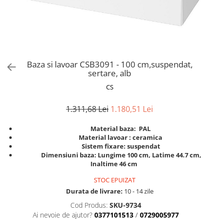
Scaune pliante
Saltele Pocket
Noptiere
Scaune birou
Saltele cu arcuri impachetate
Paturi
individual
Scaune profesionale
Seturi de pat si saltea
Saltele Memory Pocket
Masute de toaleta
Scaune Lemn
Saltele Memory Foam
Mobilier living
Scaune birou copii
Baza si lavoar CSB3091 - 100 cm,suspendat,
Saltele Memory Pocket
Scaune pentru living
sertare, alb
Scaune resigilate
Saltele cu plasa arcuri
Seturi comode living si vitrine
CS
Scaune gradinita
Saltele cu spuma
Mobila living
Saltele cu spuma
Scaune conferinta
1.311,68 Lei
1.180,51 Lei
Comode living
Saltele cu spuma poliuretanica
Scaune terasa si outdoor
Set mese plus scaune
Material baza: PAL
Saltele Latex
Mobilier birou
Material lavoar : ceramica
Sistem fixare: suspendat
Saltele Memory
Scaune ergonomice
Dimensiuni baza: Lungime 100 cm, Latime 44.7 cm,
Saltele 140x200
Etajere Birou
Inaltime 46 cm
Saltele 160x200
Dulap birou
STOC EPUIZAT
Birouri
Saltele 180x200
Durata de livrare:
10 - 14 zile
Scaune pentru birou
Top saltele
Cod Produs:
SKU-9734
Scaune pentru vizitatori
Ai nevoie de ajutor?
0377101513
/
0729005977