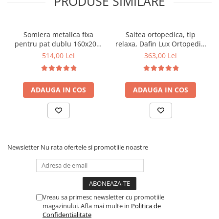
PRODUSE SIMILARE
Somiera metalica fixa
Saltea ortopedica, tip
pentru pat dublu 160x200,
relaxa, Dafin Lux Ortopedic,
6 picioare, 32 lamele lemn
90x200x21cm, fermitate
514,00 Lei
363,00 Lei
fag, benzi textile, suport
medie, cu plasa de arcuri
saltea ferm, negru
tip Bonell, fata vara-iarna,
sistem de aerisire cu
ADAUGA IN COS
ADAUGA IN COS
butoni, Salt Confort
Newsletter
Nu rata ofertele si promotiile noastre
Vreau sa primesc newsletter cu promotiile
magazinului. Afla mai multe in
Politica de
Confidentialitate