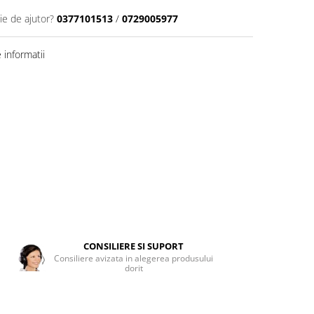
ie de ajutor?
0377101513
/
0729005977
informatii
CONSILIERE SI SUPORT
Consiliere avizata in alegerea produsului
dorit