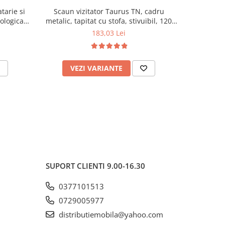
tarie si
Scaun vizitator Taurus TN, cadru
Scaun de li
cologica,
metalic, tapitat cu stofa, stivuibil, 120
lemn masiv
kg, negru
120 k
183,03 Lei
VEZI VARIANTE
AD
SUPORT CLIENTI
9.00-16.30
0377101513
0729005977
distributiemobila@yahoo.com