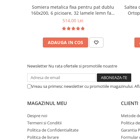
Somiera metalica fixa pentru pat dublu
Saltea 
Mese gradinita
160x200, 6 picioare, 32 lamele lemn fag,
Ortop
Scaune gradinita
benzi textile, suport saltea ferm, negru
medie, c
514,00 Lei
Set mese si scaune gradinita
vara-iar
Mobilier copii
Mobila camera copii
ADAUGA IN COS
Scaune birou pentru copii
Saltele patuturi copii
Newsletter
Nu rata ofertele si promotiile noastre
Paturi copii
Masa si scaune gradinita
Seturi comode living si dormitor
Vreau sa primesc newsletter cu promotiile magazinului. Af
MAGAZINUL MEU
CLIENTI
Despre noi
Metode de
Termeni si Conditii
Politica d
Politica de Confidentialitate
Garantia 
Politica de livrare
Formular 