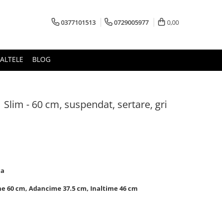
0377101513
0729005977
0,00
ALTELE
BLOG
 Slim - 60 cm, suspendat, sertare, gri
ca
me 60 cm,
Adancime
37.5 cm, Inaltime 46 cm