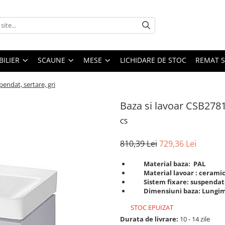
ILIER
SCAUNE
MESE
LICHIDARE DE STOC
REMAT S
pendat, sertare, gri
Baza si lavoar CSB2781
CS
810,39 Lei
729,36 Lei
Material baza: PAL
Material lavoar : cerami
Sistem fixare: suspendat
Dimensiuni baza: Lungi
STOC EPUIZAT
Durata de livrare:
10 - 14 zile