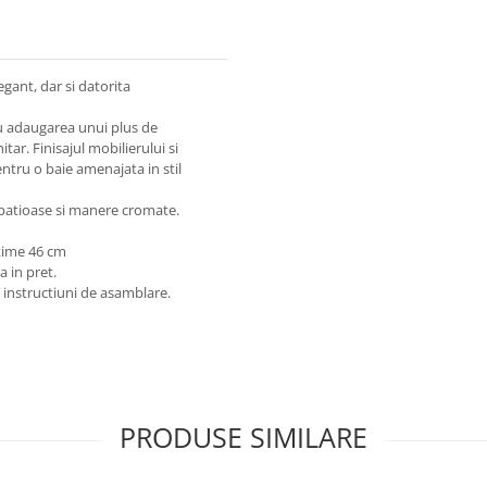
egant, dar si datorita
ru adaugarea unui plus de
tar. Finisajul mobilierului si
ntru o baie amenajata in stil
spatioase si manere cromate.
ltime 46 cm
a in pret.
i instructiuni de asamblare.
PRODUSE SIMILARE