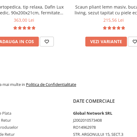
ortopedica, tip relaxa, Dafin Lux
Scaun pliant lemn masiv, buca
edic, 90x200x21cm, fermitate
living, sezut tapitat cu piele e
u plasa de arcuri tip Bonell, fata
100 kg, cires
363,00 Lei
215,56 Lei
na, sistem de aerisire cu butoni,
Salt Confort
ADAUGA IN COS
VEZI VARIANTE
la mai multe in
Politica de Confidentialitate
DATE COMERCIALE
 Plata
Global Network SRL
e Retur
J2002010573408
Produselor
RO14962978
de Retur
STR. ARGONULUI 15, SECT.3