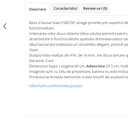
Top saltele 5 cm
Scaune manager
Top saltele 10 cm
Caracteristici
Review-uri
(0)
Descriere
Mobilier bucatarie
Top saltele memory 5 cm
Mese bucatarie
Baza si lavoar baie CSB2781 atrage privirile prin aspectul el
Top saltele MemoHR 6.5 cm
functionalitatii.
Scaune pentru bucatarie
Saltele ieftine
Imbinarea celor doua obiecte ofera solutia potrivita pent
Mobila bucatarie
atractivitate si functionalitate spatiului dumneavoastra sani
Saltele cu plasa de arcuri
Seturi mese si scaune bucatarie
albul lavoarului realizeaza un ansamblu elegant, potrivit pe
Saltele cu spuma
clasic.
Mobilier hol
Dulapul este realizat din PAL de 16 mm, are doua sertare 
Mobila hol
Garantie: 2 ani
Dimensiuni baza: Lungime 60 cm,
Adancime
37.5 cm, Ina
Suporturi si rafturi pantofi
Imaginile sunt cu titlu de prezentare, bateria nu este inclus
Portmantouri
Produsul se livreaza demontat si este insotit de accesorii s
Pantofare
Informatii conformitate produs
Seturi mobilier hol
Stender haine
Suport pentru umerase
Etajere
Cuiere
Mobilier gradinita