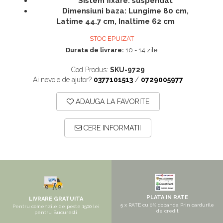
Sistem fixare: suspendat
Saltele 180x200
Dulap birou
Dimensiuni baza: Lungime 80 cm,
Latime 44.7 cm, Inaltime 62 cm
Top saltele
Birouri
STOC EPUIZAT
Top saltele 5 cm
Scaune pentru birou
Durata de livrare:
10 - 14 zile
Top saltele 10 cm
Scaune pentru vizitatori
Cod Produs:
SKU-9729
Top saltele memory 5 cm
Scaune manager
Ai nevoie de ajutor?
0377101513
/
0729005977
Top saltele MemoHR 6.5 cm
Mobilier bucatarie
Saltele ieftine
ADAUGA LA FAVORITE
Mese bucatarie
Saltele cu plasa de arcuri
Scaune pentru bucatarie
CERE INFORMATII
Saltele cu spuma
Mobila bucatarie
Seturi mese si scaune bucatarie
Mobilier hol
Mobila hol
Suporturi si rafturi pantofi
PLATA IN RATE
LIVRARE GRATUITA
5 x RATE cu 0% dobanda Prin cardurile
Pentru comenzile de peste 1500 lei
Portmantouri
de credit
pentru Bucuresti