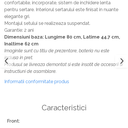
confortabile, incorporate, sistem de inchidere lenta
Masa si scaune gradinita
pentru sertare. Interiorul sertarului este finisat in nuante
Seturi comode living si dormitor
elegante gri.
Montajul setului se realizeaza suspendat.
Garantie: 2 ani
Dimensiuni baza: Lungime 80 cm, Latime 44.7 cm,
Inaltime 62 cm
Imaginile sunt cu titlu de prezentare, bateria nu este
inclusa in pret.
Produsul se livreaza demontat si este insotit de accesorii si
instructiuni de asamblare.
Informatii conformitate produs
Caracteristici
Front: