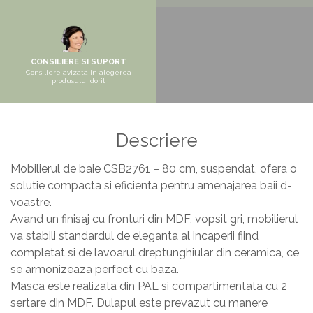
Pantofare
Seturi mobilier hol
Stender haine
CONSILIERE SI SUPORT
Suport pentru umerase
Consiliere avizata in alegerea
produsului dorit
Etajere
Cuiere
Mobilier gradinita
Descriere
Mese gradinita
Mobilierul de baie CSB2761 – 80 cm, suspendat, ofera o
Scaune gradinita
solutie compacta si eficienta pentru amenajarea baii d-
Set mese si scaune gradinita
voastre.
Avand un finisaj cu fronturi din MDF, vopsit gri, mobilierul
Mobilier copii
va stabili standardul de eleganta al incaperii fiind
Mobila camera copii
completat si de lavoarul dreptunghiular din ceramica, ce
Scaune birou pentru copii
se armonizeaza perfect cu baza.
Saltele patuturi copii
Masca este realizata din PAL si compartimentata cu 2
sertare din MDF. Dulapul este prevazut cu manere
Paturi copii