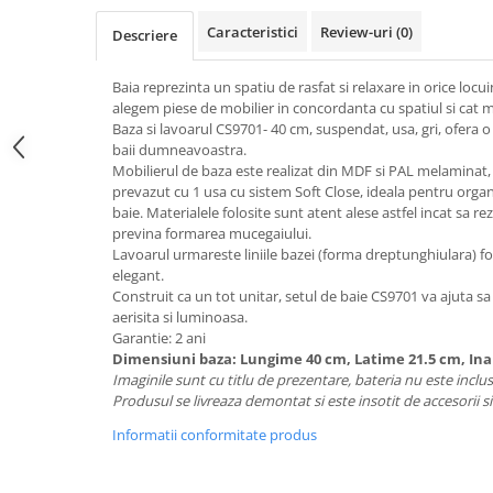
Top saltele 5 cm
Scaune manager
Top saltele 10 cm
Caracteristici
Review-uri
(0)
Descriere
Mobilier bucatarie
Top saltele memory 5 cm
Mese bucatarie
Baia reprezinta un spatiu de rasfat si relaxare in orice loc
Top saltele MemoHR 6.5 cm
alegem piese de mobilier in concordanta cu spatiul si cat 
Scaune pentru bucatarie
Saltele ieftine
Baza si lavoarul CS9701- 40 cm, suspendat, usa, gri, ofera 
Mobila bucatarie
baii dumneavoastra.
Saltele cu plasa de arcuri
Seturi mese si scaune bucatarie
Mobilierul de baza este realizat din MDF si PAL melaminat, c
Saltele cu spuma
prevazut cu 1 usa cu sistem Soft Close, ideala pentru organ
Mobilier hol
baie. Materialele folosite sunt atent alese astfel incat sa r
Mobila hol
previna formarea mucegaiului.
Lavoarul urmareste liniile bazei (forma dreptunghiulara) 
Suporturi si rafturi pantofi
elegant.
Portmantouri
Construit ca un tot unitar, setul de baie CS9701 va ajuta sa
Pantofare
aerisita si luminoasa.
Garantie: 2 ani
Seturi mobilier hol
Dimensiuni baza: Lungime 40 cm, Latime 21.5 cm, In
Stender haine
Imaginile sunt cu titlu de prezentare, bateria nu este inclus
Suport pentru umerase
Produsul se livreaza demontat si este insotit de accesorii s
Etajere
Informatii conformitate produs
Cuiere
Mobilier gradinita