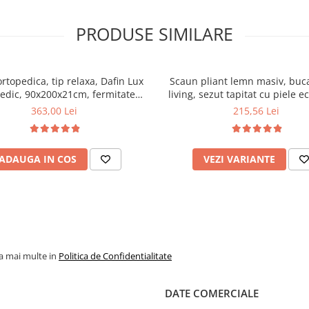
PRODUSE SIMILARE
ortopedica, tip relaxa, Dafin Lux
Scaun pliant lemn masiv, buca
edic, 90x200x21cm, fermitate
living, sezut tapitat cu piele e
u plasa de arcuri tip Bonell, fata
100 kg, cires
363,00 Lei
215,56 Lei
na, sistem de aerisire cu butoni,
Salt Confort
ADAUGA IN COS
VEZI VARIANTE
la mai multe in
Politica de Confidentialitate
DATE COMERCIALE