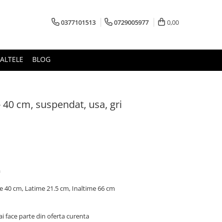
0377101513
0729005977
0,00
ALTELE
BLOG
- 40 cm, suspendat, usa, gri
L
a
 40 cm, Latime 21.5 cm, Inaltime 66 cm
 face parte din oferta curenta