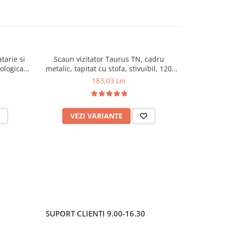
tarie si
Scaun vizitator Taurus TN, cadru
Scaun de li
cologica,
metalic, tapitat cu stofa, stivuibil, 120
lemn masiv
kg, negru
120 k
183,03 Lei
VEZI VARIANTE
AD
SUPORT CLIENTI
9.00-16.30