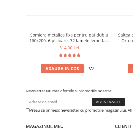
Mese gradinita
Scaune gradinita
Set mese si scaune gradinita
Mobilier copii
Somiera metalica fixa pentru pat dublu
Saltea 
Mobila camera copii
160x200, 6 picioare, 32 lamele lemn fag,
Ortop
benzi textile, suport saltea ferm, negru
medie, c
Scaune birou pentru copii
514,00 Lei
vara-iar
Saltele patuturi copii
Paturi copii
ADAUGA IN COS
Masa si scaune gradinita
Seturi comode living si dormitor
Newsletter
Nu rata ofertele si promotiile noastre
Vreau sa primesc newsletter cu promotiile magazinului. Af
MAGAZINUL MEU
CLIENTI