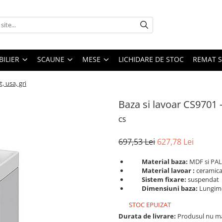
ILIER
SCAUNE
MESE
LICHIDARE DE STOC
REMAT S
, usa, gri
Baza si lavoar CS9701 
CS
697,53 Lei
627,78 Lei
Material baza:
MDF si PA
Material lavoar :
ceramic
Sistem fixare:
suspendat
Dimensiuni baza:
Lungime
STOC EPUIZAT
Durata de livrare:
Produsul nu mai