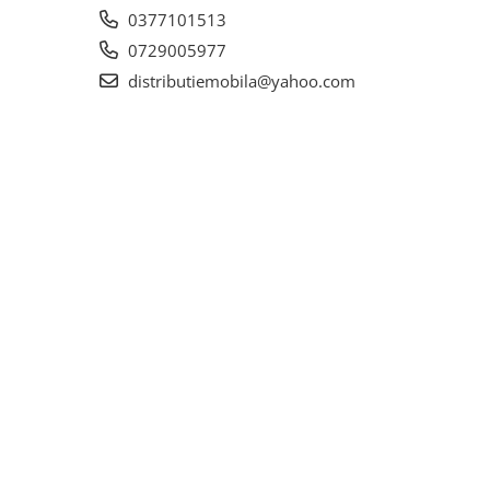
0377101513
0729005977
distributiemobila@yahoo.com