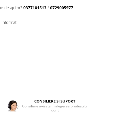
ie de ajutor?
0377101513
/
0729005977
informatii
CONSILIERE SI SUPORT
Consiliere avizata in alegerea produsului
dorit