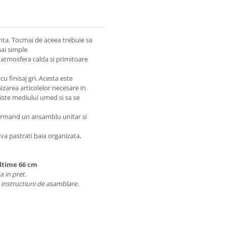
uinta. Tocmai de aceea trebuie sa
mai simple.
o atmosfera calda si primitoare
u finisaj gri. Acesta este
izarea articolelor necesare in
eziste mediului umed si sa se
formand un ansamblu unitar si
 va pastrati baia organizata,
altime 66 cm
a in pret.
i instructiuni de asamblare.