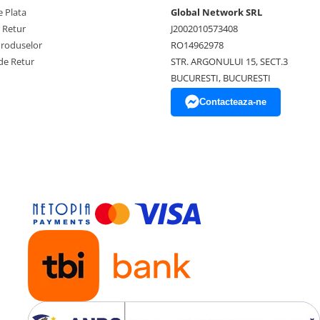
 Plata
Global Network SRL
e Retur
J2002010573408
Produselor
RO14962978
de Retur
STR. ARGONULUI 15, SECT.3
BUCURESTI, BUCURESTI
Contacteaza-ne