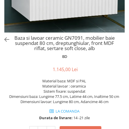
Scaune pliante
Saltele Pocket
Noptiere
Scaune birou
Saltele cu arcuri impachetate
Paturi
individual
Scaune profesionale
Seturi de pat si saltea
Saltele Memory Pocket
Masute de toaleta
Scaune Lemn
Saltele Memory Foam
Mobilier living
Scaune birou copii
Baza si lavoar ceramic GN7091, mobilier baie
Saltele Memory Pocket
Scaune pentru living
suspendat 80 cm, dreptunghiular, front MDF
Scaune resigilate
Saltele cu plasa arcuri
riflat, sertare soft close, alb
Seturi comode living si vitrine
Scaune gradinita
Saltele cu spuma
BD
Mobila living
Saltele cu spuma
Scaune conferinta
Comode living
1.145,00 Lei
Saltele cu spuma poliuretanica
Scaune terasa si outdoor
Set mese plus scaune
Saltele Latex
Mobilier birou
Material baza: MDF si PAL
Material lavoar : ceramica
Saltele Memory
Scaune ergonomice
Sistem fixare: suspendat
Saltele 140x200
Etajere Birou
Dimensiuni baza: Lungime 77.5 cm, Latime 44 cm, Inaltime 50 cm
Dimensiuni lavoar: Lungime 80 cm, Adancime 46 cm
Saltele 160x200
Dulap birou
Birouri
LA COMANDA
Saltele 180x200
Durata de livrare:
14 -21 zile
Scaune pentru birou
Top saltele
Scaune pentru vizitatori