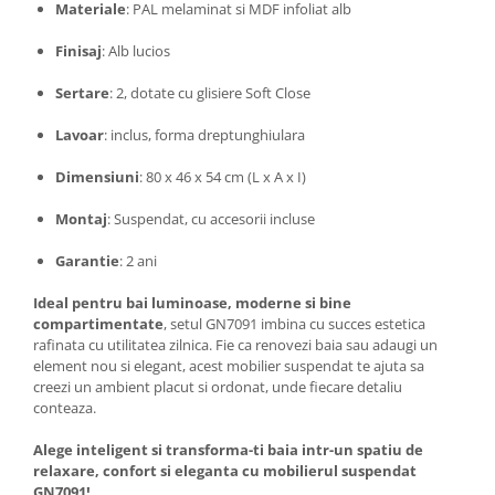
Materiale
: PAL melaminat si MDF infoliat alb
Finisaj
: Alb lucios
Sertare
: 2, dotate cu glisiere Soft Close
Lavoar
: inclus, forma dreptunghiulara
Dimensiuni
: 80 x 46 x 54 cm (L x A x I)
Montaj
: Suspendat, cu accesorii incluse
Garantie
: 2 ani
Ideal pentru bai luminoase, moderne si bine
compartimentate
, setul GN7091 imbina cu succes estetica
rafinata cu utilitatea zilnica. Fie ca renovezi baia sau adaugi un
element nou si elegant, acest mobilier suspendat te ajuta sa
creezi un ambient placut si ordonat, unde fiecare detaliu
conteaza.
Alege inteligent si transforma-ti baia intr-un spatiu de
relaxare, confort si eleganta cu mobilierul suspendat
GN7091!