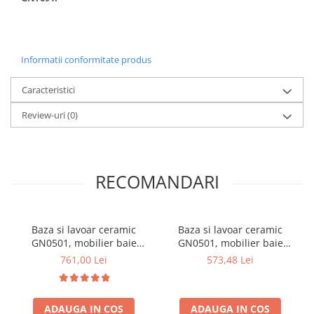
Informatii conformitate produs
Caracteristici
Review-uri
(0)
RECOMANDARI
Baza si lavoar ceramic
Baza si lavoar ceramic
GN0501, mobilier baie
GN0501, mobilier baie
stativ 70 cm, circular, front
stativ 60 cm, circular, front
761,00 Lei
573,48 Lei
MDF, 2 usi, 2 rafturi,
MDF, 2 usi, 2 rafturi,
picioare cromate reglabile,
picioare cromate reglabile,
alb/antracit
alb/antracit
ADAUGA IN COS
ADAUGA IN COS