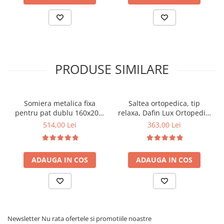
PRODUSE SIMILARE
Somiera metalica fixa
Saltea ortopedica, tip
pentru pat dublu 160x200,
relaxa, Dafin Lux Ortopedic,
6 picioare, 32 lamele lemn
90x200x21cm, fermitate
514,00 Lei
363,00 Lei
fag, benzi textile, suport
medie, cu plasa de arcuri
saltea ferm, negru
tip Bonell, fata vara-iarna,
sistem de aerisire cu
ADAUGA IN COS
ADAUGA IN COS
butoni, Salt Confort
Newsletter
Nu rata ofertele si promotiile noastre