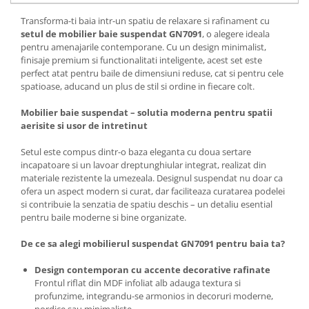
Mese gradinita
Transforma-ti baia intr-un spatiu de relaxare si rafinament cu
setul de mobilier baie suspendat GN7091
, o alegere ideala
Scaune gradinita
pentru amenajarile contemporane. Cu un design minimalist,
Set mese si scaune gradinita
finisaje premium si functionalitati inteligente, acest set este
Mobilier copii
perfect atat pentru baile de dimensiuni reduse, cat si pentru cele
spatioase, aducand un plus de stil si ordine in fiecare colt.
Mobila camera copii
Scaune birou pentru copii
Mobilier baie suspendat – solutia moderna pentru spatii
aerisite si usor de intretinut
Saltele patuturi copii
Paturi copii
Setul este compus dintr-o baza eleganta cu doua sertare
Masa si scaune gradinita
incapatoare si un lavoar dreptunghiular integrat, realizat din
materiale rezistente la umezeala. Designul suspendat nu doar ca
Seturi comode living si dormitor
ofera un aspect modern si curat, dar faciliteaza curatarea podelei
si contribuie la senzatia de spatiu deschis – un detaliu esential
pentru baile moderne si bine organizate.
De ce sa alegi mobilierul suspendat GN7091 pentru baia ta?
Design contemporan cu accente decorative rafinate
Frontul riflat din MDF infoliat alb adauga textura si
profunzime, integrandu-se armonios in decoruri moderne,