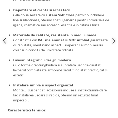
nordice sau minimaliste.
Depozitare eficienta si acces facil
Cele doua sertare cu
sistem Soft Close
permit o inchidere
lina si silentioasa, oferind spatiu generos pentru produsele de
igiena, cosmetice sau accesorii esentiale in rutina zilnica.
Materiale de calitate, rezistente in medii umede
Constructia din
PAL melaminat si MDF infoliat
garanteaza
durabilitate, mentinand aspectul impecabil al mobilierului
chiar si in conditii de umiditate ridicata.
Lavoar integrat cu design modern
Cu o forma dreptunghiulara si suprafata usor de curatat,
lavoarul completeaza armonios setul, fiind atat practic, cat si
estetic.
Instalare simpla si aspect organizat
Montajul suspendat, accesoriile incluse si instructiunile clare
fac instalarea usoara si rapida, oferind un rezultat final
impecabil.
Caracteristici tehnice: