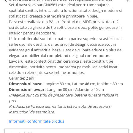
Setul baza si lavoar GN0561 este ideal pentru amenajarea
Mese gradinita
spatiului sanitar, intrucat ofera functionalitate, design modern si
Scaune gradinita
sofisticat si creeaza o atmosfera primitoare in baie.
Baza este realizata din PAL cu fronturi din MDF, prevazuta cu 2
Set mese si scaune gradinita
usi dotate cu glisiere de tip soft-close si doua polite generoase in
Mobilier copii
interior pentru depozitare.
Usile mobilierului sunt decupate in partea superioara astfel incat
Mobila camera copii
sa fie usor de deschis, dar au si rol de design deoarece scot in
Scaune birou pentru copii
evidenta griul antracit al bazei. Pata de culoare aduce un plus de
Saltele patuturi copii
eleganta mobilierului completand designul contemporan.
Lavoarul este confectionat din ceramica si este construit pe
Paturi copii
dimensiuni potrivite pentru montarea pe mobilier, astfel incat
Masa si scaune gradinita
cele doua elemente sa se imbine armonios.
Garantie: 2 ani
Seturi comode living si dormitor
Dimensiuni baza:
Lungime 80 cm, Latime 46 cm, Inaltime 80 cm
Dimensiuni lavoar:
Lungime 80 cm, Adancime 45 cm
Imaginile sunt cu titlu de prezentare, bateria nu este inclusa in
pret.
Produsul se livreaza demontat si este insotit de accesorii si
instructiuni de asamblare.
Informatii conformitate produs