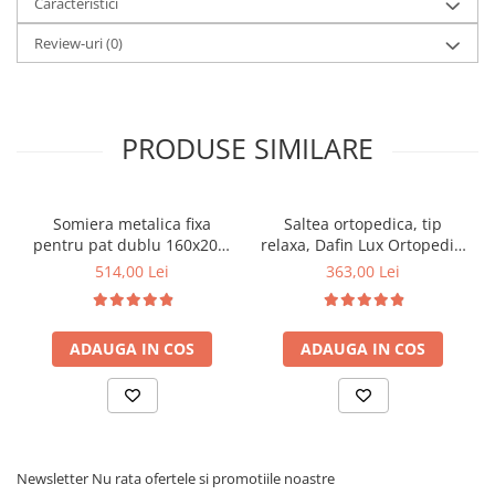
Caracteristici
Review-uri
(0)
PRODUSE SIMILARE
Somiera metalica fixa
Saltea ortopedica, tip
pentru pat dublu 160x200,
relaxa, Dafin Lux Ortopedic,
6 picioare, 32 lamele lemn
90x200x21cm, fermitate
514,00 Lei
363,00 Lei
fag, benzi textile, suport
medie, cu plasa de arcuri
saltea ferm, negru
tip Bonell, fata vara-iarna,
sistem de aerisire cu
ADAUGA IN COS
ADAUGA IN COS
butoni, Salt Confort
Newsletter
Nu rata ofertele si promotiile noastre