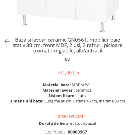
Scaune pliante
Saltele Pocket
Noptiere
Scaune birou
Saltele cu arcuri impachetate
Paturi
individual
Scaune profesionale
Seturi de pat si saltea
Saltele Memory Pocket
Masute de toaleta
Scaune Lemn
Saltele Memory Foam
Mobilier living
Scaune birou copii
Baza si lavoar ceramic GN0561, mobilier baie
Saltele Memory Pocket
Scaune pentru living
stativ 80 cm, front MDF, 2 usi, 2 rafturi, picioare
Scaune resigilate
Saltele cu plasa arcuri
cromate reglabile, alb/antracit
Seturi comode living si vitrine
Scaune gradinita
Saltele cu spuma
BD
Mobila living
Saltele cu spuma
Scaune conferinta
Comode living
791,00 Lei
Saltele cu spuma poliuretanica
Scaune terasa si outdoor
Set mese plus scaune
Saltele Latex
Mobilier birou
Material baza:
MDF si PAL
Material lavoar :
ceramica
Saltele Memory
Scaune ergonomice
Sistem fixare:
stativ
Saltele 140x200
Etajere Birou
Dimensiuni baza:
Lungime 80 cm, Latime 46 cm, Inaltime 80 cm
Saltele 160x200
Dulap birou
Birouri
STOC EPUIZAT
Saltele 180x200
Durata de livrare:
stoc epuizat
Scaune pentru birou
Top saltele
Cod Produs:
00003967
Scaune pentru vizitatori