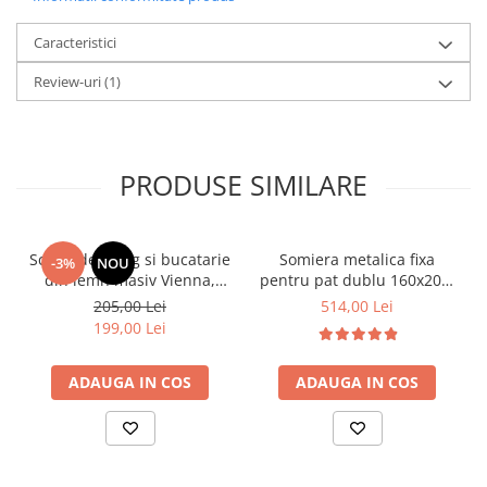
Caracteristici
Review-uri
(1)
PRODUSE SIMILARE
Scaun de living si bucatarie
Somiera metalica fixa
-3%
NOU
din lemn masiv Vienna,
pentru pat dublu 160x200,
tapiterie stofa,100 kg,
6 picioare, 32 lamele lemn
205,00 Lei
514,00 Lei
94x49x40 cm, nuc/bej
fag, benzi textile, suport
199,00 Lei
saltea ferm, negru
ADAUGA IN COS
ADAUGA IN COS