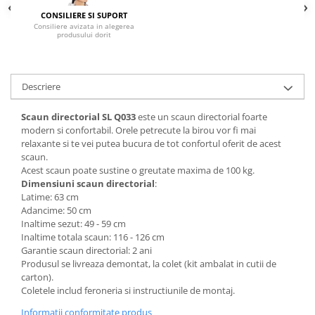
CONSILIERE SI SUPORT
Mese gradinita
Consiliere avizata in alegerea
produsului dorit
Scaune gradinita
Set mese si scaune gradinita
Mobilier copii
Descriere
Mobila camera copii
Scaune birou pentru copii
Scaun directorial SL Q033
este un scaun directorial foarte
modern si confortabil. Orele petrecute la birou vor fi mai
Saltele patuturi copii
relaxante si te vei putea bucura de tot confortul oferit de acest
Paturi copii
scaun.
Masa si scaune gradinita
Acest scaun poate sustine o greutate maxima de 100 kg.
Dimensiuni scaun directorial
:
Seturi comode living si dormitor
Latime: 63 cm
Adancime: 50 cm
Inaltime sezut: 49 - 59 cm
Inaltime totala scaun: 116 - 126 cm
Garantie scaun directorial: 2 ani
Produsul se livreaza demontat, la colet (kit ambalat in cutii de
carton).
Coletele includ feroneria si instructiunile de montaj.
Informatii conformitate produs