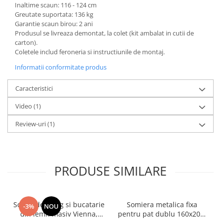
Inaltime scaun: 116 - 124 cm
Greutate suportata: 136 kg
Garantie scaun birou: 2 ani
Produsul se livreaza demontat, la colet (kit ambalat in cutii de
carton).
Coletele includ feroneria si instructiunile de montaj.
Informatii conformitate produs
Caracteristici
Video
(1)
Review-uri
(1)
PRODUSE SIMILARE
Scaun de living si bucatarie
Somiera metalica fixa
-3%
NOU
din lemn masiv Vienna,
pentru pat dublu 160x200,