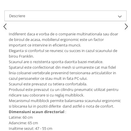
Mese gradinita
Scaune gradinita
Descriere
Set mese si scaune gradinita
Mobilier copii
Indiferent daca e vorba de o companie multinationala sau doar
Mobila camera copii
de biroul de acasa, mobilierul ergonomic este un factor
important ce intervine in eficienta muncii.
Scaune birou pentru copii
Eleganta si confortul se reunesc cu succes in cazul scaunului de
Saltele patuturi copii
birou Franklin.
Scaunul are o rezistenta sporita daorita bazei metalice.
Paturi copii
Spatarul este confectionat din mesh si urmareste cat mai fidel
Masa si scaune gradinita
linia coloanei vertebrale prevenind tensionarea articulatiilor in
Seturi comode living si dormitor
cazul persoanelor ce stau mult in fata PC-ului.
Scaunul este prevazut cu tetiera confortabila.
Produsul este prevazut cu un cilindru pneumatic utilizat pentru
ridicare sau coborare si cu reglaj multiblock.
Mecanismul multiblock permite balansarea scaunului ergonomic
si blocarea lui in pozitii diferite dand astfel o nota de confort.
Dimensiuni scaun directorial
:
Latime: 60 cm
Adancime: 65 cm
Inaltime sezut: 47 - 55 cm