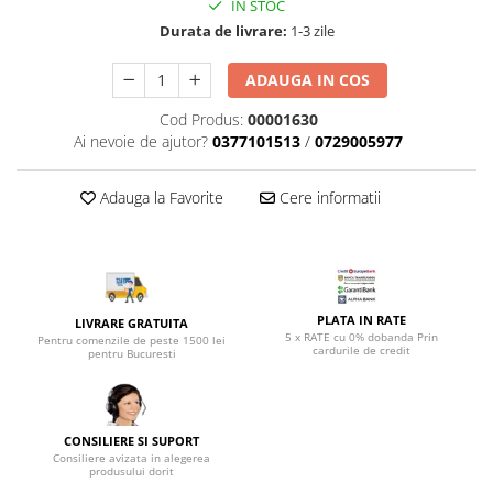
Top saltele 5 cm
IN STOC
Scaune manager
Top saltele 10 cm
Durata de livrare:
1-3 zile
Mobilier bucatarie
Top saltele memory 5 cm
ADAUGA IN COS
Mese bucatarie
Top saltele MemoHR 6.5 cm
Scaune pentru bucatarie
Saltele ieftine
Cod Produs:
00001630
Mobila bucatarie
Ai nevoie de ajutor?
0377101513
/
0729005977
Saltele cu plasa de arcuri
Seturi mese si scaune bucatarie
Saltele cu spuma
Mobilier hol
Adauga la Favorite
Cere informatii
Mobila hol
Suporturi si rafturi pantofi
Portmantouri
Pantofare
PLATA IN RATE
LIVRARE GRATUITA
5 x RATE cu 0% dobanda Prin
Pentru comenzile de peste 1500 lei
Seturi mobilier hol
cardurile de credit
pentru Bucuresti
Stender haine
Suport pentru umerase
Etajere
CONSILIERE SI SUPORT
Cuiere
Consiliere avizata in alegerea
produsului dorit
Mobilier gradinita