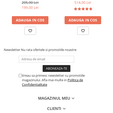
tapiterie stofa,100 kg,
6 picioare, 32 lamele lemn
205,00 Lei
514,00 Lei
94x49x40 cm, nuc/bej
fag, benzi textile, suport
199,00 Lei
saltea ferm, negru
ADAUGA IN COS
ADAUGA IN COS
Newsletter
Nu rata ofertele si promotiile noastre
Vreau sa primesc newsletter cu promotiile
magazinului. Afla mai multe in
Politica de
Confidentialitate
MAGAZINUL MEU
CLIENTI