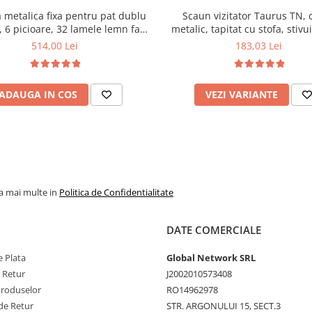
 metalica fixa pentru pat dublu
Scaun vizitator Taurus TN, 
 6 picioare, 32 lamele lemn fag,
metalic, tapitat cu stofa, stivu
xtile, suport saltea ferm, negru
kg, negru
514,00 Lei
183,03 Lei
ADAUGA IN COS
VEZI VARIANTE
la mai multe in
Politica de Confidentialitate
DATE COMERCIALE
 Plata
Global Network SRL
e Retur
J2002010573408
Produselor
RO14962978
de Retur
STR. ARGONULUI 15, SECT.3