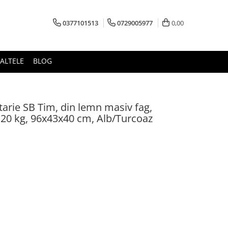
0377101513
0729005977
0,00
ALTELE
BLOG
tarie SB Tim, din lemn masiv fag,
, 120 kg, 96x43x40 cm, Alb/Turcoaz