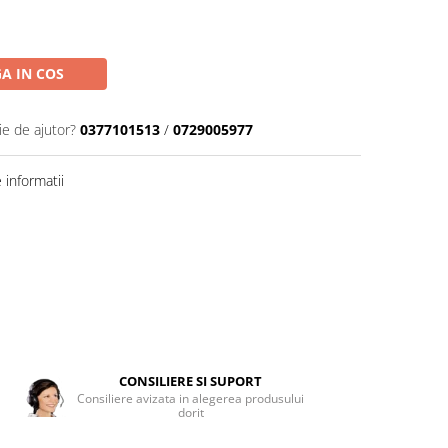
A IN COS
ie de ajutor?
0377101513
/
0729005977
informatii
CONSILIERE SI SUPORT
Consiliere avizata in alegerea produsului
dorit