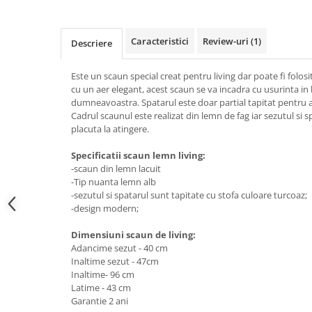
Top saltele 5 cm
Scaune manager
Top saltele 10 cm
Mobilier bucatarie
Top saltele memory 5 cm
Caracteristici
Review-uri
(1)
Descriere
Mese bucatarie
Top saltele MemoHR 6.5 cm
Scaune pentru bucatarie
Saltele ieftine
Este un scaun special creat pentru living dar poate fi folosit
Mobila bucatarie
cu un aer elegant, acest scaun se va incadra cu usurinta in 
Saltele cu plasa de arcuri
dumneavoastra. Spatarul este doar partial tapitat pentru a o
Seturi mese si scaune bucatarie
Saltele cu spuma
Cadrul scaunul este realizat din lemn de fag iar sezutul si sp
Mobilier hol
placuta la atingere.
Mobila hol
Specificatii scaun lemn living:
Suporturi si rafturi pantofi
-scaun din lemn lacuit
Portmantouri
-Tip nuanta lemn alb
-sezutul si spatarul sunt tapitate cu stofa culoare turcoaz;
Pantofare
-design modern;
Seturi mobilier hol
Dimensiuni scaun de living:
Stender haine
Adancime sezut - 40 cm
Suport pentru umerase
Inaltime sezut - 47cm
Etajere
Inaltime- 96 cm
Latime - 43 cm
Cuiere
Garantie 2 ani
Mobilier gradinita