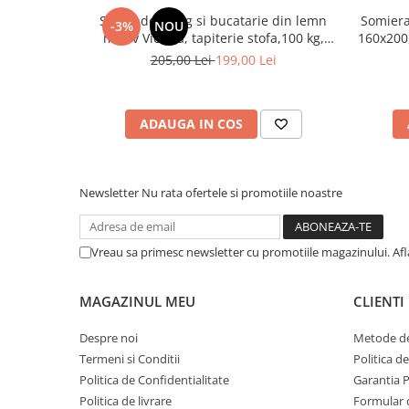
Scaun de living si bucatarie din lemn
Somiera
-3%
NOU
masiv Vienna, tapiterie stofa,100 kg,
160x200,
94x49x40 cm, nuc/bej
benzi te
205,00 Lei
199,00 Lei
ADAUGA IN COS
Newsletter
Nu rata ofertele si promotiile noastre
Vreau sa primesc newsletter cu promotiile magazinului. Af
MAGAZINUL MEU
CLIENTI
Despre noi
Metode de
Termeni si Conditii
Politica d
Politica de Confidentialitate
Garantia 
Politica de livrare
Formular 