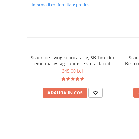
Informatii conformitate produs
Mese gradinita
Scaune gradinita
Set mese si scaune gradinita
Mobilier copii
Mobila camera copii
Scaune birou pentru copii
Scaun de living si bucatarie, SB Tim, din
Scau
Saltele patuturi copii
lemn masiv fag, tapiterie stofa, lacuit,
Boston
Paturi copii
120 kg, 96x43x40 cm, Alb/Rosu
stofa
345,00 Lei
Masa si scaune gradinita
Seturi comode living si dormitor
ADAUGA IN COS