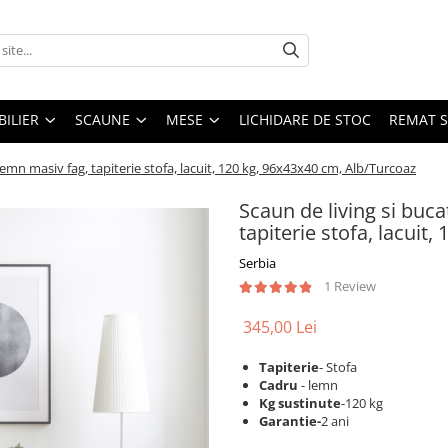
ILIER
SCAUNE
MESE
LICHIDARE DE STOC
REMAT S
lemn masiv fag, tapiterie stofa, lacuit, 120 kg, 96x43x40 cm, Alb/Turcoaz
Scaun de living si buca
tapiterie stofa, lacuit
Serbia
1 Review
345,00 Lei
Tapiterie
- Stofa
Cadru
- lemn
Kg sustinute
-120 kg
Garantie-
2 ani