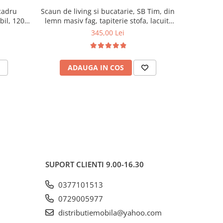
cadru
Scaun de living si bucatarie, SB Tim, din
Scaun de 
ibil, 120
lemn masiv fag, tapiterie stofa, lacuit,
masiv Hud
120 kg, 96x43x40 cm, Alb/Rosu
94
345,00 Lei
ADAUGA IN COS
AD
SUPORT CLIENTI
9.00-16.30
0377101513
0729005977
distributiemobila@yahoo.com