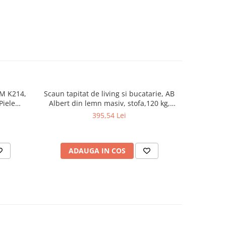
HM K214,
Scaun tapitat de living si bucatarie, AB
Set masa l
Piele
Albert din lemn masiv, stofa,120 kg,
Furniru
cm, Fag
96x42x40 cm, alb/gri
persoa
395,54 Lei
scaune, ta
ADAUGA IN COS
AD