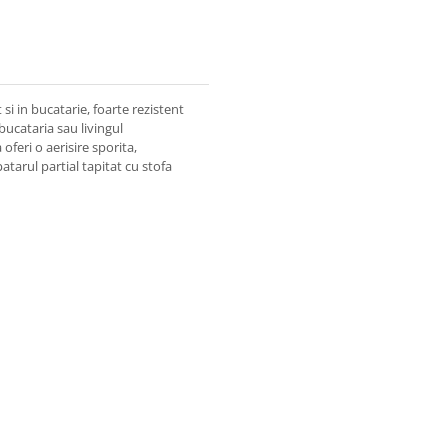
 si in bucatarie, foarte rezistent
bucataria sau livingul
feri o aerisire sporita,
atarul partial tapitat cu stofa