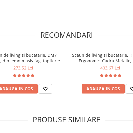
RECOMANDARI
n de living si bucatarie, DM7
Scaun de living si bucatarie, 
, din lemn masiv fag, tapiterie
Ergonomic, Cadru Metalic, 
, 120 kg, 96x43x40 cm, Stejar
ecologica, 100 kg, 90x45x53 
273,52 Lei
403,67 Lei
Sonoma
ADAUGA IN COS
ADAUGA IN COS
PRODUSE SIMILARE