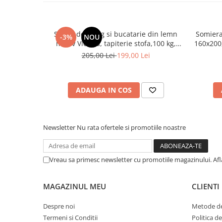
Scaun de living si bucatarie din lemn
Somiera
-3%
NOU
masiv Vienna, tapiterie stofa,100 kg,
160x200,
94x49x40 cm, nuc/bej
benzi te
205,00 Lei
199,00 Lei
ADAUGA IN COS
Newsletter
Nu rata ofertele si promotiile noastre
Vreau sa primesc newsletter cu promotiile magazinului. Af
MAGAZINUL MEU
CLIENTI
Despre noi
Metode de
Termeni si Conditii
Politica d