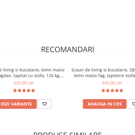
RECOMANDARI
 living si bucatarie, lemn masiv
Scaun de living si bucatarie, SB
ogdan, tapitat cu stofa, 120 kg,
lemn masiv fag, tapiterie stofa,
88,5x46x42cm, Nuc
120 kg, 96x43x40 cm, Alb/
525,00 Lei
345,00 Lei
VEZI VARIANTE
ADAUGA IN COS