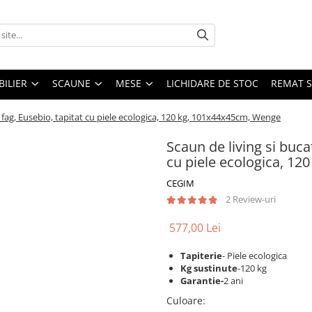
ILIER
SCAUNE
MESE
LICHIDARE DE STOC
REMAT S
 fag, Eusebio, tapitat cu piele ecologica, 120 kg, 101x44x45cm, Wenge
Scaun de living si buca
cu piele ecologica, 1
CEGIM
2 Review-uri
577,00 Lei
Tapiterie
- Piele ecologica
Kg sustinute
-120 kg
Garantie-
2 ani
Culoare
: