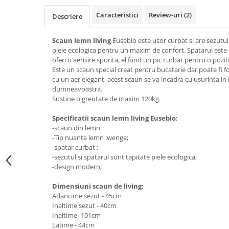
Top saltele 5 cm
Scaune manager
Top saltele 10 cm
Caracteristici
Review-uri
(2)
Descriere
Mobilier bucatarie
Top saltele memory 5 cm
Mese bucatarie
Scaun lemn living
Eusebio este usor curbat si are sezutul 
Top saltele MemoHR 6.5 cm
piele ecologica pentru un maxim de confort. Spatarul este 
Scaune pentru bucatarie
Saltele ieftine
oferi o aerisire sporita, el fiind un pic curbat pentru o pozi
Mobila bucatarie
Este un scaun special creat pentru bucatarie dar poate fi folo
Saltele cu plasa de arcuri
Seturi mese si scaune bucatarie
cu un aer elegant, acest scaun se va incadra cu usurinta in 
Saltele cu spuma
dumneavoastra.
Mobilier hol
Sustine o greutate de maxim 120kg.
Mobila hol
Specificatii scaun lemn living Eusebio:
Suporturi si rafturi pantofi
-scaun din lemn
Portmantouri
-Tip nuanta lemn :wenge;
Pantofare
-spatar curbat ;
-sezutul si spatarul sunt tapitate piele ecologica;
Seturi mobilier hol
-design modern;
Stender haine
Suport pentru umerase
Dimensiuni scaun de living:
Adancime sezut - 45cm
Etajere
Inaltime sezut - 40cm
Cuiere
Inaltime- 101cm
Latime - 44cm
Mobilier gradinita