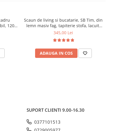
cadru
Scaun de living si bucatarie, SB Tim, din
Scaun de 
ibil, 120
lemn masiv fag, tapiterie stofa, lacuit,
masiv Hud
120 kg, 96x43x40 cm, Alb/Rosu
94
345,00 Lei
ADAUGA IN COS
AD
SUPORT CLIENTI
9.00-16.30
0377101513
0729005977