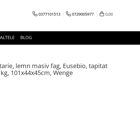
0377101513
0729005977
0,00
ALTELE
BLOG
tarie, lemn masiv fag, Eusebio, tapitat
20 kg, 101x44x45cm, Wenge