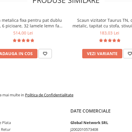
PRODUSE SIMILARE
 metalica fixa pentru pat dublu
Scaun vizitator Taurus TN, 
 6 picioare, 32 lamele lemn fag,
metalic, tapitat cu stofa, stivu
xtile, suport saltea ferm, negru
kg, negru
514,00 Lei
183,03 Lei
ADAUGA IN COS
VEZI VARIANTE
la mai multe in
Politica de Confidentialitate
DATE COMERCIALE
 Plata
Global Network SRL
e Retur
J2002010573408