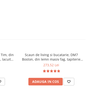
 Tim, din
Scaun de living si bucatarie, DM7
Scaun de 
 lacuit,
Boston, din lemn masiv fag, tapiterie
din lemn m
Maro
stofa, 120 kg, 96x43x40 cm, Stejar
k
273,52 Lei
Sonoma
ADAUGA IN COS
AD