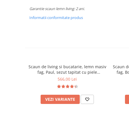
Mese gradinita
Garantie scaun lemn living: 2 ani.
Scaune gradinita
Informatii conformitate produs
Set mese si scaune gradinita
Mobilier copii
Mobila camera copii
Scaune birou pentru copii
Saltele patuturi copii
Paturi copii
Scaun de living si bucatarie, lemn masiv
Scaun de
Masa si scaune gradinita
fag, Paul, sezut tapitat cu piele
fag, B
Seturi comode living si dormitor
ecologica, 120 kg, 96x46x43cm, Wenge
566,00 Lei
VEZI VARIANTE