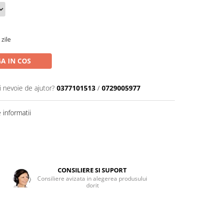
zile
A IN COS
i nevoie de ajutor?
0377101513
/
0729005977
informatii
CONSILIERE SI SUPORT
Consiliere avizata in alegerea produsului
dorit