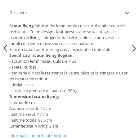
Mese gradinita
Descriere
Scaune gradinita
Set mese si scaune gradinita
Scaun living
fabricat din lemn masiv cu sezutul tapitat cu stofa
rezistenta. Cu un design clasic acest scaun se va integra cu
Mobilier copii
usurinta in living, sufragerie, dar cel mai bine se potriveste cu
Mobila camera copii
mobila din lemn masiv sau cea asemanatoare.
Este un scaun pentru living clasic, rezistent si confortabil.
Scaune birou pentru copii
Specificatii scaun living Bogdan:
Saltele patuturi copii
- scaun din lemn masiv. Culoare: nuc
Paturi copii
- spatar curbat
- tapiterie din stofa rezistenta la uzura, placuta la atingere si usor
Masa si scaune gradinita
de curatat/intretinut
Seturi comode living si dormitor
- design clasic
- sustine o greutate de pana la 120 kg
Dimensiuni scaun living:
Latime: 46 cm
Adancime sezut: 42 cm
Inaltime sezut: 47 cm
Inaltime totala: 88.5 cm
Garantie scaun living: 2 ani
Informatii conformitate produs