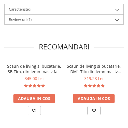
Caracteristici
Review-uri
(1)
RECOMANDARI
Scaun de living si bucatarie,
Scaun de living si bucatarie,
SB Tim, din lemn masiv fag,
DM1 Tilo din lemn masiv
tapiterie stofa, lacuit, 120
fag, tapiterie stofa, 120 kg,
345,00 Lei
319,28 Lei
kg, 96x43x40 cm, Alb/Maro
96x43x40 cm, Nuc
ADAUGA IN COS
ADAUGA IN COS