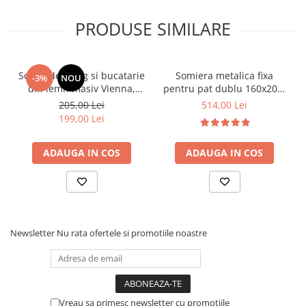
PRODUSE SIMILARE
Scaun de living si bucatarie
Somiera metalica fixa
-3%
NOU
din lemn masiv Vienna,
pentru pat dublu 160x200,
tapiterie stofa,100 kg,
6 picioare, 32 lamele lemn
205,00 Lei
514,00 Lei
94x49x40 cm, nuc/bej
fag, benzi textile, suport
199,00 Lei
saltea ferm, negru
ADAUGA IN COS
ADAUGA IN COS
Newsletter
Nu rata ofertele si promotiile noastre
Vreau sa primesc newsletter cu promotiile