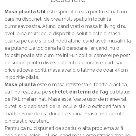
Masa si scaune gradinita
Masa plianta Util
este special creata pentru situatia in
Seturi comode living si dormitor
care nu dispuneti de prea mult spatiu in locuinta
dumneavoastra. Atunci cand vreti o masa in living si nu
aveti prea mult loc la dispozitie, solutia este o masa
plianta pe care s-o extindeti atunci cand aveti musafiri, la
ea putand lua loc pana la 8 persoane, iar cand nu o
folositi poate sta cuminte intr-un colt al camerei pe post
de suport pentru diverse obiecte decorative, carti sau
orice altceva doriti, masa avand o latime de doar 45cm
in pozitie pliata.
Masa plianta
este o masa rezistenta si foarte practica,
ea fiind realizata pe
schelet din lemn de fag
cu blaturi
de PAL melaminat. Masa este foarte usor de manevrat,
puteti s-o deplasati de la locul ei si s-o extindeti fara a
mai fi nevoie de o a doua persoana, masa fiind pe role
din plastic rezistent.
Pentru ca nu dispuneti de spatiu, o alta problema ar fi
cea a scaunelor – atunci cand masa este stransa trebuie