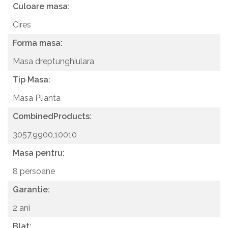
Culoare masa:
Cires
Forma masa:
Masa dreptunghiulara
Tip Masa:
Masa Plianta
CombinedProducts:
3057,9900,10010
Masa pentru:
8 persoane
Garantie:
2 ani
Blat: