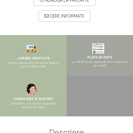
ADAUGA LA FAVORITE
Pantofare
Seturi mobilier hol
CERE INFORMATII
Stender haine
Suport pentru umerase
Etajere
Cuiere
Mobilier gradinita
PLATA IN RATE
LIVRARE GRATUITA
5 x RATE cu 0% dobanda Prin cardurile
Pentru comenzile de peste 1500 lei
Mese gradinita
de credit
pentru Bucuresti
Scaune gradinita
Set mese si scaune gradinita
Mobilier copii
CONSILIERE SI SUPORT
Mobila camera copii
Consiliere avizata in alegerea
produsului dorit
Scaune birou pentru copii
Saltele patuturi copii
Paturi copii
Descriere