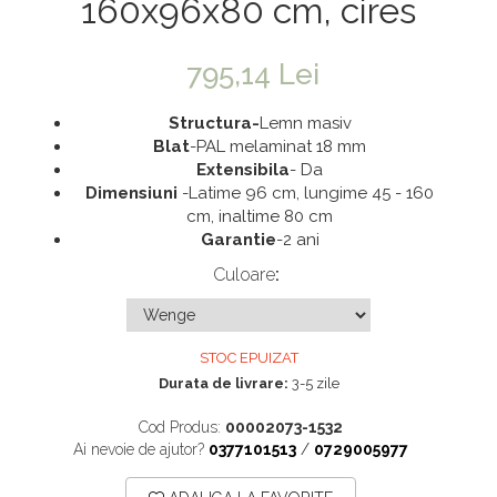
160x96x80 cm, cires
Saltele 180x200
Dulap birou
Top saltele
Birouri
795,14 Lei
Top saltele 5 cm
Scaune pentru birou
Top saltele 10 cm
Structura-
Lemn masiv
Scaune pentru vizitatori
Blat
-PAL melaminat 18 mm
Top saltele memory 5 cm
Scaune manager
Extensibila
- Da
Top saltele MemoHR 6.5 cm
Mobilier bucatarie
Dimensiuni
-Latime 96 cm, lungime 45 - 160
cm, inaltime 80 cm
Saltele ieftine
Mese bucatarie
Garantie
-2 ani
Saltele cu plasa de arcuri
Scaune pentru bucatarie
Culoare
:
Saltele cu spuma
Mobila bucatarie
Seturi mese si scaune bucatarie
STOC EPUIZAT
Mobilier hol
Durata de livrare:
3-5 zile
Mobila hol
Cod Produs:
00002073-1532
Suporturi si rafturi pantofi
Ai nevoie de ajutor?
0377101513
/
0729005977
Portmantouri