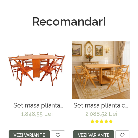
Recomandari
Set masa plianta
Set masa plianta cu
MD1, bucatarie si
spatiu depozitare
1.848,55 Lei
2.088,52 Lei
living, Pal
Util, pentru living si
Melaminat, colturi
bucatarie, PAL,
rotunjite, 6
structura lemn
VEZI VARIANTE
VEZI VARIANTE