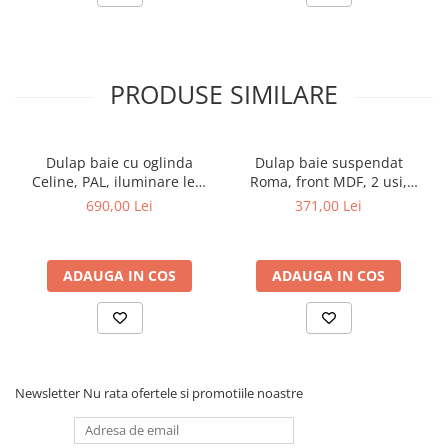
PRODUSE SIMILARE
Dulap baie cu oglinda
Dulap baie suspendat
Celine, PAL, iluminare led,
Roma, front MDF, 2 usi,
120 cm, 3 usi, 3 rafturi, soft
polita, 50 x 68 cm, alb
690,00 Lei
371,00 Lei
close, alb
ADAUGA IN COS
ADAUGA IN COS
Newsletter
Nu rata ofertele si promotiile noastre