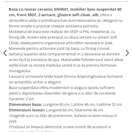
Mese gradinita
Baza cu lavoar ceramic GN0541, mobilier baie suspendat 60
cm, front MDF, 2 sertare, glisiere soft close, alb
, ofera o
Scaune gradinita
atmosfera calda si primitoare baii dumneavoastra iar, designul cu
Set mese si scaune gradinita
forme simple si practice creeaza ambianta potrivita.
Mobilier copii
Mobilierul de baza este realizat din
MDF si
PAL melaminat
, cu
finisaj alb. Acesta este prevazut cu doua sertare cu sistem
Soft
Mobila camera copii
Close,
ideale pentru organizarea articolelor necesare in baie.
Scaune birou pentru copii
Manerele pentru actionare sunt tip bara, cu finisaj cromat.
Sertarul superior este compartimentat in 2 deoarece se doreste
Saltele patuturi copii
acces facil la instalatia de apa. Materialele folosite sunt atent alese
Paturi copii
astfel incat sa reziste mediului umed si sa se previna formarea
Masa si scaune gradinita
mucegaiului.
Lavoarul urmareste liniile bazei (forma dreptunghiulara) formand
Seturi comode living si dormitor
un ansamblu unitar si elegant.
Baza suspendata ofera modernism si asigura spatiu suficient
pentru depozitarea obiectelor de igena si a celor de curatenie.
Garantie: 2 ani
Dimensiuni baza:
Lungime 60 cm, Latime 46 cm, Inaltime 52 cm
Dimensiuni lavoar:
Lungime 60 cm, Adancime 46 cm
Imaginile sunt cu titlu de prezentare, bateria nu este inclusa in
pret.
Produsul se livreaza demontat si este insotit de accesorii si