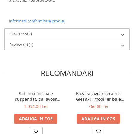
instructiuni de asamblare.
Informatii conformitate produs
Caracteristici
Review-uri
(1)
RECOMANDARI
Set mobilier baie
Baza si lavoar ceramic
suspendat, cu lavoar
GN1871, mobilier baie
ceramic, GN0541, front
stativ 60 cm, front MDF, 1
1.054,00 Lei
766,00 Lei
MDF, 60 cm, 2 sertare,
sertar, 1 usa, picioare
glisiere soft close si oglinda
cromate reglabile, alb
ADAUGA IN COS
ADAUGA IN COS
cu polita GN0671,
dreptunghiulara, PAL, alb