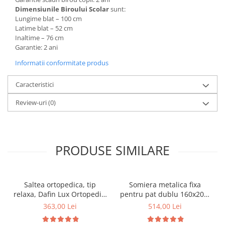
Dimensiunile Biroului Scolar
sunt:
Lungime blat – 100 cm
Latime blat – 52 cm
Inaltime – 76 cm
Garantie: 2 ani
Informatii conformitate produs
Caracteristici
Review-uri
(0)
PRODUSE SIMILARE
Saltea ortopedica, tip
Somiera metalica fixa
relaxa, Dafin Lux Ortopedic,
pentru pat dublu 160x200,
90x200x21cm, fermitate
6 picioare, 32 lamele lemn
363,00 Lei
514,00 Lei
medie, cu plasa de arcuri
fag, benzi textile, suport
tip Bonell, fata vara-iarna,
saltea ferm, negru