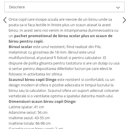
Descriere
Mese gradinita
Scaune gradinita
Orice copil care incepe scoala are nevoie de un birou unde sa
Set mese si scaune gradinita
poata sa-si faca lectiile in liniste plus un scaun atasat la acest
Mobilier copii
birou. In acest sens noi venim in intampinarea dumnevoastra cu
un
pachet promotional de birou scolar plus un scaun de
Mobila camera copii
birou pentru copii.
Scaune birou pentru copii
Biroul scolar
este unul rezistent, fiind realizat din PAL
melaminat cu grosimea de 18 mm. Biroul este unul
Saltele patuturi copii
multifunctional, el putand fi folosit si pentru calculator. El
Paturi copii
dispune de polita glisanta pentru tastatura si are un dulap cu usa
si sertar pentru depozitarea diferitelor lucruri pe care elevii le
Masa si scaune gradinita
folosesc in activitatea lor zilnica.
Seturi comode living si dormitor
Scaunul birou copii Dingo
este rezistent si confortabil, cu un
design modern el ofera o pozitie adecvata in timpul lucrului la
birou sau la calculator. Scaunul ofera un suport adecvat coloanei
vertebrale si o ventilatie optima a spatelui datorita mesh-ului.
Dimensiuni scaun birou copii Dingo:
Latime spatar: 41 cm
Adancime sezut: 56 cm
Inaltime sezut: 43-55 cm
Inaltime totala: 86-98 cm
Garantie scaun birou copii: 2 ani