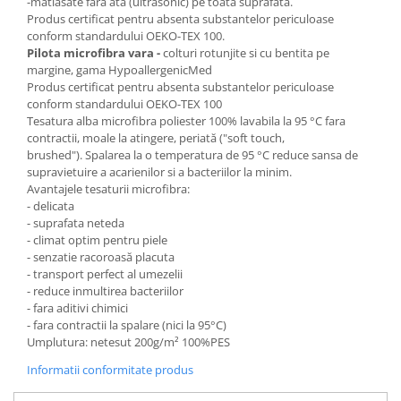
-matlasate fara ata (ultrasonic) pe toata suprafata.
Produs certificat pentru absenta substantelor periculoase
conform standardului OEKO-TEX 100.
Pilota microfibra vara -
colturi rotunjite si cu bentita pe
margine, gama HypoallergenicMed
Produs certificat pentru absenta substantelor periculoase
conform standardului OEKO-TEX 100
Tesatura alba microfibra poliester 100% lavabila la 95 °C fara
contractii, moale la atingere, periată ("soft touch,
brushed"). Spalarea la o temperatura de 95 °C reduce sansa de
supravietuire a acarienilor si a bacteriilor la minim.
Avantajele tesaturii microfibra:
- delicata
- suprafata neteda
- climat optim pentru piele
- senzatie racoroasă placuta
- transport perfect al umezelii
- reduce inmultirea bacteriilor
- fara aditivi chimici
- fara contractii la spalare (nici la 95°C)
Umplutura: netesut 200g/m² 100%PES
Informatii conformitate produs