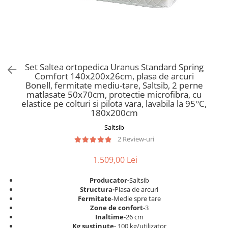
Scaune pliante
Saltele Pocket
Noptiere
Scaune birou
Saltele cu arcuri impachetate
Paturi
individual
Scaune profesionale
Seturi de pat si saltea
Saltele Memory Pocket
Masute de toaleta
Scaune Lemn
Saltele Memory Foam
Mobilier living
Scaune birou copii
Set Saltea ortopedica Uranus Standard Spring
Saltele Memory Pocket
Scaune pentru living
Comfort 140x200x26cm, plasa de arcuri
Scaune resigilate
Saltele cu plasa arcuri
Bonell, fermitate mediu-tare, Saltsib, 2 perne
Seturi comode living si vitrine
matlasate 50x70cm, protectie microfibra, cu
Scaune gradinita
Saltele cu spuma
Mobila living
elastice pe colturi si pilota vara, lavabila la 95°C,
Saltele cu spuma
Scaune conferinta
180x200cm
Comode living
Saltele cu spuma poliuretanica
Scaune terasa si outdoor
Saltsib
Set mese plus scaune
2 Review-uri
Saltele Latex
Mobilier birou
Saltele Memory
Scaune ergonomice
1.509,00 Lei
Saltele 140x200
Etajere Birou
Producator-
Saltsib
Saltele 160x200
Dulap birou
Structura-
Plasa de arcuri
Birouri
Saltele 180x200
Fermitate
-Medie spre tare
Zone de confort
-3
Scaune pentru birou
Top saltele
Inaltime
-26 cm
Scaune pentru vizitatori
Kg sustinute
- 100 kg/utilizator