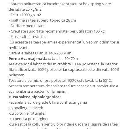
- Spuma poliuretanica incadreaza structura box spring si are
densitate 25 kg/m2
- Feltru 1000 gr/m2
- Inaltime saltea superortopedica 26 cm
- Duritate mediu-tare
- Greutate suportata recomandata (per utilizator) 100 kg
- Husa saltelei este fixa
Cu aceasta saltea speram sa experimentati un somn odihnitor si
revitalizant.
Garantie saltea Uranus 140x200: 4 ani
Perna Avantaj matlasata
alba 50x70 cm
Are exteriorul fabricat din microfibra 100% poliester si la interior
fibra siliconizata 100% poliester iar captuseala este din vata 100%
poliester.
Tesatura alba microfibra poliester 100% este lavabila la 60°C.
Aceasta temperatura de spalare reduce sansa de supravietuire a
acarienilor si a bacteriilor la minim.
Husa saltea hipoalergenica:
-lavabila la 95 de grade C fara contractii, gama
HypoallergenicMed;
-cu colturile rotunjite;
-cu bentita pe margine;
-cu elastice la colturi pentru o prindere usoara si sigura de saltea;