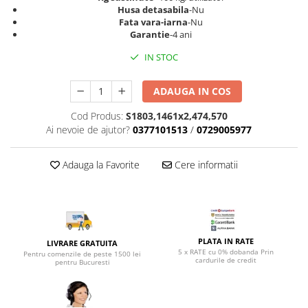
Top saltele 5 cm
Husa detasabila
-Nu
Scaune manager
Top saltele 10 cm
Fata vara-iarna
-Nu
Mobilier bucatarie
Garantie
-4 ani
Top saltele memory 5 cm
Mese bucatarie
Top saltele MemoHR 6.5 cm
IN STOC
Scaune pentru bucatarie
Saltele ieftine
Mobila bucatarie
ADAUGA IN COS
Saltele cu plasa de arcuri
Seturi mese si scaune bucatarie
Saltele cu spuma
Cod Produs:
S1803,1461x2,474,570
Mobilier hol
Ai nevoie de ajutor?
0377101513
/
0729005977
Mobila hol
Suporturi si rafturi pantofi
Adauga la Favorite
Cere informatii
Portmantouri
Pantofare
Seturi mobilier hol
Stender haine
PLATA IN RATE
LIVRARE GRATUITA
Suport pentru umerase
5 x RATE cu 0% dobanda Prin
Pentru comenzile de peste 1500 lei
cardurile de credit
pentru Bucuresti
Etajere
Cuiere
Mobilier gradinita