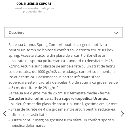
CONSILIERE SI SUPORT
Mese gradinita
Consiliere avizata in alegerea
produsului dorit
Scaune gradinita
Set mese si scaune gradinita
Mobilier copii
Descriere
Mobila camera copii
Salteaua Uranus Spring Comfort poate fi alegerea potrivita
Scaune birou pentru copii
pentru un somn odihnitor si confortabil datorita structurii box
Saltele patuturi copii
spring. Aceasta stuctura din plasa de arcuri tip Bonell este
Paturi copii
incadrata de spuma poliuretanica standard cu densitate de 25
kg/mc. Arcurile sunt placate pe ambele fete cu un strat de feltru
Masa si scaune gradinita
cu densitatea de 1000 gr/m2, care adauga confort suplimentar si
Seturi comode living si dormitor
izolatie termica. Deasemenea in partea inferioara si cea
superioara este incadrata de acelasi tip de spuma cu grosimea de
4,5 cm, densitate de 28 kg/m2.
Salteaua are o grosime de 26 cm si o fermitate medie - ferma.
Caracteristici tehnice saltea superortopedica Uranus:
- Nucleu format din plasa de arcuri tip Bonell, grosime arc 2,2 mm
- 3 fasii de burete de 4 cm grosime intre arcuri pentru reducerea
indicelui de elasticitate
- Burete contur margine grosime 8 cm ofera un confort sporit si
impiedica deformarea