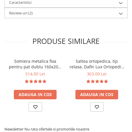
Caracteristici
Review-uri
(2)
PRODUSE SIMILARE
Somiera metalica fixa
Saltea ortopedica, tip
pentru pat dublu 160x200,
relaxa, Dafin Lux Ortopedic,
6 picioare, 32 lamele lemn
90x200x21cm, fermitate
514,00 Lei
363,00 Lei
fag, benzi textile, suport
medie, cu plasa de arcuri
saltea ferm, negru
tip Bonell, fata vara-iarna,
sistem de aerisire cu
ADAUGA IN COS
ADAUGA IN COS
butoni, Salt Confort
Newsletter
Nu rata ofertele si promotiile noastre