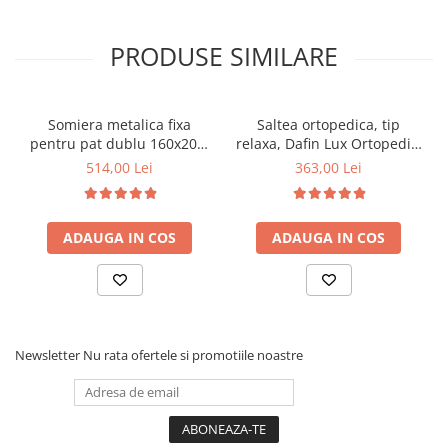
PRODUSE SIMILARE
Somiera metalica fixa
Saltea ortopedica, tip
pentru pat dublu 160x200,
relaxa, Dafin Lux Ortopedic,
6 picioare, 32 lamele lemn
90x200x21cm, fermitate
514,00 Lei
363,00 Lei
fag, benzi textile, suport
medie, cu plasa de arcuri
saltea ferm, negru
tip Bonell, fata vara-iarna,
sistem de aerisire cu
ADAUGA IN COS
ADAUGA IN COS
butoni, Salt Confort
Newsletter
Nu rata ofertele si promotiile noastre