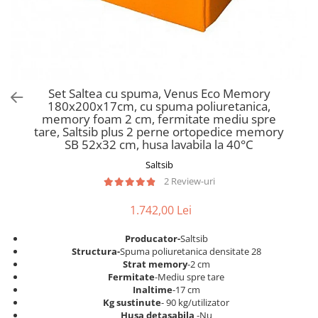
Scaune pliante
Saltele Pocket
Noptiere
Scaune birou
Saltele cu arcuri impachetate
Paturi
individual
Scaune profesionale
Seturi de pat si saltea
Saltele Memory Pocket
Masute de toaleta
Scaune Lemn
Saltele Memory Foam
Mobilier living
Scaune birou copii
Set Saltea cu spuma, Venus Eco Memory
Saltele Memory Pocket
Scaune pentru living
180x200x17cm, cu spuma poliuretanica,
Scaune resigilate
Saltele cu plasa arcuri
memory foam 2 cm, fermitate mediu spre
Seturi comode living si vitrine
tare, Saltsib plus 2 perne ortopedice memory
Scaune gradinita
Saltele cu spuma
Mobila living
SB 52x32 cm, husa lavabila la 40°C
Saltele cu spuma
Scaune conferinta
Comode living
Saltsib
Saltele cu spuma poliuretanica
Scaune terasa si outdoor
Set mese plus scaune
2 Review-uri
Saltele Latex
Mobilier birou
1.742,00 Lei
Saltele Memory
Scaune ergonomice
Saltele 140x200
Etajere Birou
Producator-
Saltsib
Structura-
Spuma poliuretanica densitate 28
Saltele 160x200
Dulap birou
Strat memory
-2 cm
Birouri
Saltele 180x200
Fermitate
-Mediu spre tare
Inaltime
-17 cm
Scaune pentru birou
Top saltele
Kg sustinute
- 90 kg/utilizator
Scaune pentru vizitatori
Husa detasabila
-Nu