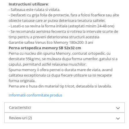
Instructiuni utilizare
:
- Salteaua este rulata si vidata.
- Desfaceti cu grija folia de protectie, fara a folosi foarfece sau alte
obiecte taioase care ar putea deterioara tesatura saltelei.
- Lasati-o sa revina la forma initiala (asteptati minim 24-48 ore)
- Se recomanda aerisirea fecventa si rotirea la intervale scurte de
timp pentru a preveni deteriorarea structurii acesteia
Garantie saltea Venus Eco Memory 180x200: 3 ani
Perna ortopedica memory SB 52x32 cm
Perna cu nucleu din spuma Memory, conturat ortopedic, cu
densitate 55kg/mc, se muleaza dupa forma umerilor, gatului si a
capului, permitand astfel relaxarea muschilor.
Spuma memory ii ofera pernei o durata mare de viata, avand
calitatea exceptionala ca dupa fiecare utilizare sa isi recapete
forma originala.
Perna are o husa din material tip tricot, detasabila si lavabila.
Informatii conformitate produs
Caracteristici
Review-uri
(2)