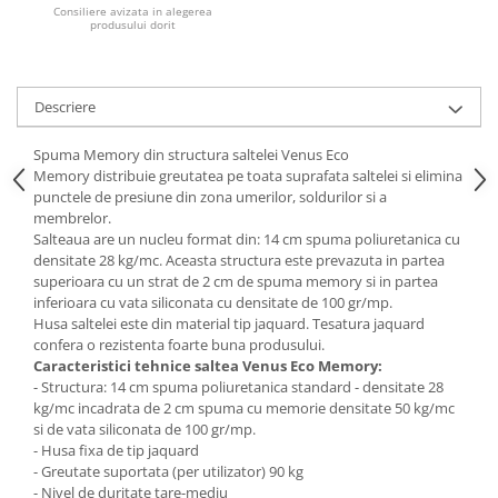
Consiliere avizata in alegerea
produsului dorit
Mese gradinita
Scaune gradinita
Set mese si scaune gradinita
Descriere
Mobilier copii
Mobila camera copii
Spuma Memory
din structura saltelei Venus Eco
Memory
distribuie greutatea pe toata suprafata saltelei si elimina
Scaune birou pentru copii
punctele de presiune din zona umerilor, soldurilor si a
Saltele patuturi copii
membrelor.
Paturi copii
Salteaua are un nucleu format din: 14 cm spuma poliuretanica cu
densitate 28 kg/mc. Aceasta structura este prevazuta in partea
Masa si scaune gradinita
superioara cu un strat de 2 cm de spuma memory si in partea
Seturi comode living si dormitor
inferioara cu vata siliconata cu densitate de 100 gr/mp.
Husa saltelei este din material tip jaquard. Tesatura jaquard
confera o rezistenta foarte buna produsului.
Caracteristici tehnice saltea Venus Eco Memory:
- Structura: 14 cm spuma poliuretanica standard - densitate 28
kg/mc incadrata de 2 cm spuma cu memorie densitate 50 kg/mc
si de vata siliconata de 100 gr/mp.
- Husa fixa de tip jaquard
- Greutate suportata (per utilizator) 90 kg
- Nivel de duritate tare-mediu